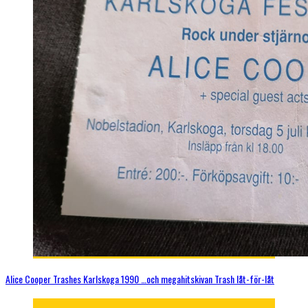
Alice Cooper Trashes Karlskoga 1990 …och megahitskivan Trash låt-för-låt