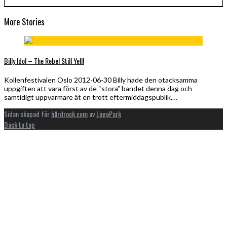
More Stories
Billy Idol – The Rebel Still Yell!
Kollenfestivalen Oslo 2012-06-30 Billy hade den otacksamma
uppgiften att vara först av de “stora” bandet denna dag och
samtidigt uppvärmare åt en trött eftermiddagspublik,…
Sidan skapad för
hårdrock.com
av
LogoPark
Back to top