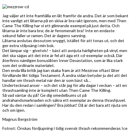
Jag väljer att inte framhålla en låt framför de andra. Det är som bekant
inte vanligt att låtarna på en skiva är bra rakt igenom, men med Then
Came The Killing har vi ett glimrande exempel på just detta. Och
låtarna är inte bara bra; de är fenomenalt bra! Inte en endaste
sekund faller ur ramen. Det är dagens sanning.
Låtarna avslutas dessutom snyggt, istället för att tonas ut, och det
ger extra stilpoäng i min bok.
Det lämpar sig – givetvis! – bäst att avnjuta härligheten på vinyl, men
det ska sägas att det inte är fel att äga ett cd-exemplar också. Där
återfinns nämligen bonuslåten Inner Devastation, som är lika stark
som det ordinarie materialet.
Den enda lilla kritik jag kan skaka fram är att Mezzrow oftast låter
förvillande likt tidiga Testament. Å andra sidan betyder ju det att det
handlar om thrash metal när den är som bäst så…
Undertecknad anser – och det står jag för alla dagar i veckan – att en
thrashsamling inte är komplett utan Then Came The Killing.
Så vad väntar du på? Ge dig omedelbums ut på
andrahandsmarknaden och säkra ett exemplar av denna thrashjuvel.
Har du den redan i samlingen? Bra jobbat! Då är det bara att njuta om
och om igen.
Magnus Bergström
Fotnot: Önskas fördjupning i tidig svensk thrash rekommenderas Ice