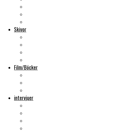
Backstage
Videoreportage
Sweden Rock Festival
Skivor
Månadens album
Skivsläpp
CD-recensioner
Vinyl
Film/Böcker
DVD-recensioner
DVD-släpp
Musikböcker
intervjuer
Intervju
Intervju (ljud)
Videointervju
Fem snabba