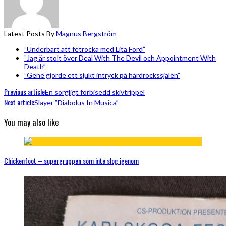
Latest Posts By
Magnus Bergström
”Underbart att fetrocka med Lita Ford”
”Jag är stolt över Deal With The Devil och Appointment With
Death”
”Gene gjorde ett sjukt intryck på hårdrockssjälen”
Previous article
En sorgligt förbisedd skivtrippel
Next article
Slayer ”Diabolus In Musica”
You may also like
Chickenfoot – supergruppen som inte slog igenom