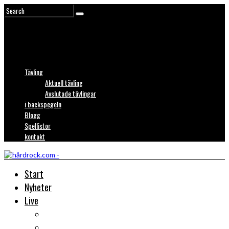
Tävling
Aktuell tävling
Avslutade tävlingar
i backspegeln
Blogg
Spellistor
kontakt
Start
Nyheter
Live
Liverecensioner
Konsertfoto