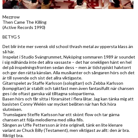
Mezzrow
Then Came The Killing
(Active Records 1990)
BETYG 5
Det blir inte mer svensk old school thrash metal av yppersta klass än
så här.
Inspelat i Studio Svängrummet, Nyköping sommaren 1989 är soundet
i sig måhända inte det allra vassaste – det har onekligen hänt en hel
del på inspelningsfronten sedan dess – men är tidstypiskt halvtorrt
och ger den rätta känslan. Alla musikanter och sångaren hörs och det
är till syvende och sist det allra viktigaste.
Gitarrspelet av Staffe Karlsson (sologitarr) och Zebba Karlsson
(kompgitarr) är stabilt och taktfast men även fantasifullt när chansen
ges i de oftast ganska väl tilltagna solopartierna.
Basen hörs och får sitta i förarsätet i flera låtar. Jag kan tänka mig att
basisten Conny Welén var mycket belåten när han fick höra
slutmixen.
Trumslagare Steffe Karlsson har ett skönt flow och tar gärna
chansen att följa melodierna med olika fills.
Sången av Uffe Pettersson är inte originell, tänk en lite klenare
variant av Chuck Billy (Testament), men viktigast av allt: den är bra.
Riktigt bra.