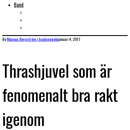
Band
Bandtips
Biografier
KISS
By
Magnus Bergström
i backspegeln
januari 4, 2017
Thrashjuvel som är
fenomenalt bra rakt
igenom