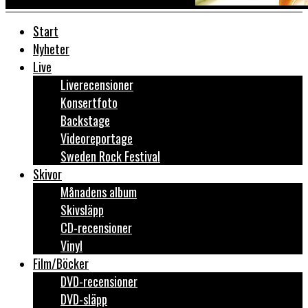
Start
Nyheter
Live
Liverecensioner
Konsertfoto
Backstage
Videoreportage
Sweden Rock Festival
Skivor
Månadens album
Skivsläpp
CD-recensioner
Vinyl
Film/Böcker
DVD-recensioner
DVD-släpp