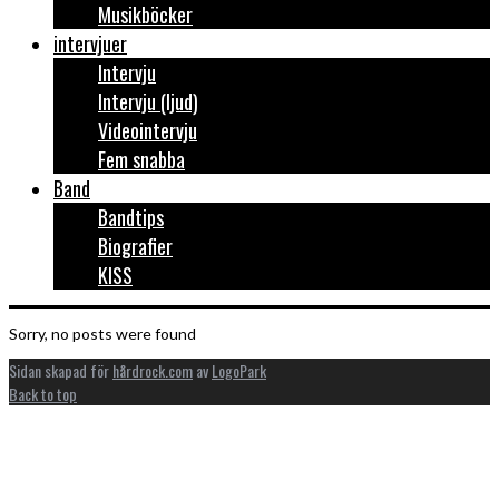
Musikböcker
intervjuer
Intervju
Intervju (ljud)
Videointervju
Fem snabba
Band
Bandtips
Biografier
KISS
Sorry, no posts were found
Sidan skapad för
hårdrock.com
av
LogoPark
Back to top