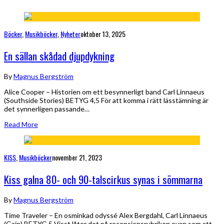
Böcker
,
Musikböcker
,
Nyheter
oktober 13, 2025
En sällan skådad djupdykning
By
Magnus Bergström
Alice Cooper – Historien om ett besynnerligt band Carl Linnaeus
(Southside Stories) BETYG 4,5 För att komma i rätt lässtämning är
det synnerligen passande…
Read More
KISS
,
Musikböcker
november 21, 2023
Kiss galna 80- och 90-talscirkus synas i sömmarna
By
Magnus Bergström
Time Traveler – En osminkad odyssé Alex Bergdahl, Carl Linnaeus
(Gain) BETYG 5 Visst låter det på recensionsrubriken ovan som att