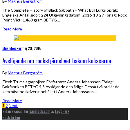
By
Magnus Bergström
The Complete History of Black Sabbath – What Evil Lurks Språk:
Engelska Antal sidor: 224 Utgivningsdatum: 2016-10-27 Förlag: Rock
Point Vikt: 1.460 gram BETYG…
Read More
Musikböcker
maj 29, 2016
Avslöjande om rockstjärnelivet bakom kulisserna
By
Magnus Bergström
Titel: Trumslagarpojken Författare: Anders Johansson Förlag:
Bokfabriken BETYG 4,5 Avslöjande och ärligt. Dessa två ord är de
som bäst beskriver innehållet i Anders Johanssons…
Read More
1
2
Next
Sidan skapad för
hårdrock.com
av
LogoPark
Back to top