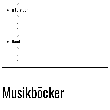
Musikböcker
intervjuer
Intervju
Intervju (ljud)
Videointervju
Fem snabba
Band
Bandtips
Biografier
KISS
Musikböcker