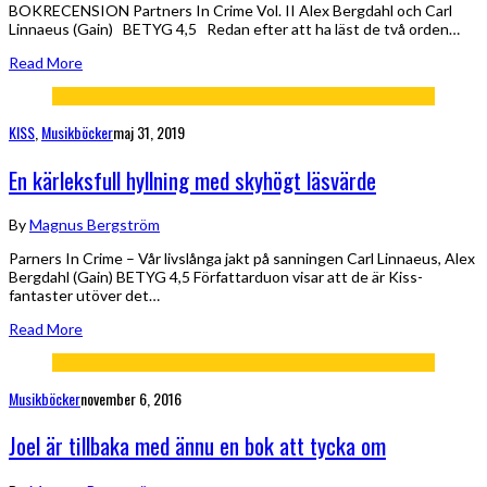
BOKRECENSION Partners In Crime Vol. II Alex Bergdahl och Carl
Linnaeus (Gain) BETYG 4,5 Redan efter att ha läst de två orden…
Read More
KISS
,
Musikböcker
maj 31, 2019
En kärleksfull hyllning med skyhögt läsvärde
By
Magnus Bergström
Parners In Crime – Vår livslånga jakt på sanningen Carl Linnaeus, Alex
Bergdahl (Gain) BETYG 4,5 Författarduon visar att de är Kiss-
fantaster utöver det…
Read More
Musikböcker
november 6, 2016
Joel är tillbaka med ännu en bok att tycka om