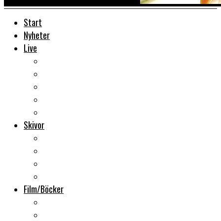
Start
Nyheter
Live
Liverecensioner
Konsertfoto
Backstage
Videoreportage
Sweden Rock Festival
Skivor
Månadens album
Skivsläpp
CD-recensioner
Vinyl
Film/Böcker
DVD-recensioner
DVD-släpp