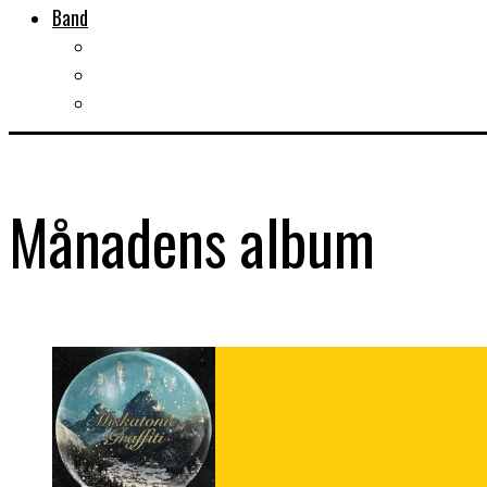
Band
Bandtips
Biografier
KISS
Månadens album