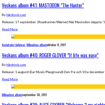
Veckans album #41: MASTODON ”The Hunter”
By
hårdrock.com
Release: 17 september (Roadrunner/Warner) När Mastodon släppte “Crac
Read More
Avslutade tävlingar
,
Månadens album
oktober 8, 2011
Veckans album #40: ROGER GLOVER ”If life was easy”
By
hårdrock.com
Release: 1 augusti (Ear Music/Playground) Den 9:e och 10:e december
Read More
Månadens album
september 30, 2011
Veckans album #39: ALICE COOPER ”Welcome 2 my night