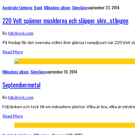
Avslutade tävlingar
,
Band
,
Månadens album
,
Skivsläpp
september 23, 2014
220 Volt spänner musklerna och släpper skiv…stången
By
hårdrock.com
På fredag får det svenska stålet åter glänsa i rampljuset när 220 Volt 
Read More
Månadens album
,
Skivsläpp
september 10, 2014
Septembermetal
By
hårdrock.com
Följ länken och tyck till om månadens plattor. Vilka är bra, vilka är min
Read More