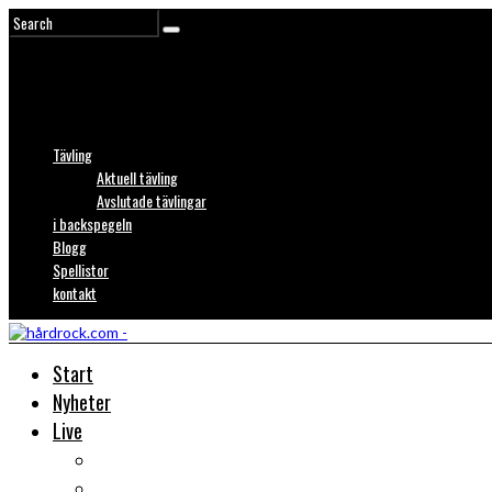
Tävling
Aktuell tävling
Avslutade tävlingar
i backspegeln
Blogg
Spellistor
kontakt
Start
Nyheter
Live
Liverecensioner
Konsertfoto