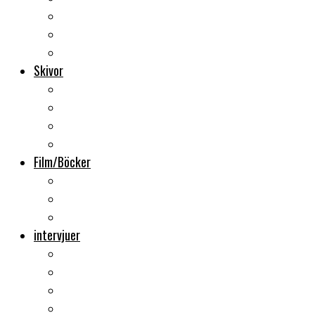
Backstage
Videoreportage
Sweden Rock Festival
Skivor
Månadens album
Skivsläpp
CD-recensioner
Vinyl
Film/Böcker
DVD-recensioner
DVD-släpp
Musikböcker
intervjuer
Intervju
Intervju (ljud)
Videointervju
Fem snabba