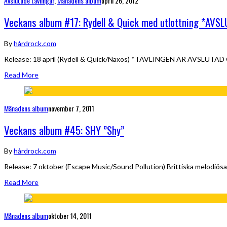
Avslutade tävlingar
,
Månadens album
april 26, 2012
Veckans album #17: Rydell & Quick med utlottning *AVS
By
hårdrock.com
Release: 18 april (Rydell & Quick/Naxos) *TÄVLINGEN ÄR AVSLUTAD
Read More
Månadens album
november 7, 2011
Veckans album #45: SHY ”Shy”
By
hårdrock.com
Release: 7 oktober (Escape Music/Sound Pollution) Brittiska melodiösa
Read More
Månadens album
oktober 14, 2011