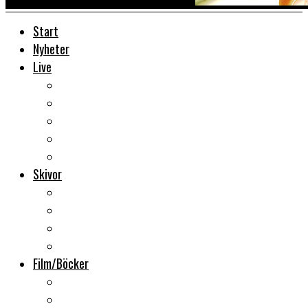
Start
Nyheter
Live
Liverecensioner
Konsertfoto
Backstage
Videoreportage
Sweden Rock Festival
Skivor
Månadens album
Skivsläpp
CD-recensioner
Vinyl
Film/Böcker
DVD-recensioner
DVD-släpp