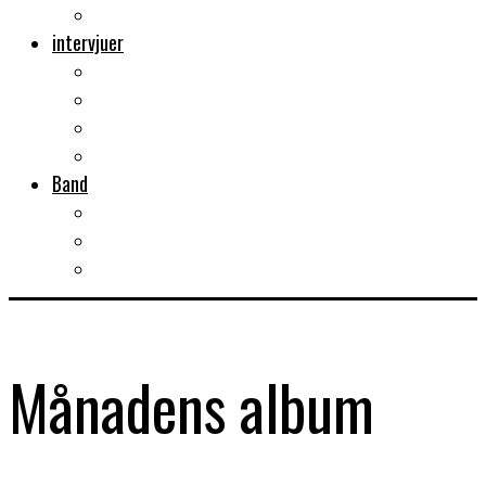
Musikböcker
intervjuer
Intervju
Intervju (ljud)
Videointervju
Fem snabba
Band
Bandtips
Biografier
KISS
Månadens album