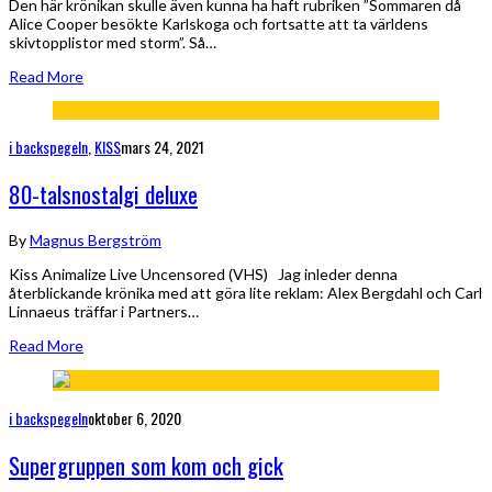
Den här krönikan skulle även kunna ha haft rubriken ”Sommaren då
Alice Cooper besökte Karlskoga och fortsatte att ta världens
skivtopplistor med storm”. Så…
Read More
i backspegeln
,
KISS
mars 24, 2021
80-talsnostalgi deluxe
By
Magnus Bergström
Kiss Animalize Live Uncensored (VHS) Jag inleder denna
återblickande krönika med att göra lite reklam: Alex Bergdahl och Carl
Linnaeus träffar i Partners…
Read More
i backspegeln
oktober 6, 2020
Supergruppen som kom och gick