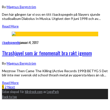
By
Magnus Bergström
Den här gången tar vi oss en titt i backspegeln på Slayers sjunde
studioalbum Diabolus In Musica. Utgivet den 9 juni 1998 och av…
Read More
i backspegeln
januari 4, 2017
Thrashjuvel som är fenomenalt bra rakt igenom
By
Magnus Bergström
Mezzrow Then Came The Killing (Active Records 1990) BETYG 5 Det
blir inte mer svensk old school thrash metal av yppersta klass än så…
Read More
1
2
Next
Sidan skapad för
hårdrock.com
av
LogoPark
Back to top