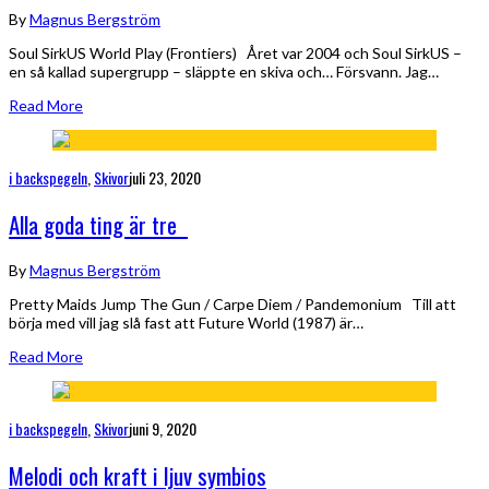
By
Magnus Bergström
Soul SirkUS World Play (Frontiers) Året var 2004 och Soul SirkUS –
en så kallad supergrupp – släppte en skiva och… Försvann. Jag…
Read More
i backspegeln
,
Skivor
juli 23, 2020
Alla goda ting är tre
By
Magnus Bergström
Pretty Maids Jump The Gun / Carpe Diem / Pandemonium Till att
börja med vill jag slå fast att Future World (1987) är…
Read More
i backspegeln
,
Skivor
juni 9, 2020
Melodi och kraft i ljuv symbios