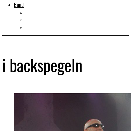
Band
Bandtips
Biografier
KISS
i backspegeln