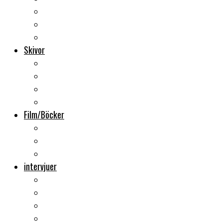
Backstage
Videoreportage
Sweden Rock Festival
Skivor
Månadens album
Skivsläpp
CD-recensioner
Vinyl
Film/Böcker
DVD-recensioner
DVD-släpp
Musikböcker
intervjuer
Intervju
Intervju (ljud)
Videointervju
Fem snabba