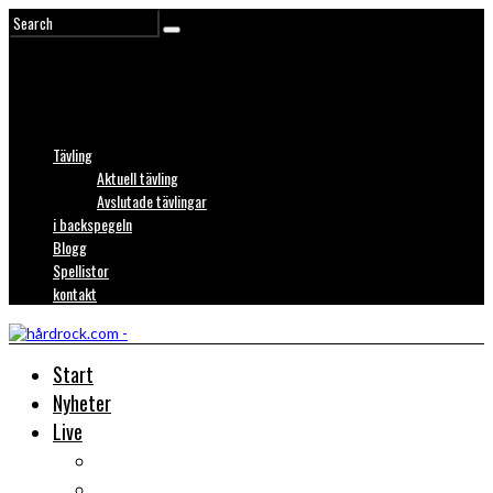
Tävling
Aktuell tävling
Avslutade tävlingar
i backspegeln
Blogg
Spellistor
kontakt
Start
Nyheter
Live
Liverecensioner
Konsertfoto