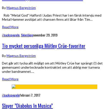
By
Magnus Bergström
Rob “Metal God” Halford i Judas Priest har i en färsk intervju med
Metal Hammer avslöjat att chansen finns att låtar från Tim…
Read More
i backspegeln
,
Skivsläpp
november 29, 2019
Tio mycket personliga Mötley Crüe-favoriter
By
Magnus Bergström
Det går att tycka allt möjligt om att Mötley Crüe har sprängt (!) det
gemensamt undertecknade kontraktet om att aldrig mer turnera
under bandnamnet….
Read More
i backspegeln
februari 7, 2017
Slayer ”Diabolus In Musica”