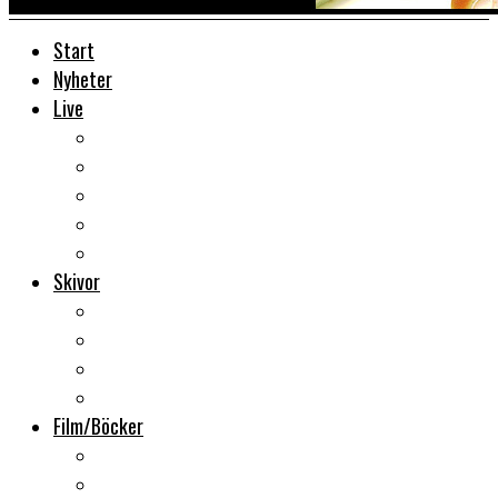
Start
Nyheter
Live
Liverecensioner
Konsertfoto
Backstage
Videoreportage
Sweden Rock Festival
Skivor
Månadens album
Skivsläpp
CD-recensioner
Vinyl
Film/Böcker
DVD-recensioner
DVD-släpp