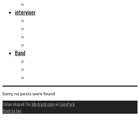
Musikböcker
intervjuer
Intervju
Intervju (ljud)
Videointervju
Fem snabba
Band
Bandtips
Biografier
KISS
Sorry, no posts were found
Sidan skapad för
hårdrock.com
av
LogoPark
Back to top