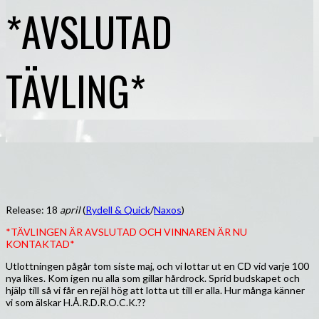
*AVSLUTAD
TÄVLING*
Release: 18
april
(
Rydell & Quick
/
Naxos
)
*TÄVLINGEN ÄR AVSLUTAD OCH VINNAREN ÄR NU
KONTAKTAD*
Utlottningen pågår tom siste maj, och vi lottar ut en CD vid varje 100
nya likes. Kom igen nu alla som gillar hårdrock. Sprid budskapet och
hjälp till så vi får en rejäl hög att lotta ut till er alla. Hur många känner
vi som älskar H.Å.R.D.R.O.C.K.??