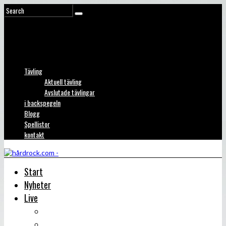
Tävling
Aktuell tävling
Avslutade tävlingar
i backspegeln
Blogg
Spellistor
kontakt
Start
Nyheter
Live
Liverecensioner
Konsertfoto