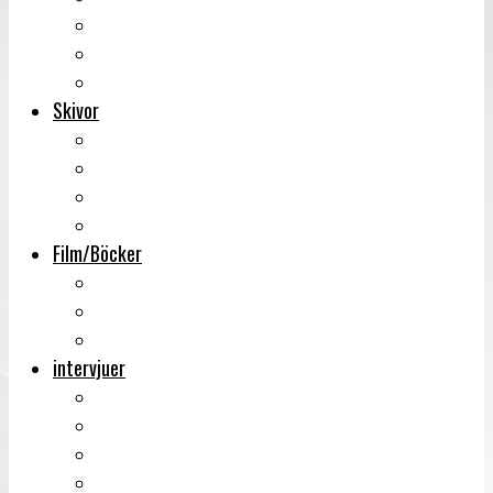
Backstage
Videoreportage
Sweden Rock Festival
Skivor
Månadens album
Skivsläpp
CD-recensioner
Vinyl
Film/Böcker
DVD-recensioner
DVD-släpp
Musikböcker
intervjuer
Intervju
Intervju (ljud)
Videointervju
Fem snabba