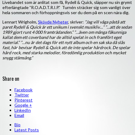
Livebandet som är anlitat som få, Rydell & Quick, släpper nu sin grymt
efterlängtade ”R.O.A.D.T.R.I.P.” Turnén sträcker sig som vanligt över
hela sommaren och förhoppningsvis ser du dem på en scen nära dig.
Lennart Wrigholm,
Skövde Nyheter
, skriver:
”Jag vill våga påstå att
paret Rydell & Quick är ett unikum i svenskt musikliv…” ”…att de sedan
1989 gjort runt 4 000 framträdanden.” ”…även om många fåkunniga
kallat dem ett coverband har de alltid spelat in och framfört eget
material.” ”…nu är det dags för ett nytt album och en sak ska då slås
fast, här bevisar Rydell & Quick att de inte spelar hårdrock. De spelar
hård rock, med starka melodier, föredömlig produktion och mycket
snygg stämsång.”
Share on
Facebook
Twitter
Pinterest
Google +
LinkedIn
Email
Bio
Latest Posts