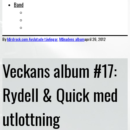
Band
Bandtips
Biografier
KISS
By
hårdrock.com
Avslutade tävlingar
,
Månadens album
april 26, 2012
Veckans album #17:
Rydell & Quick med
utlottning