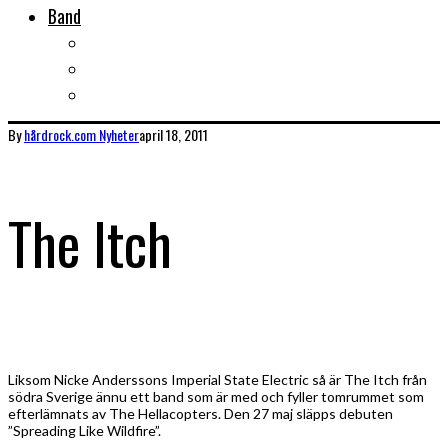
Band
Bandtips
Biografier
KISS
By
hårdrock.com
Nyheter
april 18, 2011
The Itch
Liksom Nicke Anderssons Imperial State Electric så är The Itch från
södra Sverige ännu ett band som är med och fyller tomrummet som
efterlämnats av The Hellacopters. Den 27 maj släpps debuten
”Spreading Like Wildfire”.