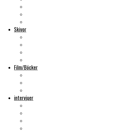
Backstage
Videoreportage
Sweden Rock Festival
Skivor
Månadens album
Skivsläpp
CD-recensioner
Vinyl
Film/Böcker
DVD-recensioner
DVD-släpp
Musikböcker
intervjuer
Intervju
Intervju (ljud)
Videointervju
Fem snabba