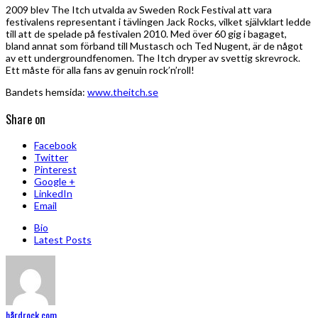
2009 blev The Itch utvalda av Sweden Rock Festival att vara
festivalens representant i tävlingen Jack Rocks, vilket självklart ledde
till att de spelade på festivalen 2010. Med över 60 gig i bagaget,
bland annat som förband till Mustasch och Ted Nugent, är de något
av ett undergroundfenomen. The Itch dryper av svettig skrevrock.
Ett måste för alla fans av genuin rock’n’roll!
Bandets hemsida:
www.theitch.se
Share on
Facebook
Twitter
Pinterest
Google +
LinkedIn
Email
Bio
Latest Posts
hårdrock.com