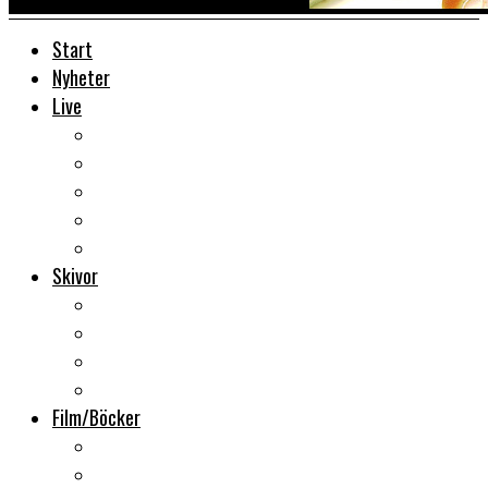
Start
Nyheter
Live
Liverecensioner
Konsertfoto
Backstage
Videoreportage
Sweden Rock Festival
Skivor
Månadens album
Skivsläpp
CD-recensioner
Vinyl
Film/Böcker
DVD-recensioner
DVD-släpp