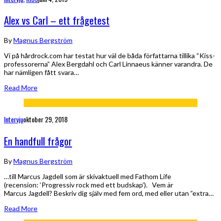
Alex vs Carl – ett frågetest
By
Magnus Bergström
Vi på hårdrock.com har testat hur väl de båda författarna tillika “Kiss-
professorerna” Alex Bergdahl och Carl Linnaeus känner varandra. De
har nämligen fått svara…
Read More
Intervju
oktober 29, 2018
En handfull frågor
By
Magnus Bergström
…till Marcus Jagdell som är skivaktuell med Fathom Life
(recension: ‘Progressiv rock med ett budskap’). Vem är
Marcus Jagdell? Beskriv dig själv med fem ord, med eller utan ”extra…
Read More