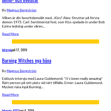
By
Magnus Bergström
Vilken är din favoritdemolåt med…Kiss? Alex: Strutter på första
demon 1973. Carl: Sentimental fool, som Kiss spelade in under Bob
Ezrins ledning under våren…
Read More
Intervju
juli 17, 2019
Burning Witches nya häxa
By
Magnus Bergström
Exklusiv intervju med Laura Guldemond: ”It’s been really amazing”
Rätt person på rätt plats vid rätt tillfälle. Enter: Laura Guldemond.
Mycket nära inpå Burning…
Read More
Intervju
,
KISS
juni 4, 2019