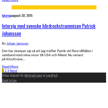
Intervju
augusti 30, 2015
Intervju med svenske hårdrockstrummisen Patrick
Johansson
By
Johan Jansson
Det har slumpat sig så att jag träffat Patrik vid flera tillfällen i
samband med mina resor till USA och Miami. Nu senast
på KissKruise…
Read More
1
2
3
Next
Sidan skapad för
hårdrock.com
av
LogoPark
Back to top