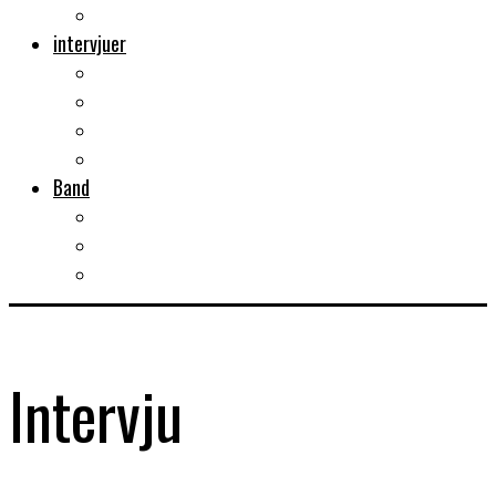
Musikböcker
intervjuer
Intervju
Intervju (ljud)
Videointervju
Fem snabba
Band
Bandtips
Biografier
KISS
Intervju