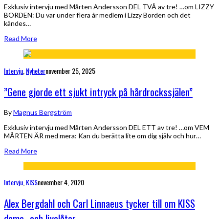
Exklusiv intervju med Mårten Andersson DEL TVÅ av tre! …om LIZZY
BORDEN: Du var under flera år medlem i Lizzy Borden och det
kändes…
Read More
Intervju
,
Nyheter
november 25, 2025
”Gene gjorde ett sjukt intryck på hårdrockssjälen”
By
Magnus Bergström
Exklusiv intervju med Mårten Andersson DEL ETT av tre! …om VEM
MÅRTEN ÄR med mera: Kan du berätta lite om dig själv och hur…
Read More
Intervju
,
KISS
november 4, 2020
Alex Bergdahl och Carl Linnaeus tycker till om KISS
demo- och livelåtar