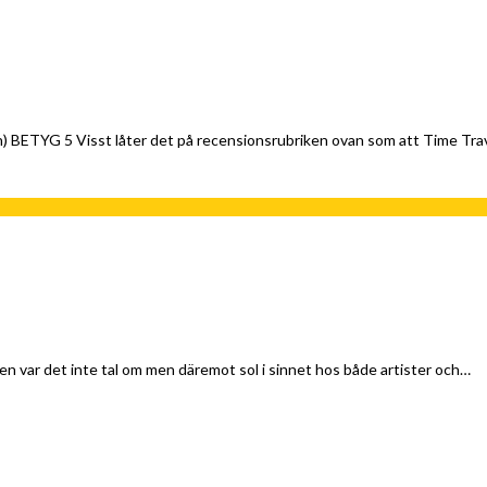
n) BETYG 5 Visst låter det på recensionsrubriken ovan som att Time Tra
en var det inte tal om men däremot sol i sinnet hos både artister och…