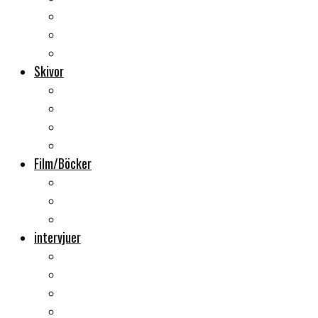
Backstage
Videoreportage
Sweden Rock Festival
Skivor
Månadens album
Skivsläpp
CD-recensioner
Vinyl
Film/Böcker
DVD-recensioner
DVD-släpp
Musikböcker
intervjuer
Intervju
Intervju (ljud)
Videointervju
Fem snabba