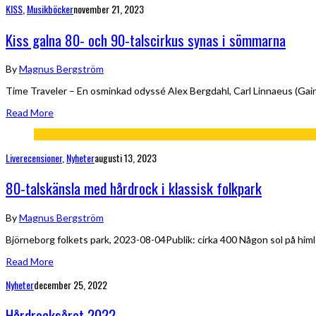
KISS
,
Musikböcker
november 21, 2023
Kiss galna 80- och 90-talscirkus synas i sömmarna
By
Magnus Bergström
Time Traveler – En osminkad odyssé Alex Bergdahl, Carl Linnaeus (Gai
Read More
Liverecensioner
,
Nyheter
augusti 13, 2023
80-talskänsla med hårdrock i klassisk folkpark
By
Magnus Bergström
Björneborg folkets park, 2023-08-04Publik: cirka 400 Någon sol på himl
Read More
Nyheter
december 25, 2022
Hårdrocksåret 2022