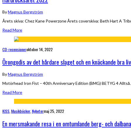
By
Magnus Bergström
Årets skiva: Chez Kane Powerzone Årets coverskiva: Beth Hart A Trib
Read More
CD-recensioner
oktober 14, 2022
Örongodis av det hårdare slaget och en knäckande bra li
By
Magnus Bergström
Motörhead Iron Fist – 40th Anniversary Edition (BMG) BETYG 4 Alltså…
Read More
KISS
,
Musikböcker
,
Nyheter
maj 25, 2022
En mersmakande resa i en omtumlande berg- och dalban