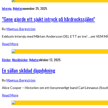
Intervju
,
Nyheter
november 25, 2025
”Gene gjorde ett sjukt intryck på hårdrockssjälen”
By
Magnus Bergström
Exklusiv intervju med Mårten Andersson DEL ETT av tre! …om VEM MÅR
Read More
Böcker
,
Musikböcker
,
Nyheter
oktober 13, 2025
En sällan skådad djupdykning
By
Magnus Bergström
Alice Cooper – Historien om ett besynnerligt band Carl Linnaeus (Sout
Read More