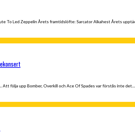
ute To Led Zeppelin Årets framtidslöfte: Sarcator Alkahest Årets uppt
vekonsert
 Att följa upp Bomber, Overkill och Ace Of Spades var förstås inte det…
a