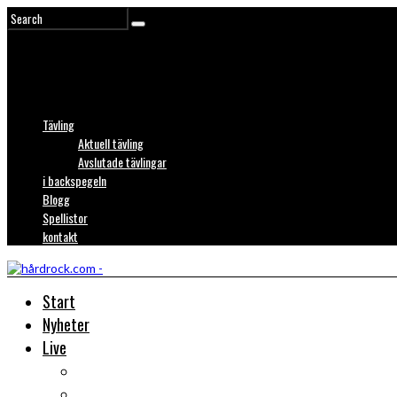
Tävling
Aktuell tävling
Avslutade tävlingar
i backspegeln
Blogg
Spellistor
kontakt
Start
Nyheter
Live
Liverecensioner
Konsertfoto