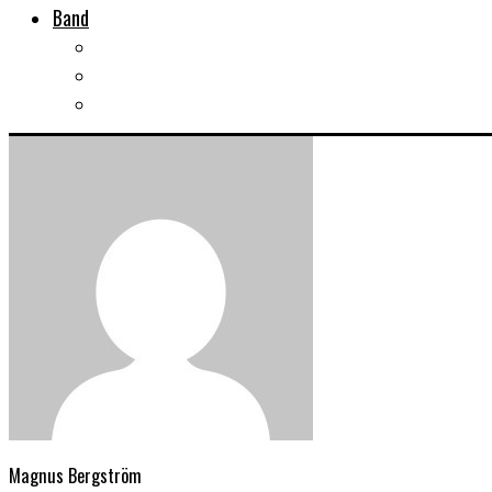
Band
Bandtips
Biografier
KISS
Magnus Bergström