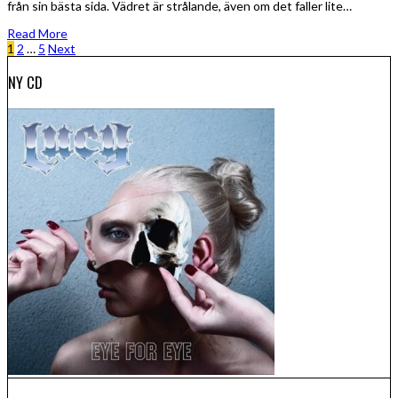
från sin bästa sida. Vädret är strålande, även om det faller lite…
Read More
1
2
…
5
Next
NY CD