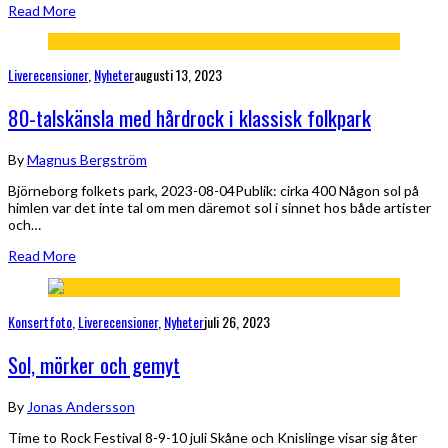
Read More
Liverecensioner
,
Nyheter
augusti 13, 2023
80-talskänsla med hårdrock i klassisk folkpark
By
Magnus Bergström
Björneborg folkets park, 2023-08-04Publik: cirka 400 Någon sol på
himlen var det inte tal om men däremot sol i sinnet hos både artister
och…
Read More
Konsertfoto
,
Liverecensioner
,
Nyheter
juli 26, 2023
Sol, mörker och gemyt
By
Jonas Andersson
Time to Rock Festival 8-9-10 juli Skåne och Knislinge visar sig åter