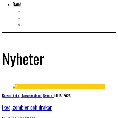
Band
Bandtips
Biografier
KISS
Nyheter
Konsertfoto
,
Liverecensioner
,
Nyheter
juli 15, 2026
Ikea, zombier och drakar
By
Jonas Andersson