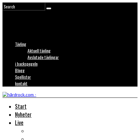
Tävling
Aktuell tävling
Avslutade tävlingar
i backspegeln
Blogg
Spellistor
kontakt
Start
Nyheter
Live
Liverecensioner
Konsertfoto