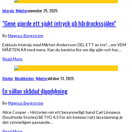
Intervju
,
Nyheter
november 25, 2025
”Gene gjorde ett sjukt intryck på hårdrockssjälen”
By
Magnus Bergström
Exklusiv intervju med Mårten Andersson DEL ETT av tre! …om VEM
MÅRTEN ÄR med mera: Kan du berätta lite om dig själv och hur…
Read More
Böcker
,
Musikböcker
,
Nyheter
oktober 13, 2025
En sällan skådad djupdykning
By
Magnus Bergström
Alice Cooper – Historien om ett besynnerligt band Carl Linnaeus
(Southside Stories) BETYG 4,5 För att komma i rätt lässtämning är
det synnerligen passande…
Read More