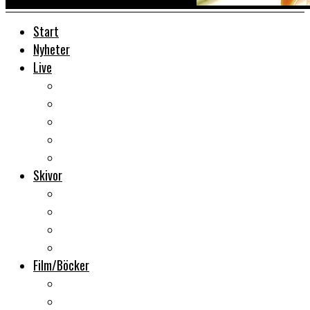
Start
Nyheter
Live
Liverecensioner
Konsertfoto
Backstage
Videoreportage
Sweden Rock Festival
Skivor
Månadens album
Skivsläpp
CD-recensioner
Vinyl
Film/Böcker
DVD-recensioner
DVD-släpp