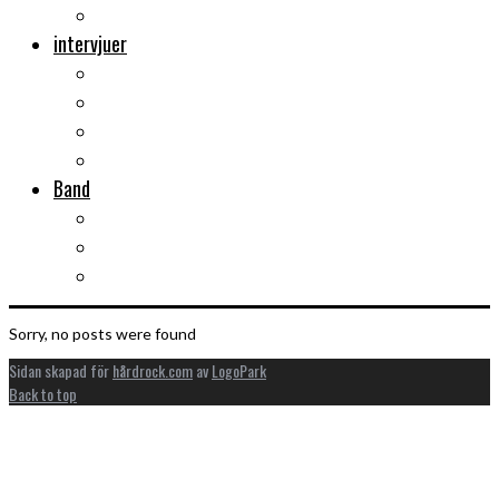
Musikböcker
intervjuer
Intervju
Intervju (ljud)
Videointervju
Fem snabba
Band
Bandtips
Biografier
KISS
Sorry, no posts were found
Sidan skapad för
hårdrock.com
av
LogoPark
Back to top