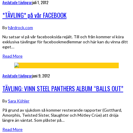
Avslutade tävlingar
juli 1, 2012
*TÄVLING* på vår FACEBOOK
By
hårdrock.com
Nu satsar vi på vår facebooksida rejält. Till och från kommer vi köra
exklusiva tävlingar för facebookmedlemmar och här kan du vinna ditt
eget…
Read More
Avslutade tävlingar
juni 9, 2012
TÄVLING: VINN STEEL PANTHERS ALBUM “BALLS OUT”
By
Sara Köhler
På grund av sjukdom så kommer resterande rapporter (Gotthard,
Amorphis, Twisted Sister, Slaughter och Mötley Crüe) att dröja
längre än väntat. Som plåster på…
Read More