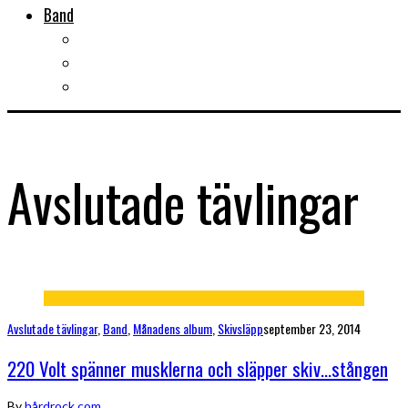
Band
Bandtips
Biografier
KISS
Avslutade tävlingar
Avslutade tävlingar
,
Band
,
Månadens album
,
Skivsläpp
september 23, 2014
220 Volt spänner musklerna och släpper skiv…stången
By
hårdrock.com