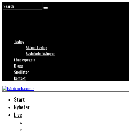
Tävling
Aktuell tävling
Avslutade tävlingar
i backspegeln
Blogg
Spellistor
kontakt
Start
Nyheter
Live
Liverecensioner
Konsertfoto