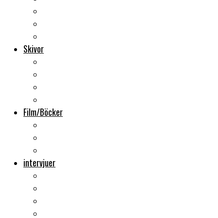
Backstage
Videoreportage
Sweden Rock Festival
Skivor
Månadens album
Skivsläpp
CD-recensioner
Vinyl
Film/Böcker
DVD-recensioner
DVD-släpp
Musikböcker
intervjuer
Intervju
Intervju (ljud)
Videointervju
Fem snabba