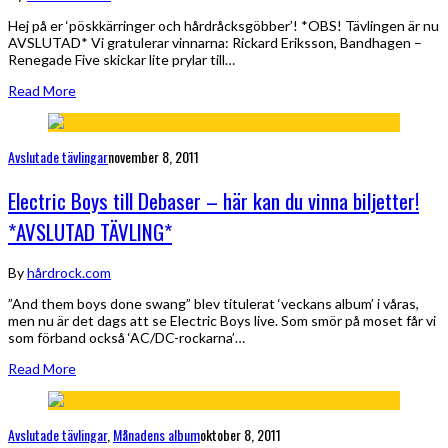
Hej på er ‘pöskkärringer och hårdråcksgöbber’! *OBS! Tävlingen är nu
AVSLUTAD* Vi gratulerar vinnarna: Rickard Eriksson, Bandhagen –
Renegade Five skickar lite prylar till…
Read More
Avslutade tävlingar
november 8, 2011
Electric Boys till Debaser – här kan du vinna biljetter!
*AVSLUTAD TÄVLING*
By
hårdrock.com
”And them boys done swang” blev titulerat ‘veckans album’ i våras,
men nu är det dags att se Electric Boys live. Som smör på moset får vi
som förband också ‘AC/DC-rockarna’…
Read More
Avslutade tävlingar
,
Månadens album
oktober 8, 2011