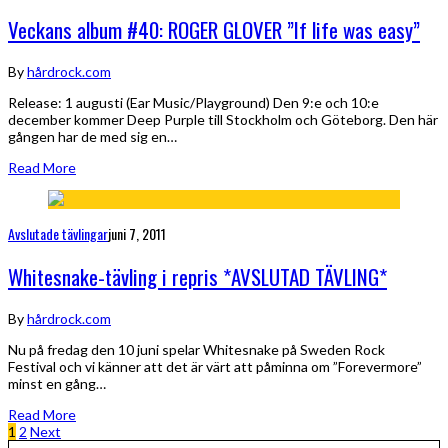
Veckans album #40: ROGER GLOVER ”If life was easy”
By
hårdrock.com
Release: 1 augusti (Ear Music/Playground) Den 9:e och 10:e
december kommer Deep Purple till Stockholm och Göteborg. Den här
gången har de med sig en…
Read More
Avslutade tävlingar
juni 7, 2011
Whitesnake-tävling i repris *AVSLUTAD TÄVLING*
By
hårdrock.com
Nu på fredag den 10 juni spelar Whitesnake på Sweden Rock
Festival och vi känner att det är värt att påminna om ”Forevermore”
minst en gång…
Read More
1
2
Next