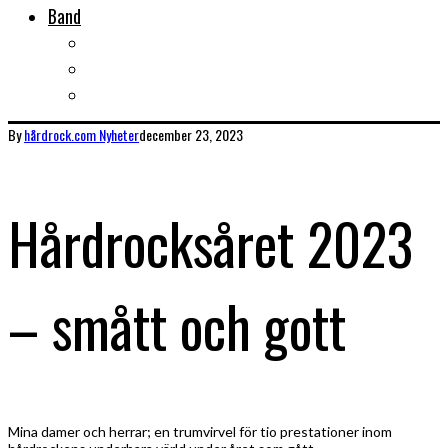
Band
Bandtips
Biografier
KISS
By
hårdrock.com
Nyheter
december 23, 2023
Hårdrocksåret 2023
– smått och gott
Mina damer och herrar; en trumvirvel för tio prestationer inom