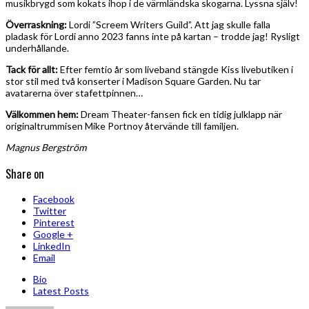
musikbrygd som kokats ihop i de värmländska skogarna. Lyssna själv!
Överraskning:
Lordi ”Screem Writers Guild”. Att jag skulle falla
pladask för Lordi anno 2023 fanns inte på kartan – trodde jag! Rysligt
underhållande.
Tack för allt:
Efter femtio år som liveband stängde Kiss livebutiken i
stor stil med två konserter i Madison Square Garden. Nu tar
avatarerna över stafettpinnen…
Välkommen hem:
Dream Theater-fansen fick en tidig julklapp när
originaltrummisen Mike Portnoy återvände till familjen.
Magnus Bergström
Share on
Facebook
Twitter
Pinterest
Google +
LinkedIn
Email
Bio
Latest Posts