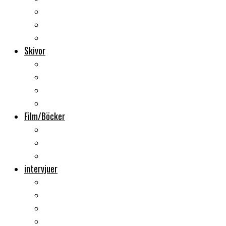
Backstage
Videoreportage
Sweden Rock Festival
Skivor
Månadens album
Skivsläpp
CD-recensioner
Vinyl
Film/Böcker
DVD-recensioner
DVD-släpp
Musikböcker
intervjuer
Intervju
Intervju (ljud)
Videointervju
Fem snabba