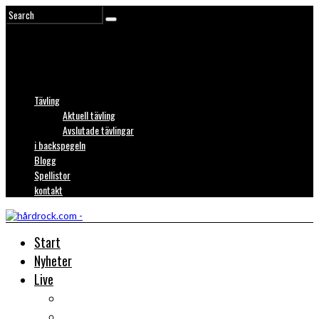
Tävling
Aktuell tävling
Avslutade tävlingar
i backspegeln
Blogg
Spellistor
kontakt
Start
Nyheter
Live
Liverecensioner
Konsertfoto