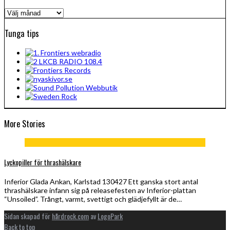
Arkiv
Tunga tips
More Stories
Lyckopiller för thrashälskare
Inferior Glada Ankan, Karlstad 130427 Ett ganska stort antal
thrashälskare infann sig på releasefesten av Inferior-plattan
“Unsoiled”. Trångt, varmt, svettigt och glädjefyllt är de…
Sidan skapad för
hårdrock.com
av
LogoPark
Back to top