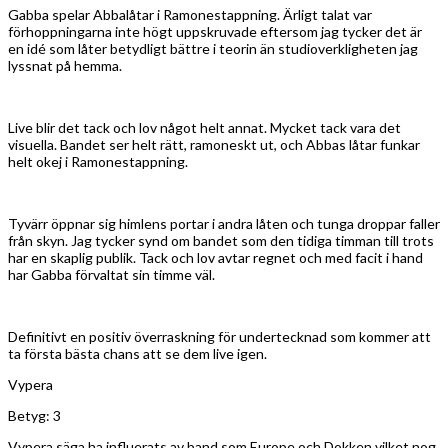
Gabba spelar Abbalåtar i Ramonestappning. Ärligt talat var
förhoppningarna inte högt uppskruvade eftersom jag tycker det är
en idé som låter betydligt bättre i teorin än studioverkligheten jag
lyssnat på hemma.
Live blir det tack och lov något helt annat. Mycket tack vara det
visuella. Bandet ser helt rätt, ramoneskt ut, och Abbas låtar funkar
helt okej i Ramonestappning.
Tyvärr öppnar sig himlens portar i andra låten och tunga droppar faller
från skyn. Jag tycker synd om bandet som den tidiga timman till trots
har en skaplig publik. Tack och lov avtar regnet och med facit i hand
har Gabba förvaltat sin timme väl.
Definitivt en positiv överraskning för undertecknad som kommer att
ta första bästa chans att se dem live igen.
Vypera
Betyg: 3
Vypera säga ha influerats av band som Europe och Dokken vilket nog