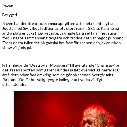
Raven
Betyg: 4
Raven har den lite otacksamma uppgiften att spela samtidigt som
Joddla med Siv, vilket tydligen är ett stort namn i Skåne. Kanske på
andra platser också, jag vet inte. Jag hade bara sett namnet susa
förbi i något sammanhang tidigare och trodde det var något pubband.
Trots detta fyller det på ganska bra framför scenen och jäklar vilken
show vi bjuds på.
Från inledande ”Destroy all Monsters” till avslutande ”Chainsaw” är
det gasen i botten som gäller. Hur dessa lätt överviktiga herrar i 60-
årsåldern orkar fara omkring som de gör på scenen övergår mitt
förstånd. De får betydligt yngre kollegor att verka väldigt
stillastående.