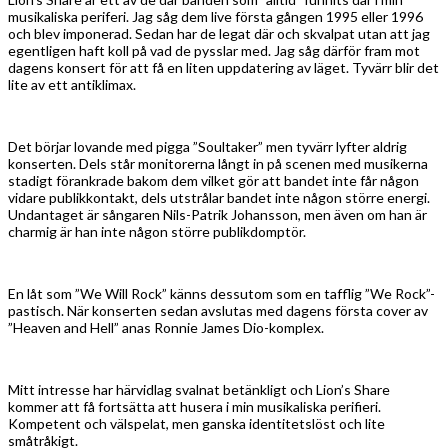
musikaliska periferi. Jag såg dem live första gången 1995 eller 1996
och blev imponerad. Sedan har de legat där och skvalpat utan att jag
egentligen haft koll på vad de pysslar med. Jag såg därför fram mot
dagens konsert för att få en liten uppdatering av läget. Tyvärr blir det
lite av ett antiklimax.
Det börjar lovande med pigga ”Soultaker” men tyvärr lyfter aldrig
konserten. Dels står monitorerna långt in på scenen med musikerna
stadigt förankrade bakom dem vilket gör att bandet inte får någon
vidare publikkontakt, dels utstrålar bandet inte någon större energi.
Undantaget är sångaren Nils-Patrik Johansson, men även om han är
charmig är han inte någon större publikdomptör.
En låt som ”We Will Rock” känns dessutom som en tafflig ”We Rock”-
pastisch. När konserten sedan avslutas med dagens första cover av
”Heaven and Hell” anas Ronnie James Dio-komplex.
Mitt intresse har härvidlag svalnat betänkligt och Lion’s Share
kommer att få fortsätta att husera i min musikaliska perifieri.
Kompetent och välspelat, men ganska identitetslöst och lite
småtråkigt.