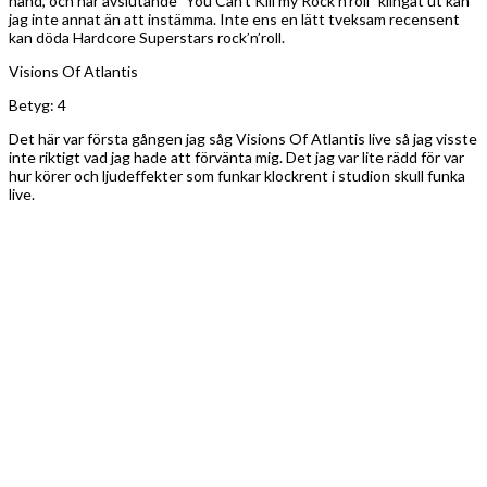
hand, och när avslutande ”You Can’t Kill my Rock’n’roll” klingat ut kan
jag inte annat än att instämma. Inte ens en lätt tveksam recensent
kan döda Hardcore Superstars rock’n’roll.
Visions Of Atlantis
Betyg: 4
Det här var första gången jag såg Visions Of Atlantis live så jag visste
inte riktigt vad jag hade att förvänta mig. Det jag var lite rädd för var
hur körer och ljudeffekter som funkar klockrent i studion skull funka
live.