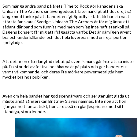
Som många andra band på årets Time to Rock gör kanadensiska
Unleash The Archers sin Sverigedebut. Lite märkligt att det dröjt så
länge med tanke på att bandet enligt Spotifys statistik har sin näst
största fanskara i Sverige. Unleash The Archers är för mig ännu ett
sådant där band som funnits med men som jag inte haft stenkoll på.
Dagens konsert får mig att ifrågasätta varför. Det är nämligen grymt
bra och underhållande, och det hela levereras med en rejäl portion
spelglädje.
Att det är en efterlängtad debut på svensk mark går inte att ta miste
på. En stor del av festivalbesökarna är på plats och ger bandet ett
varmt välkomnande, och deras lite mörkare powermetal går hem
mycket bra hos publiken.
Även om hela bandet har god scennärvaro och ser genuint glada ut
måste ändå sångerskan Brittney Slayes nämnas. Inte nog att hon
sjunger helt fantastiskt, hon är också en glädjespridare med sitt
ständiga, stora leende.