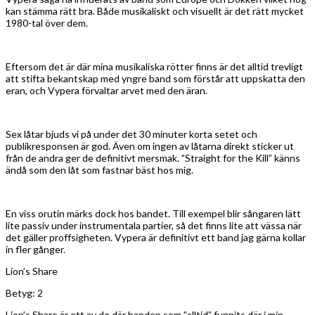
kan stämma rätt bra. Både musikaliskt och visuellt är det rätt mycket
1980-tal över dem.
Eftersom det är där mina musikaliska rötter finns är det alltid trevligt
att stifta bekantskap med yngre band som förstår att uppskatta den
eran, och Vypera förvaltar arvet med den äran.
Sex låtar bjuds vi på under det 30 minuter korta setet och
publikresponsen är god. Även om ingen av låtarna direkt sticker ut
från de andra ger de definitivt mersmak. ”Straight for the Kill” känns
ändå som den låt som fastnar bäst hos mig.
En viss orutin märks dock hos bandet. Till exempel blir sångaren lätt
lite passiv under instrumentala partier, så det finns lite att vässa när
det gäller proffsigheten. Vypera är definitivt ett band jag gärna kollar
in fler gånger.
Lion’s Share
Betyg: 2
Lion’s Share är ett av de där banden som ”alltid” funnits där i min