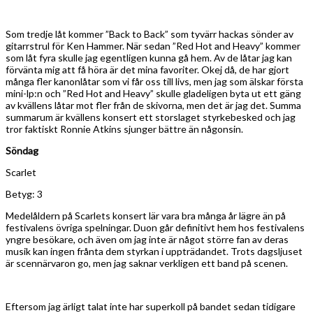
Som tredje låt kommer ”Back to Back” som tyvärr hackas sönder av
gitarrstrul för Ken Hammer. När sedan ”Red Hot and Heavy” kommer
som låt fyra skulle jag egentligen kunna gå hem. Av de låtar jag kan
förvänta mig att få höra är det mina favoriter. Okej då, de har gjort
många fler kanonlåtar som vi får oss till livs, men jag som älskar första
mini-lp:n och ”Red Hot and Heavy” skulle gladeligen byta ut ett gäng
av kvällens låtar mot fler från de skivorna, men det är jag det. Summa
summarum är kvällens konsert ett storslaget styrkebesked och jag
tror faktiskt Ronnie Atkins sjunger bättre än någonsin.
Söndag
Scarlet
Betyg: 3
Medelåldern på Scarlets konsert lär vara bra många år lägre än på
festivalens övriga spelningar. Duon går definitivt hem hos festivalens
yngre besökare, och även om jag inte är något större fan av deras
musik kan ingen frånta dem styrkan i uppträdandet. Trots dagsljuset
är scennärvaron go, men jag saknar verkligen ett band på scenen.
Eftersom jag ärligt talat inte har superkoll på bandet sedan tidigare