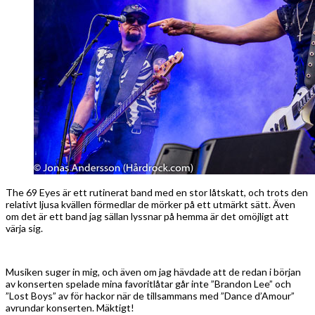
The 69 Eyes är ett rutinerat band med en stor låtskatt, och trots den
relativt ljusa kvällen förmedlar de mörker på ett utmärkt sätt. Även
om det är ett band jag sällan lyssnar på hemma är det omöjligt att
värja sig.
Musiken suger in mig, och även om jag hävdade att de redan i början
av konserten spelade mina favoritlåtar går inte ”Brandon Lee” och
”Lost Boys” av för hackor när de tillsammans med ”Dance d’Amour”
avrundar konserten. Mäktigt!