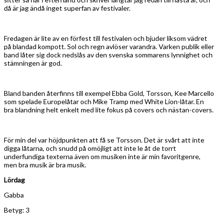
då är jag ändå inget superfan av festivaler.
Fredagen är lite av en förfest till festivalen och bjuder liksom vädret
på blandad kompott. Sol och regn avlöser varandra. Varken publik eller
band låter sig dock nedslås av den svenska sommarens lynnighet och
stämningen är god.
Bland banden återfinns till exempel Ebba Gold, Torsson, Kee Marcello
som spelade Europelåtar och Mike Tramp med White Lion-låtar. En
bra blandning helt enkelt med lite fokus på covers och nästan-covers.
För min del var höjdpunkten att få se Torsson. Det är svårt att inte
digga låtarna, och snudd på omöjligt att inte le åt de torrt
underfundiga texterna även om musiken inte är min favoritgenre,
men bra musik är bra musik.
Lördag
Gabba
Betyg: 3