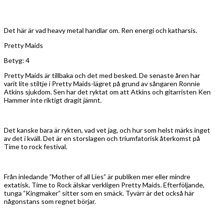
Det här är vad heavy metal handlar om. Ren energi och katharsis.
Pretty Maids
Betyg: 4
Pretty Maids är tillbaka och det med besked. De senaste åren har
varit lite stiltje i Pretty Maids-lägret på grund av sångaren Ronnie
Atkins sjukdom. Sen har det ryktat om att Atkins och gitarristen Ken
Hammer inte riktigt dragit jämnt.
Det kanske bara är rykten, vad vet jag, och hur som helst märks inget
av det i kväll. Det är en storslagen och triumfatorisk återkomst på
Time to rock festival.
Från inledande ”Mother of all Lies” är publiken mer eller mindre
extatisk. Time to Rock älskar verkligen Pretty Maids. Efterföljande,
tunga ”Kingmaker” sitter som en smäck. Tyvärr är det också här
någonstans som regnet börjar.