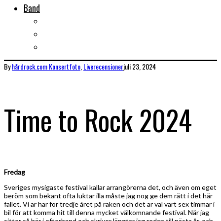
Band
Bandtips
Biografier
KISS
By
hårdrock.com
Konsertfoto
,
Liverecensioner
juli 23, 2024
Time to Rock 2024
Fredag
Sveriges mysigaste festival kallar arrangörerna det, och även om eget
beröm som bekant ofta luktar illa måste jag nog ge dem rätt i det här
fallet. Vi är här för tredje året på raken och det är väl värt sex timmar i
bil för att komma hit till denna mycket välkomnande festival. När jag
sitter så här i efterhand och skriver längtar jag redan till nästa år, och