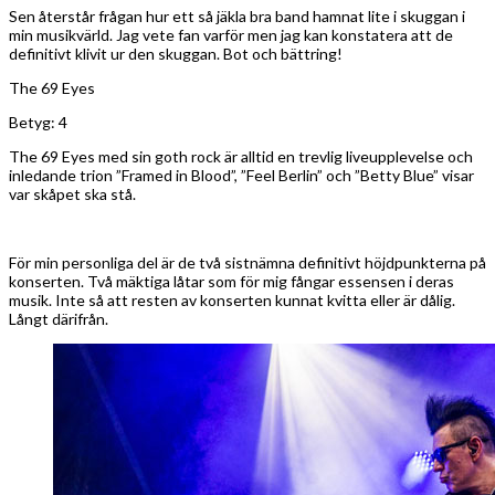
Sen återstår frågan hur ett så jäkla bra band hamnat lite i skuggan i
min musikvärld. Jag vete fan varför men jag kan konstatera att de
definitivt klivit ur den skuggan. Bot och bättring!
The 69 Eyes
Betyg: 4
The 69 Eyes med sin goth rock är alltid en trevlig liveupplevelse och
inledande trion ”Framed in Blood”, ”Feel Berlin” och ”Betty Blue” visar
var skåpet ska stå.
För min personliga del är de två sistnämna definitivt höjdpunkterna på
konserten. Två mäktiga låtar som för mig fångar essensen i deras
musik. Inte så att resten av konserten kunnat kvitta eller är dålig.
Långt därifrån.