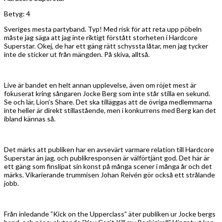
Betyg: 4
Sveriges mesta partyband. Typ! Med risk för att reta upp pöbeln
måste jag säga att jag inte riktigt förstått storheten i Hardcore
Superstar. Okej, de har ett gäng rätt schyssta låtar, men jag tycker
inte de sticker ut från mängden. På skiva, alltså.
Live är bandet en helt annan upplevelse, även om röjet mest är
fokuserat kring sångaren Jocke Berg som inte står stilla en sekund.
Se och lär, Lion’s Share. Det ska tilläggas att de övriga medlemmarna
inte heller är direkt stillastående, men i konkurrens med Berg kan det
ibland kännas så.
Det märks att publiken har en avsevärt varmare relation till Hardcore
Superstar än jag, och publikresponsen är välförtjänt god. Det här är
ett gäng som finslipat sin konst på många scener i många år och det
märks. Vikarierande trummisen Johan Reivén gör också ett strålande
jobb.
Från inledande ”Kick on the Upperclass” äter publiken ur Jocke bergs