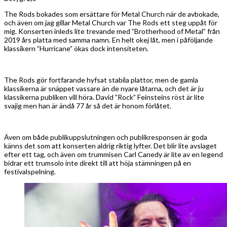
The Rods bokades som ersättare för Metal Church när de avbokade,
och även om jag gillar Metal Church var The Rods ett steg uppåt för
mig. Konserten inleds lite trevande med ”Brotherhood of Metal” från
2019 års platta med samma namn. En helt okej låt, men i påföljande
klassikern ”Hurricane” ökas dock intensiteten.
The Rods gör fortfarande hyfsat stabila plattor, men de gamla
klassikerna är snäppet vassare än de nyare låtarna, och det är ju
klassikerna publiken vill höra. David ”Rock” Feinsteins röst är lite
svajig men han är ändå 77 år så det är honom förlåtet.
Även om både publikuppslutningen och publikresponsen är goda
känns det som att konserten aldrig riktig lyfter. Det blir lite avslaget
efter ett tag, och även om trummisen Carl Canedy är lite av en legend
bidrar ett trumsolo inte direkt till att höja stämningen på en
festivalspelning.