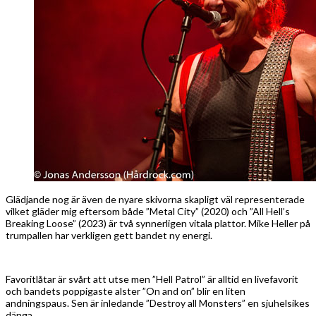
Glädjande nog är även de nyare skivorna skapligt väl representerade
vilket gläder mig eftersom både ”Metal City” (2020) och ”All Hell’s
Breaking Loose” (2023) är två synnerligen vitala plattor. Mike Heller på
trumpallen har verkligen gett bandet ny energi.
Favoritlåtar är svårt att utse men ”Hell Patrol” är alltid en livefavorit
och bandets poppigaste alster ”On and on” blir en liten
andningspaus. Sen är inledande ”Destroy all Monsters” en sjuhelsikes
dänga.