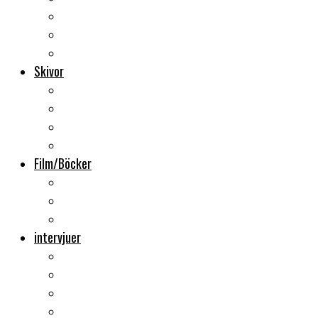
Backstage
Videoreportage
Sweden Rock Festival
Skivor
Månadens album
Skivsläpp
CD-recensioner
Vinyl
Film/Böcker
DVD-recensioner
DVD-släpp
Musikböcker
intervjuer
Intervju
Intervju (ljud)
Videointervju
Fem snabba