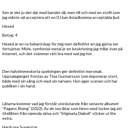
Sen är det ju det där med bandet då, men till och med en stofil som
jag måste väl acceptera att en DJ kan åstadkomma acceptabla ljud.
Hexed
Betyg: 4
Hexed är en ny bekantskap för mig men definitivt en jag gärna ser
fortsätter. Mörk, symfonisk metal är en beskrivning jag trillar över på
internet, och det stämmer rätt bra med vad jag hör.
Den halvtimmeskorta spelningen ger definitivt mersmak.
Uppsalagänget frontas av Tina Gunnarsson som imponerar stort,
både med sin sång och med sin närvaro. Hon äger scenen och har
publiken i sin hand.
Låtarna kommer vad jag förstår uteslutande från senaste albumet
”Pagans Rising” (2022). Av de sex låtar som hinns med tycker jag att
titellåten från nämnda skiva och ”Stigmata Diaboli” sticker ut lite
extra.
Hardcore Superstar