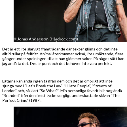
Det är ett lite slarvigt framträdande där texter glöms och det inte
alltid rullar på felfritt. Animal återkommer också, lite ursäktande, flera
gånger under spelningen till att han glömmer saker. På något sätt kan
jag ändå ta det. Det är punk och det behöver inte vara perfekt.
Låtarna kan ändå ingen ta ifrån dem och det är omöjligt att inte
sjunga med i ”Let’s Break the Law”. ”I Hate People”, ”Streets of
London” och, så klart ”So What?”. Min personliga favorit blir nog ändå
”Branded” från den i mitt tycke sorgligt underskattade skivan ”The
Perfect Crime” (1987).