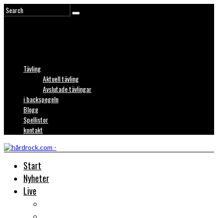
Tävling
Aktuell tävling
Avslutade tävlingar
i backspegeln
Blogg
Spellistor
kontakt
Start
Nyheter
Live
Liverecensioner
Konsertfoto