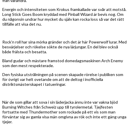
från varandra.
Energin och intensiteten som Krokus framkallade var svår att motstå.
Long Stick Goes Boom kryddad med Pinball Wizard är bevis nog. Om
du någonsin undrar hur mycket du själv kan rocka loss så var det rätt
tillfälle att visa det nu.
Rock’n roll har sina mörka gränder och det är här Powerwolf lurar. Med
besvärjelser och rökelse sökte de nya lärjungar. En del blev också
både frälsta och besatta.
Bland gudar och mästare framstod domedagsmaskinen Arch Enemy
som den mest respekterade.
Den fysiska utstrålningen på scenen skapade rörelse i publiken som
för övrigt var helt ovetande om att de deltog i inofficiella
distriktsmästerskapet i tatueringar.
När de som gillar att sova i sin läderjacka ännu inte var vakna bjöd
Burning Witches från Schweiz upp till tyrolermetal. Tjejfesten
fortsatte med Thundermother som rockade på ett vis som man
förväntar sig av gamla visa män omgivna av rök och inte ett gäng unga
tjejer.