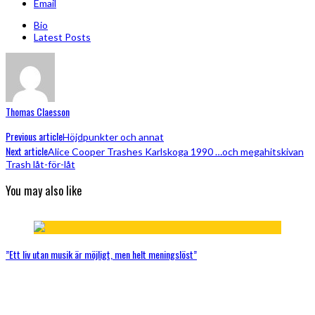
Email
Bio
Latest Posts
Thomas Claesson
Previous article
Höjdpunkter och annat
Next article
Alice Cooper Trashes Karlskoga 1990 …och megahitskivan
Trash låt-för-låt
You may also like
”Ett liv utan musik är möjligt, men helt meningslöst”