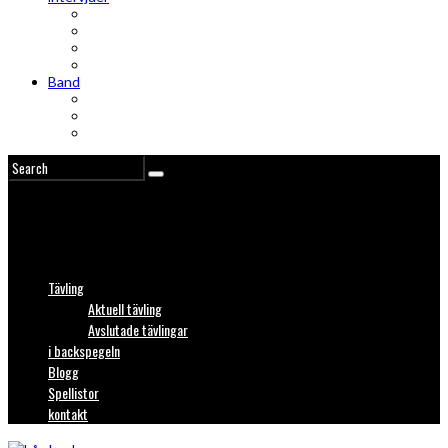
Intervju
Intervju (ljud)
Videointervju
Fem snabba
Band
Bandtips
Biografier
KISS
Tävling
Aktuell tävling
Avslutade tävlingar
i backspegeln
Blogg
Spellistor
kontakt