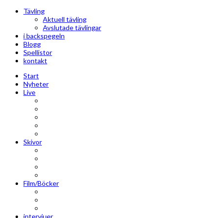
Tävling
Aktuell tävling
Avslutade tävlingar
i backspegeln
Blogg
Spellistor
kontakt
Start
Nyheter
Live
Liverecensioner
Konsertfoto
Backstage
Videoreportage
Sweden Rock Festival
Skivor
Månadens album
Skivsläpp
CD-recensioner
Vinyl
Film/Böcker
DVD-recensioner
DVD-släpp
Musikböcker
intervjuer