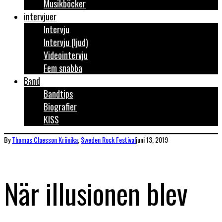
Musikböcker
intervjuer
Intervju
Intervju (ljud)
Videointervju
Fem snabba
Band
Bandtips
Biografier
KISS
By
Thomas Claesson
Krönika
,
Sweden Rock Festival
juni 13, 2019
När illusionen blev