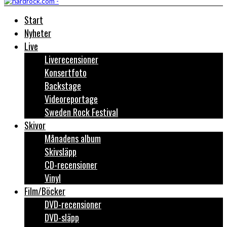
Start
Nyheter
Live
Liverecensioner
Konsertfoto
Backstage
Videoreportage
Sweden Rock Festival
Skivor
Månadens album
Skivsläpp
CD-recensioner
Vinyl
Film/Böcker
DVD-recensioner
DVD-släpp