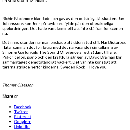
en stilla stund av andakt.
Richie Blackmore blandade och gav av den outsinliga låtskatten. Jan
Johanssons son Jens på keyboard fyllde på i den oberäkneliga
spelordningen. Det hade varit kriminellt att inte stå framför scenen
nu.
Det finns stunder när man önskade att tiden stod still. När Disturbed
flätar samman det förflutna med det närvarande i sin tolkning av
Simon & Garfunkels The Sound Of Silence är ett sådant tillfälle.
Pukor, cellon, piano och den kraftfulla sången av David Draiman blir
sammantaget oemotståndligt vackert. Det var inte konstigt att
tårarna strilade nerför kinderna. Sweden Rock – I love you.
Thomas Claesson
Share on
Facebook
Twitter
Pinterest
Google +
LinkedIn