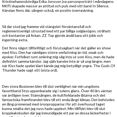
Kristinehamnsbördiga Erika Jonsson (se personporträtt i måndagens
NKP) skapade massor av attityd och puls med sitt band In Silence.
Känslan finns där, sången också, en positiv överraskning.
Så där stod jag framme vid stängslet förväntansfull och
reglementsenligt utrustad med ett par billiga solglasögon, stråhatt
och kontanter på fickan. ZZ Top gjorde ändå bara sitt jobb och
ingenting extra.
Det finns något tillförlitligt och förutsägbart när det gäller en show
med Kiss. Den har nämligen större omfattning än tid, smak och
epoker. Fotfolket runt omkring mig såg inte ut som Kiss, men de hade
definitivt samma känslor. Jag själv kanske inte är så ung längre, men
när Kiss hade spelat klart kände jag mig betydligt yngre. The Gods Of
Thunder hade sagt sitt (sista ord).
Den stora illusionen blev till slut verklighet när min ungdoms
favoritband Styx uppenbarade sig i solens glans. Över 40 års väntan
var äntligen över. Stämsången, de kultförklarade låtarna och det
fantastiska framförandet blev till ett enda långt klimax. Det behövdes
en lång promenad med öronpropparna i för att överhuvud taget
kunna smälta det jag nyss hade upplevt. Min tillflykt blev till slut
kroppkaksboden där jag inmundigade ett par av dessa läckerheter i