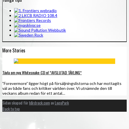
More Stories
Tävla om nya Whitesnake-CD:n! *AVSLUTAD TÄVLING*
”Forevermore” ligger högt på försäljningslistorna och har mottagits
väl av både fans och kritiker världen över. Vi utnämnde den till
veckans album redan för ett antal…
Sidan skapad för
hårdrock.com
av
LogoPark
Back to top