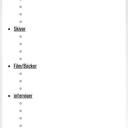
Backstage
Videoreportage
Sweden Rock Festival
Skivor
Månadens album
Skivsläpp
CD-recensioner
Vinyl
Film/Böcker
DVD-recensioner
DVD-släpp
Musikböcker
intervjuer
Intervju
Intervju (ljud)
Videointervju
Fem snabba