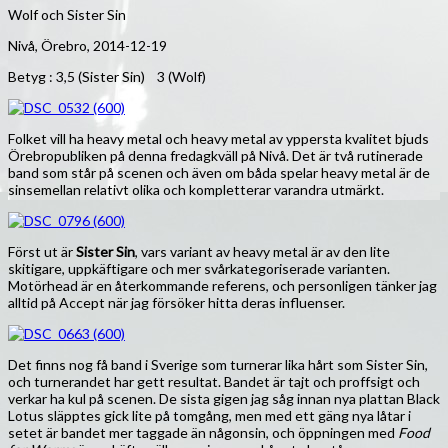
Wolf och Sister Sin
Nivå, Örebro, 2014-12-19
Betyg : 3,5 (Sister Sin) 3 (Wolf)
Folket vill ha heavy metal och heavy metal av yppersta kvalitet bjuds
Örebropubliken på denna fredagkväll på Nivå. Det är två rutinerade
band som står på scenen och även om båda spelar heavy metal är de
sinsemellan relativt olika och kompletterar varandra utmärkt.
Först ut är
Sister Sin
, vars variant av heavy metal är av den lite
skitigare, uppkäftigare och mer svårkategoriserade varianten.
Motörhead är en återkommande referens, och personligen tänker jag
alltid på Accept när jag försöker hitta deras influenser.
Det finns nog få band i Sverige som turnerar lika hårt som Sister Sin,
och turnerandet har gett resultat. Bandet är tajt och proffsigt och
verkar ha kul på scenen. De sista gigen jag såg innan nya plattan Black
Lotus släpptes gick lite på tomgång, men med ett gäng nya låtar i
setet är bandet mer taggade än någonsin, och öppningen med
Food