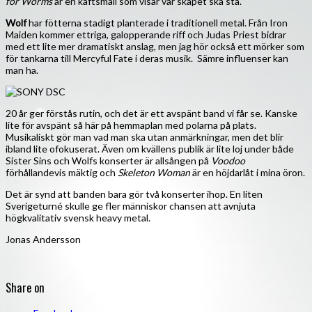
for Worms
är en käftsmäll som visar var skåpet ska stå.
Wolf
har fötterna stadigt planterade i traditionell metal. Från Iron
Maiden kommer ettriga, galopperande riff och Judas Priest bidrar
med ett lite mer dramatiskt anslag, men jag hör också ett mörker som
för tankarna till Mercyful Fate i deras musik. Sämre influenser kan
man ha.
20 år ger förstås rutin, och det är ett avspänt band vi får se. Kanske
lite för avspänt så här på hemmaplan med polarna på plats.
Musikaliskt gör man vad man ska utan anmärkningar, men det blir
ibland lite ofokuserat. Även om kvällens publik är lite loj under både
Sister Sins och Wolfs konserter är allsången på
Voodoo
förhållandevis mäktig och
Skeleton Woman
är en höjdarlåt i mina öron.
Det är synd att banden bara gör två konserter ihop. En liten
Sverigeturné skulle ge fler människor chansen att avnjuta
högkvalitativ svensk heavy metal.
Jonas Andersson
Share on