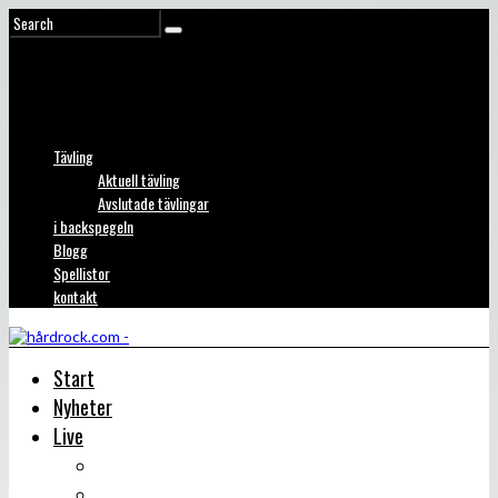
Tävling
Aktuell tävling
Avslutade tävlingar
i backspegeln
Blogg
Spellistor
kontakt
Start
Nyheter
Live
Liverecensioner
Konsertfoto