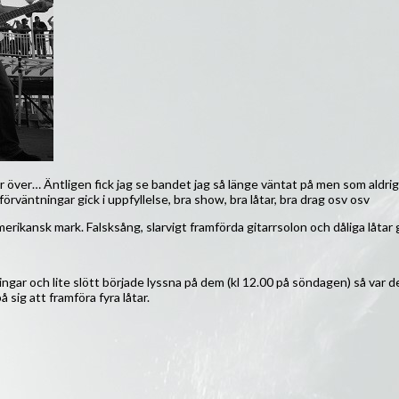
 över… Äntligen fick jag se bandet jag så länge väntat på men som aldrig 
rväntningar gick i uppfyllelse, bra show, bra låtar, bra drag osv osv
rikansk mark. Falsksång, slarvigt framförda gitarrsolon och dåliga låtar gj
ngar och lite slött började lyssna på dem (kl 12.00 på söndagen) så var de
 sig att framföra fyra låtar.