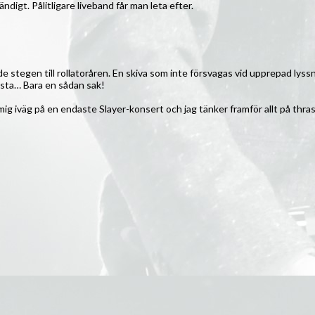
ndigt. Pålitligare liveband får man leta efter.
de stegen till rollatoråren. En skiva som inte försvagas vid upprepad lyss
ista… Bara en sådan sak!
 ta mig iväg på en endaste Slayer-konsert och jag tänker framför allt på 