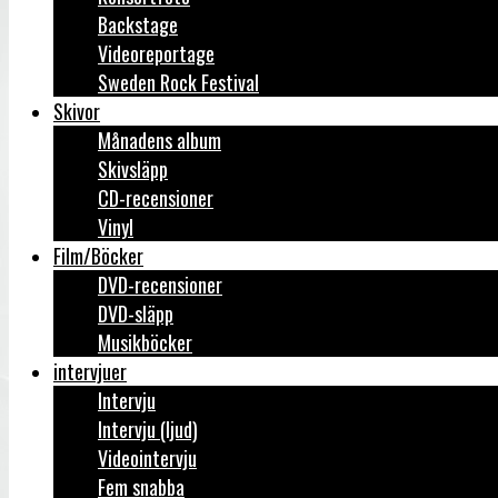
Backstage
Videoreportage
Sweden Rock Festival
Skivor
Månadens album
Skivsläpp
CD-recensioner
Vinyl
Film/Böcker
DVD-recensioner
DVD-släpp
Musikböcker
intervjuer
Intervju
Intervju (ljud)
Videointervju
Fem snabba