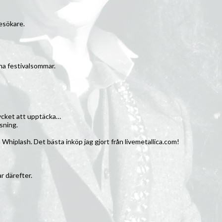
besökare.
nna festivalsommar.
mycket att upptäcka…
sning.
hiplash. Det bästa inköp jag gjort från livemetallica.com!
r därefter.