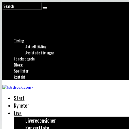
Tävling
Aktuell tävling
Avslutade tävlingar
i backspegeln
Blogg
Spellistor
kontakt
Start
Nyheter
Live
Liverecensioner
Konsertfoto