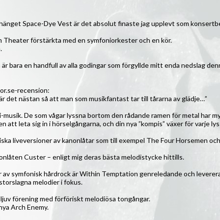
a örhänget Space-Dye Vest är det absolut finaste jag upplevt som konsert
eam Theater förstärkta med en symfoniorkester och en kör.
.
 är bara en handfull av alla godingar som förgyllde mitt enda nedslag de
ivor.se-recension:
r det nästan så att man som musikfantast tar till tårarna av glädje…”
-i-musik. De som vågar lyssna bortom den rådande ramen för metal har 
 att leta sig in i hörselgångarna, och din nya ”kompis” växer för varje lys
ska liveversioner av kanonlåtar som till exempel The Four Horsemen och W
nlåten Custer – enligt mig deras bästa melodistycke hittills.
år av symfonisk hårdrock är Within Temptation genreledande och leverera
torslagna melodier i fokus.
ljuv förening med förföriskt melodiösa tongångar.
nya Arch Enemy.