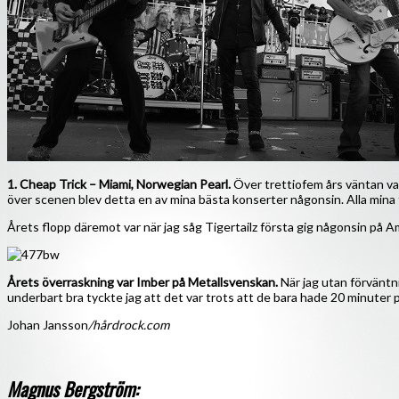
1. Cheap Trick – Miami, Norwegian Pearl.
Över trettiofem års väntan var
över scenen blev detta en av mina bästa konserter någonsin. Alla mina fö
Årets flopp däremot var när jag såg Tigertailz första gig någonsin på Ame
Årets överraskning var Imber på Metallsvenskan.
När jag utan förväntni
underbart bra tyckte jag att det var trots att de bara hade 20 minuter på
Johan Jansson
/hårdrock.com
Magnus Bergström: