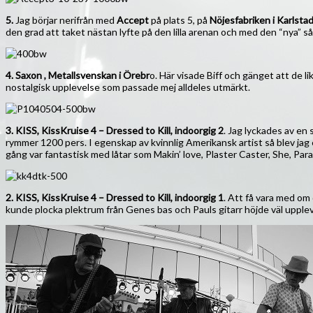
5.
Jag börjar nerifrån med
Accept
på plats 5, på
Nöjesfabriken i Karlsta
den grad att taket nästan lyfte på den lilla arenan och med den “nya” s
4. Saxon , Metallsvenskan i Örebr
o. Här visade Biff och gänget att de li
nostalgisk upplevelse som passade mej alldeles utmärkt.
3. KISS, KissKruise 4 – Dressed to Kill, indoorgig 2
. Jag lyckades av en 
rymmer 1200 pers. I egenskap av kvinnlig Amerikansk artist så blev jag 
gång var fantastisk med låtar som Makin’ love, Plaster Caster, She, Pa
2. KISS, KissKruise 4 – Dressed to Kill, indoorgig 1
. Att få vara med om
kunde plocka plektrum från Genes bas och Pauls gitarr höjde väl uppleve