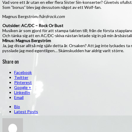
Vad vore ett år utan en eller flera Sister Sin-konserter? Givetvis ofullstä
Som ”bonus” blev jag dessutom något av ett Wolf-fan.
Magnus Bergström
/hårdrock.com
Outsider: AC/DC – Rock Or Bust
Musiken är som gjord för att stampa takten till; från de första stapplan
Och tänka sig att en AC/DC-skiva nästan letade sig in på min årsbästal
Minus: Magnus Bergström
Ja, jag dissar alltså mig själv detta år. Orsaken? Att jag inte lyckades
pysslade jag med egentligen… Skämskudden har aldrig varit större.
Share on
Facebook
Twitter
Pinterest
Google +
LinkedIn
Email
Bio
Latest Posts