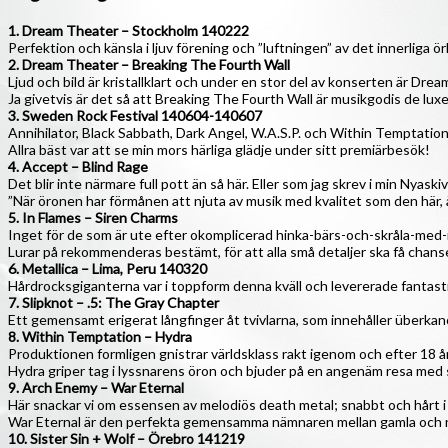
1. Dream Theater – Stockholm 140222
Perfektion och känsla i ljuv förening och ”luftningen” av det innerlig
2. Dream Theater – Breaking The Fourth Wall
Ljud och bild är kristallklart och under en stor del av konserten är Dr
Ja givetvis är det så att Breaking The Fourth Wall är musikgodis de luxe
3. Sweden Rock Festival 140604-140607
Annihilator, Black Sabbath, Dark Angel, W.A.S.P. och Within Temptation
Allra bäst var att se min mors härliga glädje under sitt premiärbesök!
4. Accept – Blind Rage
Det blir inte närmare full pott än så här. Eller som jag skrev i min Nyask
”När öronen har förmånen att njuta av musik med kvalitet som den här, ä
5. In Flames – Siren Charms
Inget för de som är ute efter okomplicerad hinka-bärs-och-skråla-med
Lurar på rekommenderas bestämt, för att alla små detaljer ska få chansen
6. Metallica – Lima, Peru 140320
Hårdrocksgiganterna var i toppform denna kväll och levererade fantasti
7. Slipknot – .5: The Gray Chapter
Ett gemensamt erigerat långfinger åt tvivlarna, som innehåller überkano
8. Within Temptation – Hydra
Produktionen formligen gnistrar världsklass rakt igenom och efter 18 
Hydra griper tag i lyssnarens öron och bjuder på en angenäm resa med s
9. Arch Enemy – War Eternal
Här snackar vi om essensen av melodiös death metal; snabbt och hårt i 
War Eternal är den perfekta gemensamma nämnaren mellan gamla och 
10. Sister Sin + Wolf – Örebro 141219