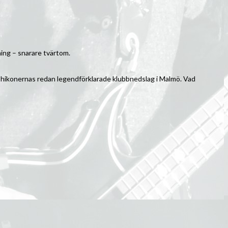
ning – snarare tvärtom.
thrashikonernas redan legendförklarade klubbnedslag i Malmö. Vad