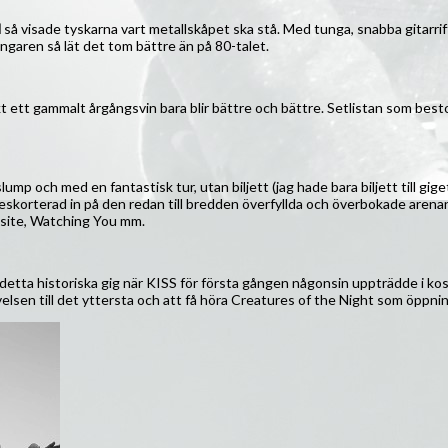
d
så visade tyskarna vart metallskåpet ska stå. Med tunga, snabba gitarriff
ångaren så lät det tom bättre än på 80-talet.
kt ett gammalt årgångsvin bara blir bättre och bättre. Setlistan som bestod
slump och med en fantastisk tur, utan biljett (jag hade bara biljett till g
eskorterad in på den redan till bredden överfyllda och överbokade arenan (
rasite, Watching You mm.
 detta historiska gig när KISS för första gången någonsin uppträdde i k
lsen till det yttersta och att få höra Creatures of the Night som öppnin