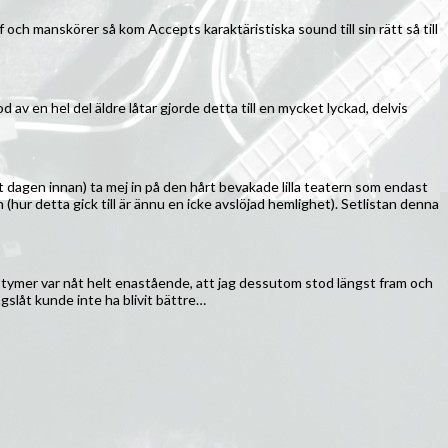
 och manskörer så kom Accepts karaktäristiska sound till sin rätt så till
 av en hel del äldre låtar gjorde detta till en mycket lyckad, delvis
iget dagen innan) ta mej in på den hårt bevakade lilla teatern som endast
hur detta gick till är ännu en icke avslöjad hemlighet). Setlistan denna
ostymer var nåt helt enastående, att jag dessutom stod längst fram och
gslåt kunde inte ha blivit bättre…