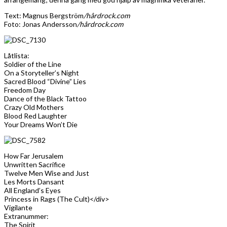
Text: Magnus Bergström
/hårdrock.com
Foto: Jonas Andersson
/hårdrock.com
Låtlista:
Soldier of the Line
On a Storyteller’s Night
Sacred Blood “Divine” Lies
Freedom Day
Dance of the Black Tattoo
Crazy Old Mothers
Blood Red Laughter
Your Dreams Won’t Die
How Far Jerusalem
Unwritten Sacrifice
Twelve Men Wise and Just
Les Morts Dansant
All England’s Eyes
Princess in Rags (The Cult)</div>
Vigilante
Extranummer:
The Spirit