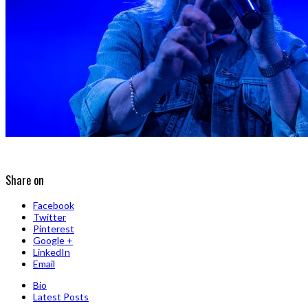
Share on
Facebook
Twitter
Pinterest
Google +
LinkedIn
Email
Bio
Latest Posts