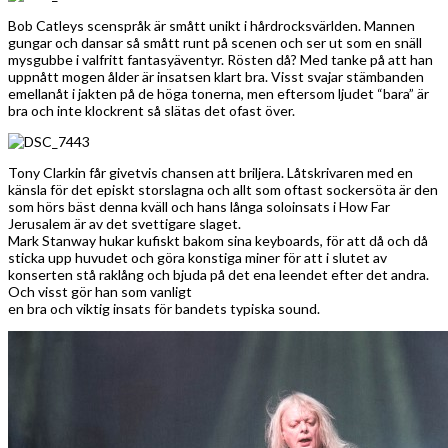
Bob Catleys scenspråk är smått unikt i hårdrocksvärlden. Mannen
gungar och dansar så smått runt på scenen och ser ut som en snäll
mysgubbe i valfritt fantasyäventyr. Rösten då? Med tanke på att han
uppnått mogen ålder är insatsen klart bra. Visst svajar stämbanden
emellanåt i jakten på de höga tonerna, men eftersom ljudet “bara” är
bra och inte klockrent så slätas det ofast över.
Tony Clarkin får givetvis chansen att briljera. Låtskrivaren med en
känsla för det episkt storslagna och allt som oftast sockersöta är den
som hörs bäst denna kväll och hans långa soloinsats i How Far
Jerusalem är av det svettigare slaget.
Mark Stanway hukar kufiskt bakom sina keyboards, för att då och då
sticka upp huvudet och göra konstiga miner för att i slutet av
konserten stå raklång och bjuda på det ena leendet efter det andra.
Och visst gör han som vanligt
en bra och viktig insats för bandets typiska sound.