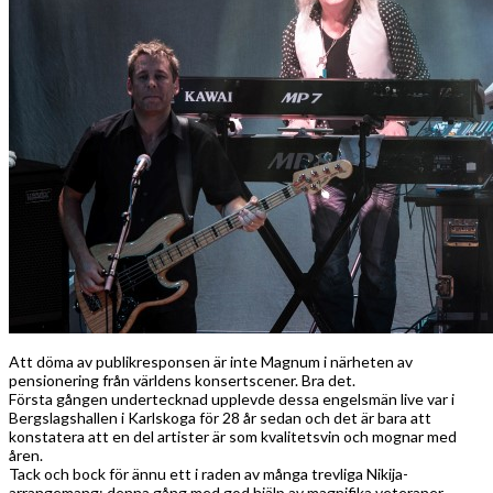
Att döma av publikresponsen är inte Magnum i närheten av
pensionering från världens konsertscener. Bra det.
Första gången undertecknad upplevde dessa engelsmän live var i
Bergslagshallen i Karlskoga för 28 år sedan och det är bara att
konstatera att en del artister är som kvalitetsvin och mognar med
åren.
Tack och bock för ännu ett i raden av många trevliga Nikija-
arrangemang; denna gång med god hjälp av magnifika veteraner.