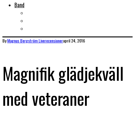
Band
Bandtips
Biografier
KISS
By
Magnus Bergström
Liverecensioner
april 24, 2016
Magnifik glädjekväll
med veteraner