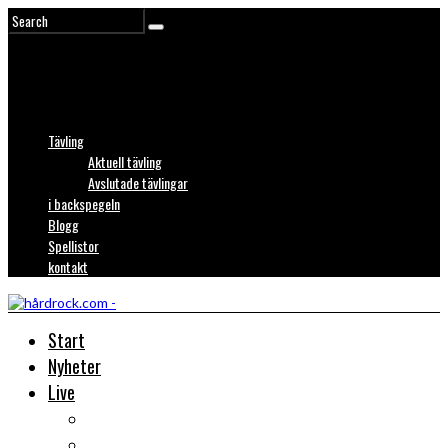
Tävling
Aktuell tävling
Avslutade tävlingar
i backspegeln
Blogg
Spellistor
kontakt
Start
Nyheter
Live
Liverecensioner
Konsertfoto