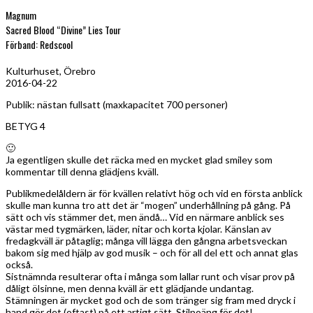
Magnum
Sacred Blood “Divine” Lies Tour
Förband: Redscool
Kulturhuset, Örebro
2016-04-22
Publik: nästan fullsatt (maxkapacitet 700 personer)
BETYG 4
🙂
Ja egentligen skulle det räcka med en mycket glad smiley som
kommentar till denna glädjens kväll.
Publikmedelåldern är för kvällen relativt hög och vid en första anblick
skulle man kunna tro att det är “mogen” underhållning på gång. På
sätt och vis stämmer det, men ändå… Vid en närmare anblick ses
västar med tygmärken, läder, nitar och korta kjolar. Känslan av
fredagkväll är påtaglig; många vill lägga den gångna arbetsveckan
bakom sig med hjälp av god musik – och för all del ett och annat glas
också.
Sistnämnda resulterar ofta i många som lallar runt och visar prov på
dåligt ölsinne, men denna kväll är ett glädjande undantag.
Stämningen är mycket god och de som tränger sig fram med dryck i
hand gör det (oftast) på ett artigt sätt. Stilpoäng för det!