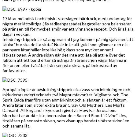
17 låtar melodiskt och episkt storslagen hårdrock, med undantag för
några mer lättviktiga (läs radioanpassade) bagateller som balanserar
på gränsen till för mycket smör var ett vinnande recept. Och är så alla
dagar i veckan.
Inledningstrippeln är så angenäm att jag kommer på mig själv med att
tänka “hur ska detta sluta”. Nu är inte allt guld som glimmar och ett
par nyare låtar håller inte lika hög klass som mycket annat i
låtkatalogen. Å andra sidan går det inte att låta bli att le över det
faktum att ett band efter så många år i branschen vågar klämma in
fler än en eller två låtar från senaste skivan, på bekostnad av
fanfavoriter.
Apropå tripplar är avslutningstrippeln lika vass som inledningen och
inkluderar undertecknads två Magnumfavoriter; Vigilante och The
Spirit. Båda framförs utan anmärkning och allsången är ett faktum.
Andra låtar som sitter extra bra är Crazy Old Mothers, Les Morts
Dansant, All England’s Eyes och givetvis How Far Jerusalem.
Men bäst är ändå – lite överraskande – Sacred Blood “Divine” Lies,
titellåten på senaste skivan, som visar upp bandets bästa sidor i en
och samma låt.