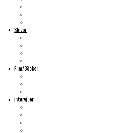
Backstage
Videoreportage
Sweden Rock Festival
Skivor
Månadens album
Skivsläpp
CD-recensioner
Vinyl
Film/Böcker
DVD-recensioner
DVD-släpp
Musikböcker
intervjuer
Intervju
Intervju (ljud)
Videointervju
Fem snabba