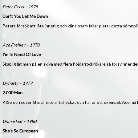
Peter Criss – 1978
Don’t You Let Me Down
Peters försök att låta innerlig och känslosam faller platt i detta sömnpill
Ace Frehley – 1978
I’m In Need Of Love
Skaplig låt men på en skiva med flera höjdarrockrökare så försvinner 
Dynasty – 1979
2.000 Man
KISS och coverlåtar är inte alltid lyckat och här är ett exempel. Ace må 
Unmasked – 1980
She’s So European