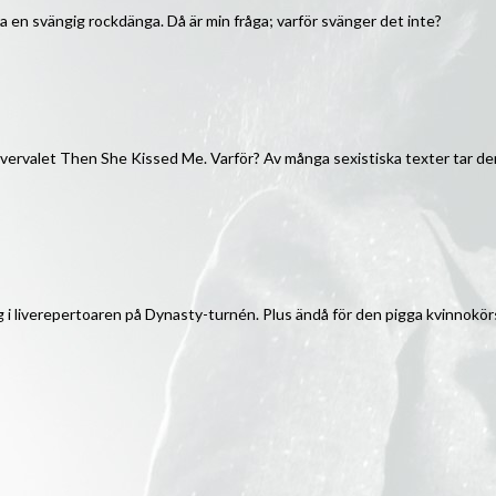
ra en svängig rockdänga. Då är min fråga; varför svänger det inte?
covervalet Then She Kissed Me. Varför? Av många sexistiska texter tar den
g i liverepertoaren på Dynasty-turnén. Plus ändå för den pigga kvinnokö