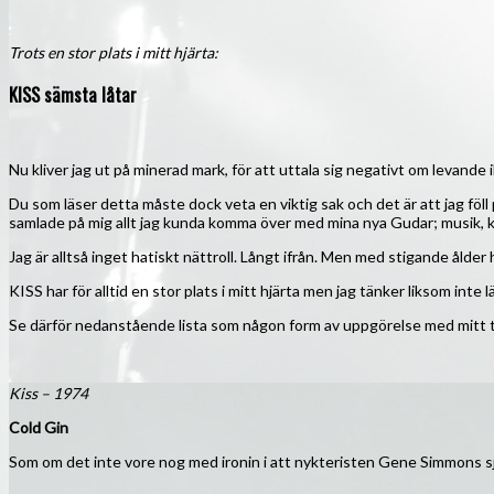
Trots en stor plats i mitt hjärta:
KISS sämsta låtar
Nu kliver jag ut på minerad mark, för att uttala sig negativt om levande
Du som läser detta måste dock veta en viktig sak och det är att jag fö
samlade på mig allt jag kunda komma över med mina nya Gudar; musik, k
Jag är alltså inget hatiskt nättroll. Långt ifrån. Men med stigande ålder h
KISS har för alltid en stor plats i mitt hjärta men jag tänker liksom inte 
Se därför nedanstående lista som någon form av uppgörelse med mitt t
Kiss – 1974
Cold Gin
Som om det inte vore nog med ironin i att nykteristen Gene Simmons sjun