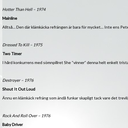
Hotter Than Hell – 1974
Mainline
Alltså… Den där klämkäcka refrängen är bara för mycket… Inte ens Peter 
Dressed To Kill – 1975
Two Timer
I hård konkurrens med sömnpillret She “vinner” denna helt enkelt tris
Destroyer – 1976
Shout It Out Loud
Ännu en klämkäck refräng som ändå funkar skapligt tack vare det trevlig
Rock And Roll Over – 1976
Baby Driver