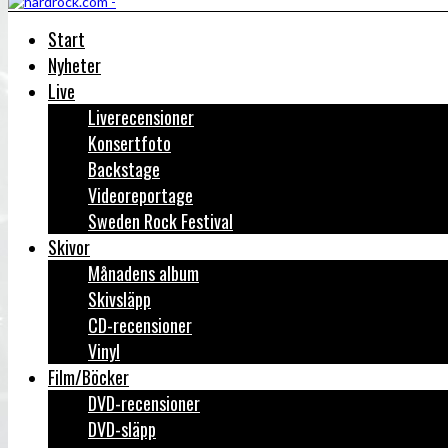
Start
Nyheter
Live
Liverecensioner
Konsertfoto
Backstage
Videoreportage
Sweden Rock Festival
Skivor
Månadens album
Skivsläpp
CD-recensioner
Vinyl
Film/Böcker
DVD-recensioner
DVD-släpp