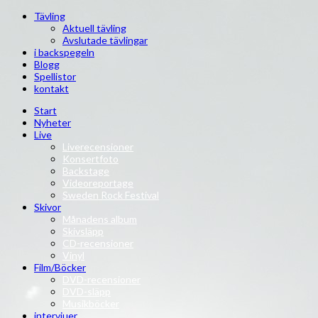
Tävling
Aktuell tävling
Avslutade tävlingar
i backspegeln
Blogg
Spellistor
kontakt
Start
Nyheter
Live
Liverecensioner
Konsertfoto
Backstage
Videoreportage
Sweden Rock Festival
Skivor
Månadens album
Skivsläpp
CD-recensioner
Vinyl
Film/Böcker
DVD-recensioner
DVD-släpp
Musikböcker
intervjuer