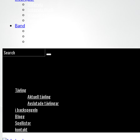
Intervju
Intervju (ljud)
Videointervju
Fem snabba
Band
Bandtips
Biografier
KISS
Tävling
Aktuell tävling
Avslutade tävlingar
i backspegeln
Blogg
Spellistor
kontakt