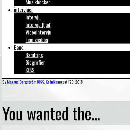
Musikböcker
intervjuer
Intervju
Intervju (ljud)
Videointervju
Fem snabba
Band
Bandtips
Biografier
KISS
By
Magnus Bergström
KISS
,
Krönika
augusti 29, 2018
You wanted the…