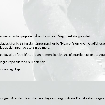
 ikoner är sällan populärt. Å andra sidan… Någon måste göra det!
ll pladask för KISS första gången jag hörde “Heaven’s on Fire” i Glädjehu
läder, tidningar, posters med mera.
ar jag allt oftare känt att jag numera kan lyssna på musiken utan att vara h
längre köpa allt med hull och hår.
onårsjag. Typ.
ger, så är det dessutom en plågsamt seg historia. Det ska dock sägas att n