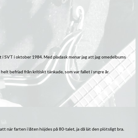
set i SVT i oktober 1984. Med pladask menar jag att jag omedelbums
elt befriad från kritiskt tänkade, som var fallet i yngre år.
är farten i låten höjdes på 80-talet, ja då lät den plötsligt bra.