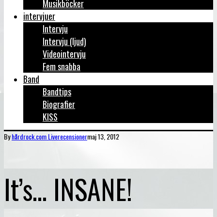
Musikböcker
intervjuer
Intervju
Intervju (ljud)
Videointervju
Fem snabba
Band
Bandtips
Biografier
KISS
By
hårdrock.com
Liverecensioner
maj 13, 2012
It’s… INSANE!