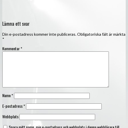
Lämna ett svar
Din e-postadress kommer inte publiceras.
Obligatoriska fält är märkta
Ikea, zombier och drakar
*
Kommentar
*
Namn
*
E-postadress
*
Webbplats
Spara mitt namn, min e-postadress och webbplats i denna webbläsare till