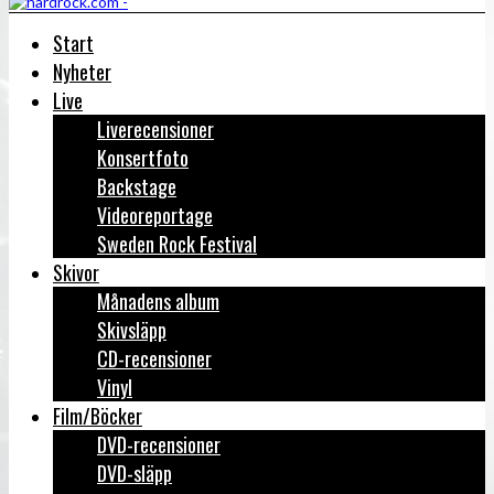
Start
Nyheter
Live
Liverecensioner
Konsertfoto
Backstage
Videoreportage
Sweden Rock Festival
Skivor
Månadens album
Skivsläpp
CD-recensioner
Vinyl
Film/Böcker
DVD-recensioner
DVD-släpp