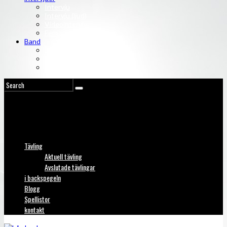
Intervju
Intervju (ljud)
Videointervju
Fem snabba
Band
Bandtips
Biografier
KISS
Tävling
Aktuell tävling
Avslutade tävlingar
i backspegeln
Blogg
Spellistor
kontakt