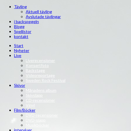
Tävling
Aktuell tävling
Avslutade tävlingar
i backspegeln
Blogg
Spellistor
kontakt
Start
Nyheter
Live
Liverecensioner
Konsertfoto
Backstage
Videoreportage
Sweden Rock Festival
Skivor
Månadens album
Skivsläpp
CD-recensioner
Vinyl
Film/Böcker
DVD-recensioner
DVD-släpp
Musikböcker
intervjuer