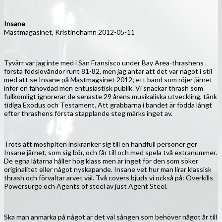
Insane
Mastmagasinet, Kristinehamn 2012-05-11
Tyvärr var jag inte med i San Fransisco under Bay Area-thrashens
första födslovåndor runt 81-82, men jag antar att det var något i stil
med att se Insane på Mastmagsinet 2012; ett band som röjer järnet
inför en fåhövdad men entusiastisk publik. Vi snackar thrash som
fullkomligt ignorerar de senaste 29 årens musikaliska utveckling, tänk
tidiga Exodus och Testament. Att grabbarna i bandet är födda långt
efter thrashens första stapplande steg märks inget av.
Trots att moshpiten inskränker sig till en handfull personer ger
Insane järnet, som sig bör, och får till och med spela två extranummer.
De egna låtarna håller hög klass men är inget för den som söker
originalitet eller något nyskapande. Insane vet hur man lirar klassisk
thrash och förvaltar arvet väl. Två covers bjuds vi också på: Overkills
Powersurge och Agents of steel av just Agent Steel.
Ska man anmärka på något är det väl sången som behöver något år till