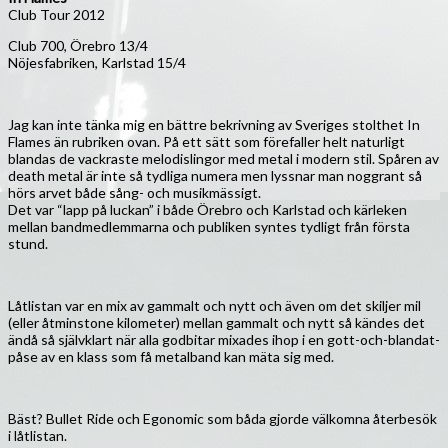
Club Tour 2012
Club 700, Örebro 13/4
Nöjesfabriken, Karlstad 15/4
Jag kan inte tänka mig en bättre bekrivning av Sveriges stolthet In
Flames än rubriken ovan. På ett sätt som förefaller helt naturligt
blandas de vackraste melodislingor med metal i modern stil. Spåren av
death metal är inte så tydliga numera men lyssnar man noggrant så
hörs arvet både sång- och musikmässigt.
Det var “lapp på luckan” i både Örebro och Karlstad och kärleken
mellan bandmedlemmarna och publiken syntes tydligt från första
stund.
Låtlistan var en mix av gammalt och nytt och även om det skiljer mil
(eller åtminstone kilometer) mellan gammalt och nytt så kändes det
ändå så självklart när alla godbitar mixades ihop i en gott-och-blandat-
påse av en klass som få metalband kan mäta sig med.
Bäst? Bullet Ride och Egonomic som båda gjorde välkomna återbesök
i låtlistan.