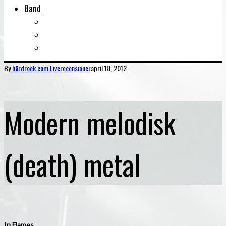
Band
Bandtips
Biografier
KISS
By
hårdrock.com
Liverecensioner
april 18, 2012
Modern melodisk
(death) metal
In Flames