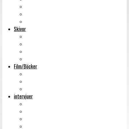
Backstage
Videoreportage
Sweden Rock Festival
Skivor
Månadens album
Skivsläpp
CD-recensioner
Vinyl
Film/Böcker
DVD-recensioner
DVD-släpp
Musikböcker
intervjuer
Intervju
Intervju (ljud)
Videointervju
Fem snabba