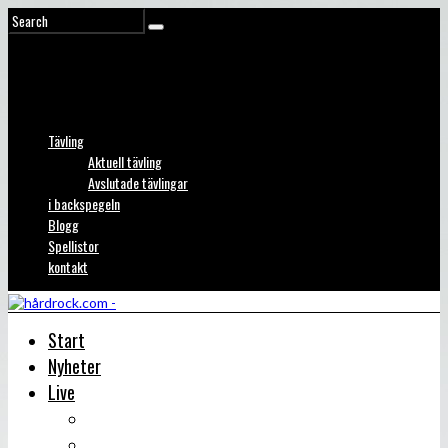
Tävling
Aktuell tävling
Avslutade tävlingar
i backspegeln
Blogg
Spellistor
kontakt
Start
Nyheter
Live
Liverecensioner
Konsertfoto