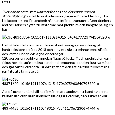
BETYG 4
”Det här är årets sista konsert för oss och det känns som en
skolavslutning”
sade Nicke Andersson (Imperial State Electric, The
Hellacopters, ex-Entombed) när han inför extranumret Beer drinkers
and hell raisers bytte trumstockar mot plektrum och hängde på sig en
bas.
Det uttalandet summerar denna skönt svängiga avslutning på
hårdrockskonsertåret 2018 och blev ett gig att minnas med glädje
och värme under kylslagna vinterdagar.
120 personer i publiken innebar ”lapp på luckan” och spelglädjen var i
fokus hos de småspralliga bandmedlemmarna; leenden, lustiga miner
och gester till varandra var det gott om och att de trivs tillsammans
går inte att ta miste på.
Att på mycket nära håll ha förmånen att uppleva ett band av denna
kaliber slår valfri arenakonsert alla dagar i veckan, den saken är klar.