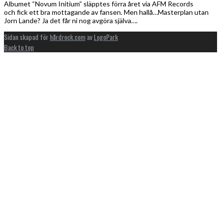
Albumet “Novum Initium” släpptes förra året via AFM Records
och fick ett bra mottagande av fansen. Men hallå…Masterplan utan
Jorn Lande? Ja det får ni nog avgöra själva….
Sidan skapad för
hårdrock.com
av
LogoPark
Back to top