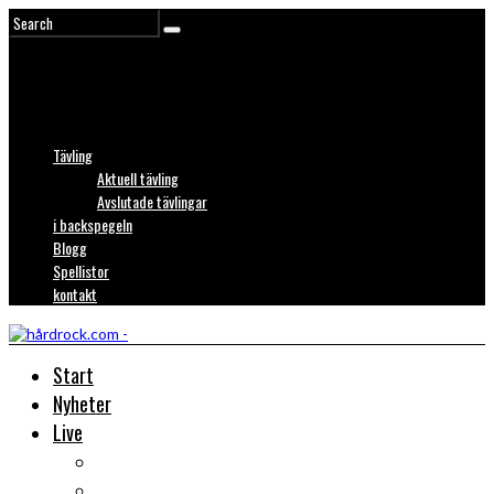
Tävling
Aktuell tävling
Avslutade tävlingar
i backspegeln
Blogg
Spellistor
kontakt
Start
Nyheter
Live
Liverecensioner
Konsertfoto