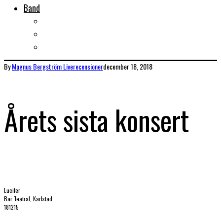
Band
Bandtips
Biografier
KISS
By
Magnus Bergström
Liverecensioner
december 18, 2018
Årets sista konsert
Lucifer
Bar Teatral, Karlstad
181215