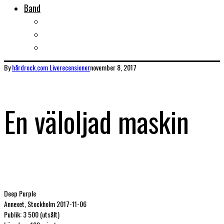
Band
Bandtips
Biografier
KISS
By
hårdrock.com
Liverecensioner
november 8, 2017
En väloljad maskin
Deep Purple
Annexet, Stockholm 2017-11-06
Publik: 3 500 (utsålt)