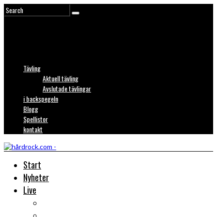
Tävling
Aktuell tävling
Avslutade tävlingar
i backspegeln
Blogg
Spellistor
kontakt
Start
Nyheter
Live
Liverecensioner
Konsertfoto