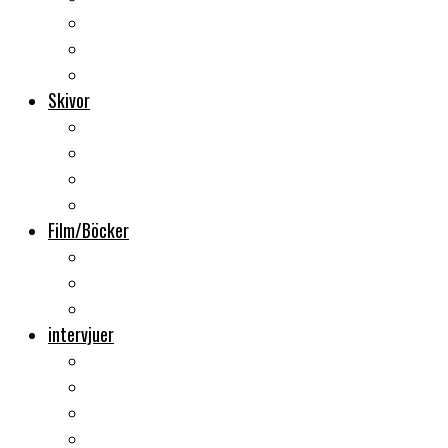
Backstage
Videoreportage
Sweden Rock Festival
Skivor
Månadens album
Skivsläpp
CD-recensioner
Vinyl
Film/Böcker
DVD-recensioner
DVD-släpp
Musikböcker
intervjuer
Intervju
Intervju (ljud)
Videointervju
Fem snabba