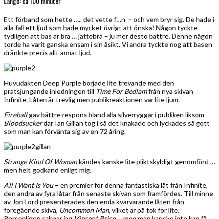
Längd: ca 100 minuter
Ett förband som hette ….. det vette f…n – och vem bryr sig. De hade i
alla fall ett ljud som hade mycket övrigt att önska! Någon tyckte
tydligen att bas är bra … jättebra – ju mer desto bättre. Denne någon
torde ha varit ganska ensam i sin åsikt. Vi andra tyckte nog att basen
dränkte precis allt annat ljud.
Huvudakten Deep Purple började lite trevande med den
pratsjungande inledningen till
Time For Bedlam
från nya skivan
Infinite. Låten är trevlig men publikreaktionen var lite ljum.
Fireball
gav bättre respons bland alla silverryggar i publiken liksom
Bloodsucker
där Ian Gillan tog i så det knakade och lyckades så gott
som man kan förvänta sig av en 72 åring.
Strange Kind Of Woman
kändes kanske lite pliktskyldigt genomförd …
men helt godkänd enligt mig.
All I Want Is You
– en premier för denna fantastiska låt från Infinite,
den andra av fyra låtar från senaste skivan som framfördes. Till minne
av Jon Lord presenterades den enda kvarvarande låten från
föregående skiva,
Uncommon Man
, vilket är på tok för lite.
Personligen saknar jag
Vincent Price
… men man kanske inte kan få