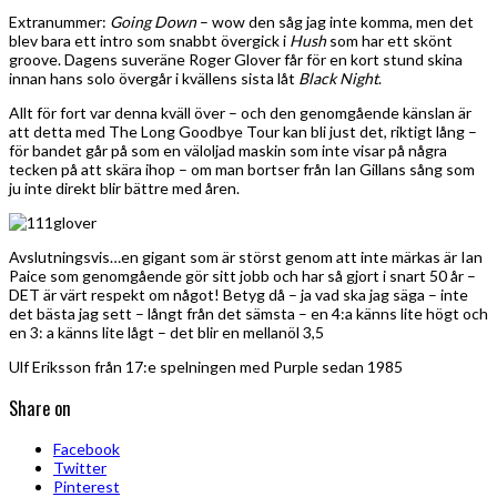
Extranummer:
Going Down
– wow den såg jag inte komma, men det
blev bara ett intro som snabbt övergick i
Hush
som har ett skönt
groove. Dagens suveräne Roger Glover får för en kort stund skina
innan hans solo övergår i kvällens sista låt
Black Night
.
Allt för fort var denna kväll över – och den genomgående känslan är
att detta med The Long Goodbye Tour kan bli just det, riktigt lång –
för bandet går på som en väloljad maskin som inte visar på några
tecken på att skära ihop – om man bortser från Ian Gillans sång som
ju inte direkt blir bättre med åren.
Avslutningsvis…en gigant som är störst genom att inte märkas är Ian
Paice som genomgående gör sitt jobb och har så gjort i snart 50 år –
DET är värt respekt om något! Betyg då – ja vad ska jag säga – inte
det bästa jag sett – långt från det sämsta – en 4:a känns lite högt och
en 3: a känns lite lågt – det blir en mellanöl 3,5
Ulf Eriksson från 17:e spelningen med Purple sedan 1985
Share on
Facebook
Twitter
Pinterest