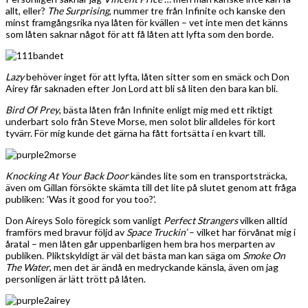
allt, eller?
The Surprising
, nummer tre från Infinite och kanske den
minst framgångsrika nya låten för kvällen – vet inte men det känns
som låten saknar något för att få låten att lyfta som den borde.
Lazy
behöver inget för att lyfta, låten sitter som en smäck och Don
Airey får saknaden efter Jon Lord att bli så liten den bara kan bli.
Bird Of Prey
, bästa låten från Infinite enligt mig med ett riktigt
underbart solo från Steve Morse, men solot blir alldeles för kort
tyvärr. För mig kunde det gärna ha fått fortsätta i en kvart till.
Knocking At Your Back Door
kändes lite som en transportsträcka,
även om Gillan försökte skämta till det lite på slutet genom att fråga
publiken: ’Was it good for you too?’.
Don Aireys Solo föregick som vanligt
Perfect Strangers
vilken alltid
framförs med bravur följd av
Space Truckin’
– vilket har förvånat mig i
åratal – men låten går uppenbarligen hem bra hos merparten av
publiken. Pliktskyldigt är väl det bästa man kan säga om
Smoke On
The Water
, men det är ändå en medryckande känsla, även om jag
personligen är lätt trött på låten.