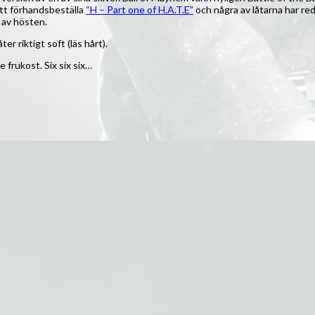
tt förhandsbeställa
“H – Part one of H.A.T.E”
och några av låtarna har reda
 av hösten.
er riktigt soft (läs hårt).
 frukost. Six six six…