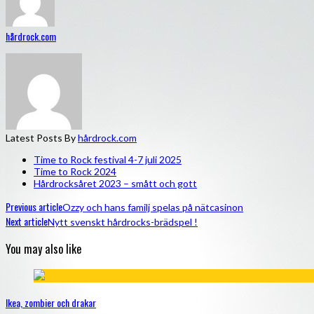
hårdrock.com
Latest Posts By
hårdrock.com
Time to Rock festival 4-7 juli 2025
Time to Rock 2024
Hårdrocksåret 2023 – smått och gott
Previous article
Ozzy och hans familj spelas på nätcasinon
Next article
Nytt svenskt hårdrocks-brädspel !
You may also like
Ikea, zombier och drakar