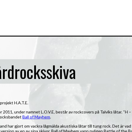
årdrocksskiva
-projekt H.A.T.E.
er 2011, under namnet L.O.V.E, består av rockcovers på Talviks låtar. “H –
rdrocksbandet
Ball of Mayhem
.
d har gjort om vackra lågmälda akustiska låtar till tung rock. Det är vad 
d version av en av sina skivor. Ball of Mayhem vann nyligen Battle of the