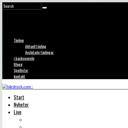
Tävling
Aktuell tävling
Avslutade tävlingar
i backspegeln
Blogg
Spellistor
kontakt
Start
Nyheter
Live
Liverecensioner
Konsertfoto