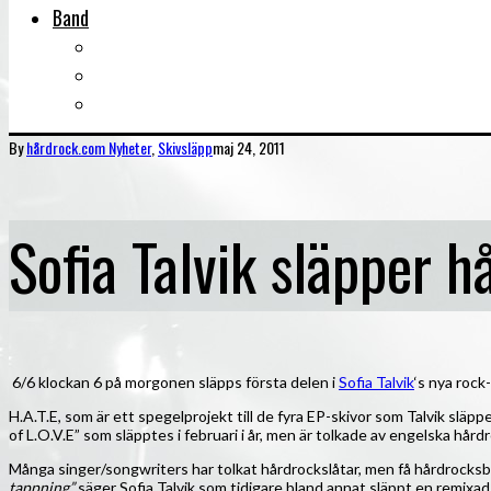
Band
Bandtips
Biografier
KISS
By
hårdrock.com
Nyheter
,
Skivsläpp
maj 24, 2011
Sofia Talvik släpper h
6/6 klockan 6 på morgonen släpps första delen i
Sofia Talvik
‘s nya rock
H.A.T.E, som är ett spegelprojekt till de fyra EP-skivor som Talvik släpp
of L.O.V.E” som släpptes i februari i år, men är tolkade av engelska hå
Många singer/songwriters har tolkat hårdrockslåtar, men få hårdrocksban
tappning”
säger Sofia Talvik som tidigare bland annat släppt en remixa