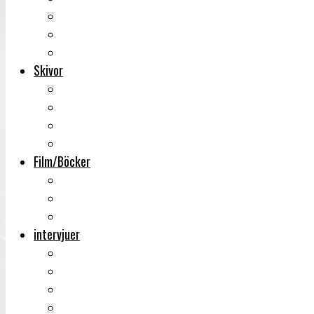
Backstage
Videoreportage
Sweden Rock Festival
Skivor
Månadens album
Skivsläpp
CD-recensioner
Vinyl
Film/Böcker
DVD-recensioner
DVD-släpp
Musikböcker
intervjuer
Intervju
Intervju (ljud)
Videointervju
Fem snabba