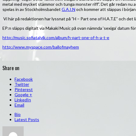
metal med mycket stämmor och tunga monster riff”. Det går redan nu a
spelas in av Stockholmsbandet
G.A.I.N
och kommer att släppas i början
Vi här på redaktionen har lyssnat på ”H – Part one of H.A.T.E” och det låt
EP:n släpps digitalt via Makaki Music på ovan nämnda ‘sexiga’ datum före
http://music.sofiatalvik.com/album/h-part-one-of-h-a-t-e
http://www.myspace.com/ballofmayhem
Share on
Facebook
Twitter
Pinterest
Google +
LinkedIn
Email
Bio
Latest Posts