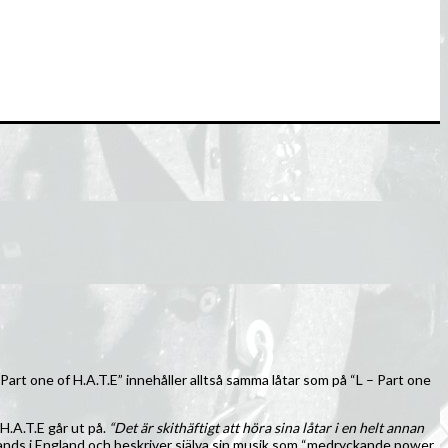
 Part one of H.A.T.E” innehåller alltså samma låtar som på “L – Part one
H.A.T.E går ut på.
“Det är skithäftigt att höra sina låtar i en helt annan
 Bands i England och beskriver själva sin musik som “medryckande power