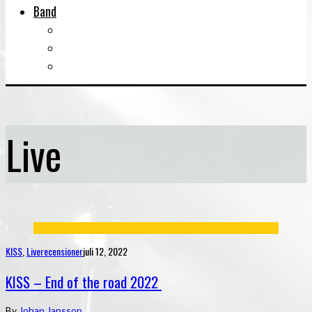
Band
Bandtips
Biografier
KISS
Live
KISS
,
Liverecensioner
juli 12, 2022
KISS – End of the road 2022
By
Johan Jansson