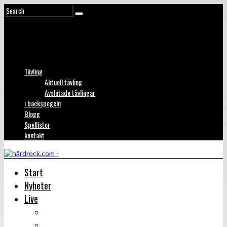
Tävling
Aktuell tävling
Avslutade tävlingar
i backspegeln
Blogg
Spellistor
kontakt
Start
Nyheter
Live
Liverecensioner
Konsertfoto