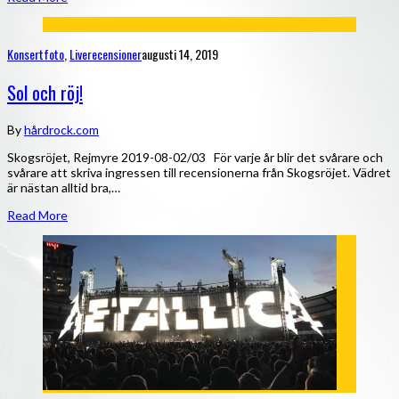
Konsertfoto
,
Liverecensioner
augusti 14, 2019
Sol och röj!
By
hårdrock.com
Skogsröjet, Rejmyre 2019-08-02/03 För varje år blir det svårare och
svårare att skriva ingressen till recensionerna från Skogsröjet. Vädret
är nästan alltid bra,…
Read More