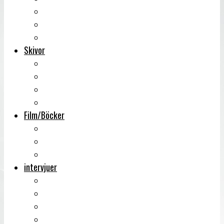
Backstage
Videoreportage
Sweden Rock Festival
Skivor
Månadens album
Skivsläpp
CD-recensioner
Vinyl
Film/Böcker
DVD-recensioner
DVD-släpp
Musikböcker
intervjuer
Intervju
Intervju (ljud)
Videointervju
Fem snabba