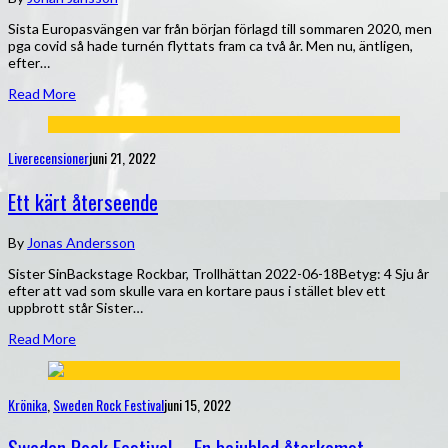
Sista Europasvängen var från början förlagd till sommaren 2020, men
pga covid så hade turnén flyttats fram ca två år. Men nu, äntligen,
efter…
Read More
Liverecensioner
juni 21, 2022
Ett kärt återseende
By
Jonas Andersson
Sister SinBackstage Rockbar, Trollhättan 2022-06-18Betyg: 4 Sju år
efter att vad som skulle vara en kortare paus i stället blev ett
uppbrott står Sister…
Read More
Krönika
,
Sweden Rock Festival
juni 15, 2022
Sweden Rock Festival – En bejublad återkomst