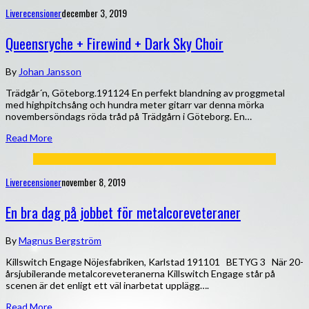
Liverecensioner
december 3, 2019
Queensryche + Firewind + Dark Sky Choir
By
Johan Jansson
Trädgår´n, Göteborg.191124 En perfekt blandning av proggmetal
med highpitchsång och hundra meter gitarr var denna mörka
novembersöndags röda tråd på Trädgårn i Göteborg. En…
Read More
Liverecensioner
november 8, 2019
En bra dag på jobbet för metalcoreveteraner
By
Magnus Bergström
Killswitch Engage Nöjesfabriken, Karlstad 191101 BETYG 3 När 20-
årsjubilerande metalcoreveteranerna Killswitch Engage står på
scenen är det enligt ett väl inarbetat upplägg….
Read More