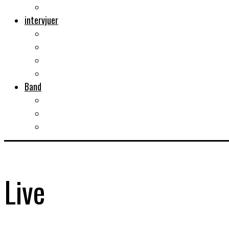
Musikböcker
intervjuer
Intervju
Intervju (ljud)
Videointervju
Fem snabba
Band
Bandtips
Biografier
KISS
Live