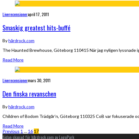
Liverecensioner
april 17, 2011
Smaskig greatest hits-buffé
By
hårdrock.com
The Haunted Brewhouse, Göteborg 110415 När jag nyligen lyssnade ig
Read More
Liverecensioner
mars 30, 2011
Den finska revanschen
By
hårdrock.com
Children of Bodom Trädgår’n, Göteborg 110325 CoB var fokuserade och u
Read More
Previous
1
…
16
17
Sidan skapad för
hårdrock.com
av
LogoPark