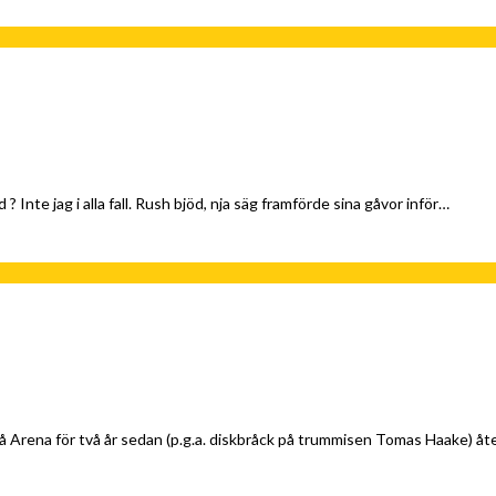
te jag i alla fall. Rush bjöd, nja säg framförde sina gåvor inför…
å Arena för två år sedan (p.g.a. diskbråck på trummisen Tomas Haake) å