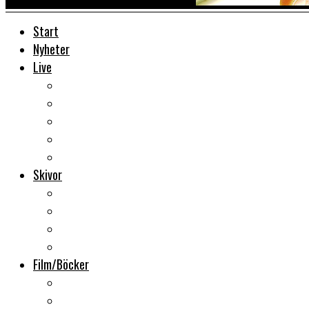
Start
Nyheter
Live
Liverecensioner
Konsertfoto
Backstage
Videoreportage
Sweden Rock Festival
Skivor
Månadens album
Skivsläpp
CD-recensioner
Vinyl
Film/Böcker
DVD-recensioner
DVD-släpp