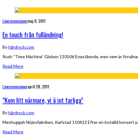
Liverecensioner
maj 9, 2011
En touch från fulländning!
By
hårdrock.com
Rush “Time Machine” Globen 110506 Enastående, men vem är förvånad ? In
Read More
Liverecensioner
april 28, 2011
”Kom litt närmare, vi ä int farliga”
By
hårdrock.com
Meshuggah Nöjesfabriken, Karlstad 110422 Efter en inställd konsert p
Read More