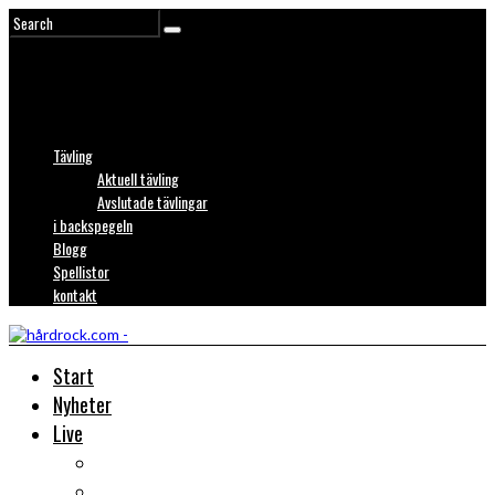
Tävling
Aktuell tävling
Avslutade tävlingar
i backspegeln
Blogg
Spellistor
kontakt
Start
Nyheter
Live
Liverecensioner
Konsertfoto