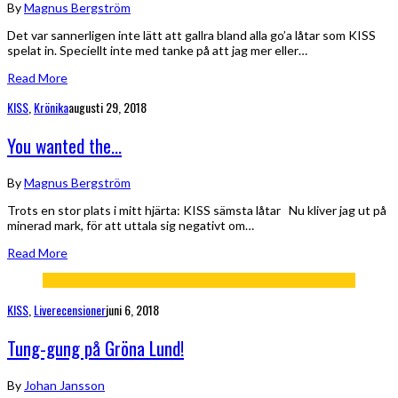
By
Magnus Bergström
Det var sannerligen inte lätt att gallra bland alla go’a låtar som KISS
spelat in. Speciellt inte med tanke på att jag mer eller…
Read More
KISS
,
Krönika
augusti 29, 2018
You wanted the…
By
Magnus Bergström
Trots en stor plats i mitt hjärta: KISS sämsta låtar Nu kliver jag ut på
minerad mark, för att uttala sig negativt om…
Read More
KISS
,
Liverecensioner
juni 6, 2018
Tung-gung på Gröna Lund!
By
Johan Jansson