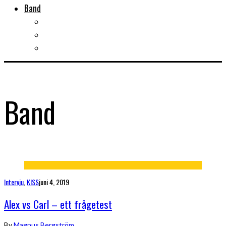
Band
Bandtips
Biografier
KISS
Band
Intervju
,
KISS
juni 4, 2019
Alex vs Carl – ett frågetest
By
Magnus Bergström