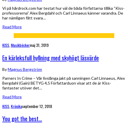
Vi på hårdrock.com har testat hur väl de båda författarna tillika “Kiss-
professorerna” Alex Bergdahl och Carl Linnaeus känner varandra. De
har nämligen fått svara…
Read More
KISS
,
Musikböcker
maj 31, 2019
En kärleksfull hyllning med skyhögt läsvärde
By
Magnus Bergström
Parners In Crime – Vår livslånga jakt på sanningen Carl Linnaeus, Alex
Bergdahl (Gain) BETYG 4,5 Författarduon visar att de är Kiss-
fantaster utöver det…
Read More
KISS
,
Krönika
september 12, 2018
You got the best…