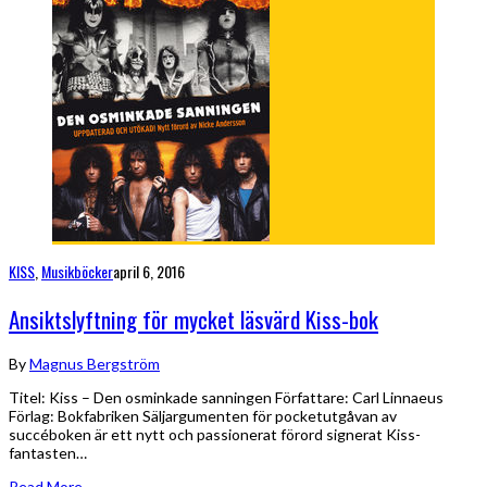
KISS
,
Musikböcker
april 6, 2016
Ansiktslyftning för mycket läsvärd Kiss-bok
By
Magnus Bergström
Titel: Kiss – Den osminkade sanningen Författare: Carl Linnaeus
Förlag: Bokfabriken Säljargumenten för pocketutgåvan av
succéboken är ett nytt och passionerat förord signerat Kiss-
fantasten…
Read More