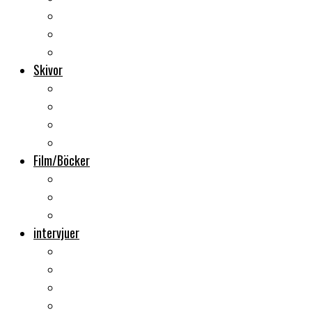
Backstage
Videoreportage
Sweden Rock Festival
Skivor
Månadens album
Skivsläpp
CD-recensioner
Vinyl
Film/Böcker
DVD-recensioner
DVD-släpp
Musikböcker
intervjuer
Intervju
Intervju (ljud)
Videointervju
Fem snabba