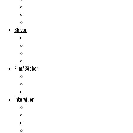
Backstage
Videoreportage
Sweden Rock Festival
Skivor
Månadens album
Skivsläpp
CD-recensioner
Vinyl
Film/Böcker
DVD-recensioner
DVD-släpp
Musikböcker
intervjuer
Intervju
Intervju (ljud)
Videointervju
Fem snabba