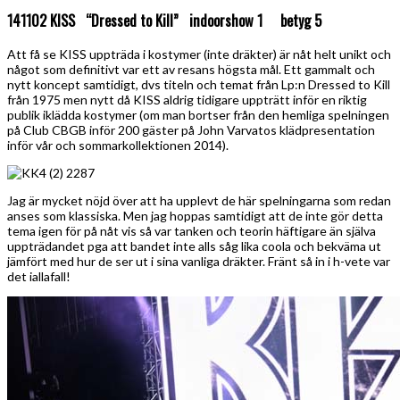
141102 KISS “Dressed to Kill” indoorshow 1 betyg 5
Att få se KISS uppträda i kostymer (inte dräkter) är nåt helt unikt och
något som definitivt var ett av resans högsta mål. Ett gammalt och
nytt koncept samtidigt, dvs titeln och temat från Lp:n Dressed to Kill
från 1975 men nytt då KISS aldrig tidigare uppträtt inför en riktig
publik iklädda kostymer (om man bortser från den hemliga spelningen
på Club CBGB inför 200 gäster på John Varvatos klädpresentation
inför vår och sommarkollektionen 2014).
Jag är mycket nöjd över att ha upplevt de här spelningarna som redan
anses som klassiska. Men jag hoppas samtidigt att de inte gör detta
tema igen för på nåt vis så var tanken och teorin häftigare än själva
uppträdandet pga att bandet inte alls såg lika coola och bekväma ut
jämfört med hur de ser ut i sina vanliga dräkter. Fränt så in i h-vete var
det iallafall!