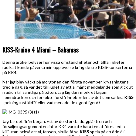
KISS-Kruise 4 Miami – Bahamas
Denna artikel belyser hur vissa omständigheter och tillfälligheter
radikalt kunde påverka min upplevelse kring de tre KISS-konserterna
på KK4.
När jag blev väckt på morgonen den första november, kryssningens
tredje dag, så var det till ljudet av ett allmänt meddelande som gick ut
i radion till samtliga på båten. Jag låg där i mörkret lagom
sömndrucken och försökte förstå innebörden av det som sades.
KISS
spelning inställd?? eller vad menade de egentligen??
Jag tar det ifrån början. Ett av de största dragplåstren och
försäljningsargumenten inför KK4 var inte bara temat “dressed to
kill” utan också att vi, fansen, skulle få se
KISS
spela på en öde ö i