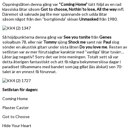
Öppningslåten denna gång var
“Coming Home”
tätt följd av en rad
klassiska låtar såsom
Got to choose, Nothin´to lose, All the way
mfl.
Däremot så saknade jag lite mer spännande och udda låtar
såsom något från den “bortglömda” skivan
Unmasked
från 1980.
Så höjdpunkterna denna gång var
See you tonite
från
Genes
soloalbum 78, eller när
Tommy
sjöng
Shock me
samt när
Paul
slog
sönder en akustisk gitarr under sista låten
Do you love me
. Resten av
setlistan var av mer förutsägbar karaktär med “vanliga” låtar tyvärr…
Låter jag negativ? Sorry det var inte meningen. Totalt sett så var
detta återigen fantastiskt och att få några bekymmerslösa dagar i
paradiset tillsammans med bandet som jag gillat (läs älskat) sen 70-
talet är en ynnest få förunnat.
Setlistan för dagen:
Coming Home
Plaster Caster
Got to Choose
Hide Your Heart