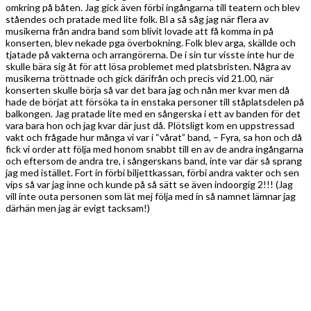
omkring på båten. Jag gick även förbi ingångarna till teatern och blev
ståendes och pratade med lite folk. Bl a så såg jag när flera av
musikerna från andra band som blivit lovade att få komma in på
konserten, blev nekade pga överbokning. Folk blev arga, skällde och
tjatade på vakterna och arrangörerna. De i sin tur visste inte hur de
skulle bära sig åt för att lösa problemet med platsbristen. Några av
musikerna tröttnade och gick därifrån och precis vid 21.00, när
konserten skulle börja så var det bara jag och nån mer kvar men då
hade de börjat att försöka ta in enstaka personer till ståplatsdelen på
balkongen. Jag pratade lite med en sångerska i ett av banden för det
vara bara hon och jag kvar där just då. Plötsligt kom en uppstressad
vakt och frågade hur många vi var i “vårat” band, – Fyra, sa hon och då
fick vi order att följa med honom snabbt till en av de andra ingångarna
och eftersom de andra tre, i sångerskans band, inte var där så sprang
jag med istället. Fort in förbi biljettkassan, förbi andra vakter och sen
vips så var jag inne och kunde på så sätt se även indoorgig 2!!! (Jag
vill inte outa personen som lät mej följa med in så namnet lämnar jag
därhän men jag är evigt tacksam!)