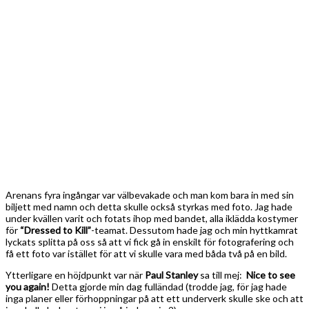
Arenans fyra ingångar var välbevakade och man kom bara in med sin
biljett med namn och detta skulle också styrkas med foto. Jag hade
under kvällen varit och fotats ihop med bandet, alla iklädda kostymer
för
“Dressed to Kill”
-teamat. Dessutom hade jag och min hyttkamrat
lyckats splitta på oss så att vi fick gå in enskilt för fotografering och
få ett foto var istället för att vi skulle vara med båda två på en bild.
Ytterligare en höjdpunkt var när
Paul Stanley
sa till mej:
Nice
to
see
you again!
Detta gjorde min dag fulländad (trodde jag, för jag hade
inga planer eller förhoppningar på att ett underverk skulle ske och att