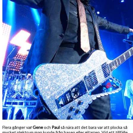
Flera gånger va
r Gene
och
Paul
så nära att det bara var att plocka så
mycket plektrum man kunde från basen eller gitarren. Vid ett tillfälle