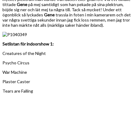
tittade
Gene
på mej samtidigt som han pekade på sina plektrum,
böjde sig ner och lät mej ta några till. Tack så mycket! Under ett
ögonblick så lyckades
Gene
trassla in foten i min kamerarem och det
var några svettiga sekunder innan jag fick loss remmen, men jag tror
inte han märkte nåt alls (märkliga saker händer ibland).
Setlistan för indoorshow 1:
Creatures of the Night
Psycho Circus
War Machine
Plaster Caster
Tears are Falling