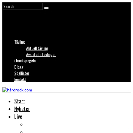
Tävling
Aktuell tävling
Avslutade tävlingar
i backspegeln
Blogg
Spellistor
kontakt
Start
Nyheter
Live
Liverecensioner
Konsertfoto