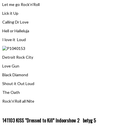
Let me go Rock’n’Roll
Lick it Up
Calling Dr Love
Hell or Halleluja
I love it Loud
Detroit Rock City
Love Gun
Black Diamond
Shout it Out Loud
The Oath
Rock’n’Roll all Nite
141103 KISS “Dressed to Kill” Indoorshow 2 betyg 5