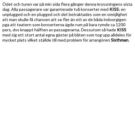
Ödet och turen var på min sida flera gånger denna kryssningens sista
dag. Alla passagerare var garanterade två konserter med
KISS
; en
unplugged och en plugged och det betraktades som en omöjlighet
att man skulle få chansen att se fler än ett av de båda indoorgigen
pga att teatern som konserterna ägde rum på bara rymde ca 1200
pers, dvs knappt hälften av passagerarna. Dessutom så hade
KISS
med sig ett stort antal egna gäster på båten som tog upp alldeles för
mycket plats vilket ställde till med problem för arrangören
Sixthman
.