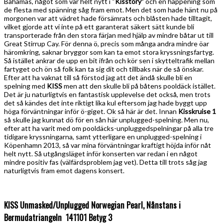
Bahamas, något som var helt nytt i “
Kisstory”
och en happening som
de flesta med spänning såg fram emot. Men det som hade hänt nu på
morgonen var att vädret hade försämrats och blåsten hade tilltagit,
vilket gjorde att vi inte på ett garanterat säkert sätt kunde bli
transporterade från den stora färjan med hjälp av mindre båtar ut till
Great Stirrup Cay. För denna ö, precis som många andra mindre öar
häromkring, saknar bryggor som kan ta emot stora kryssningsfartyg.
Så istället ankrar de upp en bit ifrån och kör sen i skytteltrafik mellan
fartyget och ön så folk kan ta sig dit och tillbaks när de så önskar.
Efter att ha vaknat till så förstod jag att det ändå skulle bli en
spelning med
KISS
men att den skulle bli på båtens pooldäck istället.
Det är ju naturligtvis en fantastisk upplevelse det också, men trots
det så kändes det inte riktigt lika kul eftersom jag hade byggt upp
höga förväntningar inför ö-giget. Ok så här är det. Innan
Kisskruise 1
så skulle jag kunnat dö för en sån här unplugged-spelning. Men nu,
efter att ha varit med om pooldäcks-unpluggedspelningar på alla tre
tidigare kryssningarna, samt ytterligare en unplugged-spelning i
Köpenhamn 2013, så var mina förväntningar kraftigt höjda inför nåt
helt nytt. Så utgångsläget inför konserten var redan i en något
mindre positiv fas (välfärdsproblem jag vet). Detta till trots såg jag
naturligtvis fram emot dagens konsert.
KISS Unmasked/Unplugged Norwegian Pearl, Nånstans i
Bermudatriangeln 141101 Betyg 3