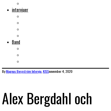
Musikböcker
intervjuer
Intervju
Intervju (ljud)
Videointervju
Fem snabba
Band
Bandtips
Biografier
KISS
By
Magnus Bergström
Intervju
,
KISS
november 4, 2020
Alex Bergdahl och