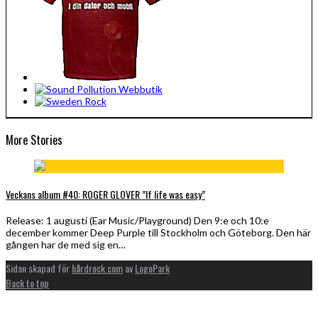
More Stories
Veckans album #40: ROGER GLOVER ”If life was easy”
Release: 1 augusti (Ear Music/Playground) Den 9:e och 10:e
december kommer Deep Purple till Stockholm och Göteborg. Den här
gången har de med sig en…
Sidan skapad för
hårdrock.com
av
LogoPark
Back to top