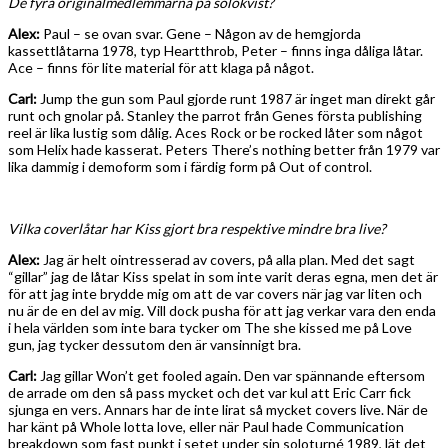
De fyra originalmedlemmarna på solokvist?
Alex:
Paul – se ovan svar. Gene – Någon av de hemgjorda
kassettlåtarna 1978, typ Heartthrob, Peter – finns inga dåliga låtar.
Ace – finns för lite material för att klaga på något.
Carl:
Jump the gun som Paul gjorde runt 1987 är inget man direkt går
runt och gnolar på. Stanley the parrot från Genes första publishing
reel är lika lustig som dålig. Aces Rock or be rocked låter som något
som Helix hade kasserat. Peters There’s nothing better från 1979 var
lika dammig i demoform som i färdig form på Out of control.
Vilka coverlåtar har Kiss gjort bra respektive mindre bra live?
Alex:
Jag är helt ointresserad av covers, på alla plan. Med det sagt
“gillar” jag de låtar Kiss spelat in som inte varit deras egna, men det är
för att jag inte brydde mig om att de var covers när jag var liten och
nu är de en del av mig. Vill dock pusha för att jag verkar vara den enda
i hela världen som inte bara tycker om The she kissed me på Love
gun, jag tycker dessutom den är vansinnigt bra.
Carl:
Jag gillar Won’t get fooled again. Den var spännande eftersom
de arrade om den så pass mycket och det var kul att Eric Carr fick
sjunga en vers. Annars har de inte lirat så mycket covers live. När de
har känt på Whole lotta love, eller när Paul hade Communication
breakdown som fast punkt i setet under sin soloturné 1989, lät det