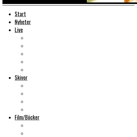
Start
Nyheter
Live
Liverecensioner
Konsertfoto
Backstage
Videoreportage
Sweden Rock Festival
Skivor
Månadens album
Skivsläpp
CD-recensioner
Vinyl
Film/Böcker
DVD-recensioner
DVD-släpp