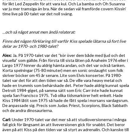
för likt Led Zeppelin för att vara kul. Och La bamba och Oh Susanna
var ju mer tramsiga än bra. När de sedan väl framförde covern Kissin’
time live på 00-talet var det noll sväng.
…och så något annat men ändå relaterat:
Finns det någon förklaring till varför Kiss spelade låtarna så fort live
delar av 1970- och 1980-talet?
Alex:
Ja. På 1970-talet var det “kör över dem både med ljud och det
visuella” som gällde. Från första till sista låten på Anaheim 1976 eller i
Largo 1977 hinner du aldrig hämta andan, och det var också tanken.
Korta spelningar (75-80 minuter) men en sonic onslaught som folk
skriver böcker om 45 år senare. Lite som Elvis konserter. På 1980-
talet var det för att den tiden var så. De ville vara heavy metal och
hade en trummis som behärskade det. Peter hade aldrig kunnat spela
Detroit 1984-giget, på samma sätt som Eric Carr inte hade kunnat
spela San Francisco 1975. Två olika tidsmarkörer helt enkelt. Hade
Kiss 1984 låtit som 1975 så hade de fått spela i morsans vardagsrum.
De anpassade sig. Precis som Judas Priest, Scorpions, Black Sabbath
och de andra dinosaurierna.
Carl:
Under 1970-talet var det mer så att studioversionerna i många
fall gick för långsamt än att liveversionen gick för snabbt. Det beror
även på att Kiss på den tiden var så styrt av adrenalin. Och kanske till