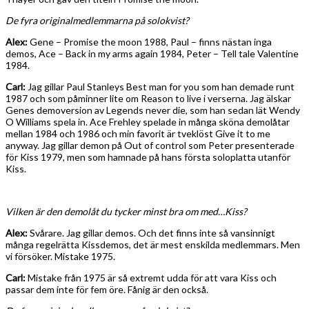
De fyra originalmedlemmarna på solokvist?
Alex:
Gene – Promise the moon 1988, Paul – finns nästan inga
demos, Ace – Back in my arms again 1984, Peter – Tell tale Valentine
1984.
Carl:
Jag gillar Paul Stanleys Best man for you som han demade runt
1987 och som påminner lite om Reason to live i verserna. Jag älskar
Genes demoversion av Legends never die, som han sedan lät Wendy
O Williams spela in. Ace Frehley spelade in många sköna demolåtar
mellan 1984 och 1986 och min favorit är tveklöst Give it to me
anyway. Jag gillar demon på Out of control som Peter presenterade
för Kiss 1979, men som hamnade på hans första soloplatta utanför
Kiss.
Vilken är den demolåt du tycker minst bra om med…
Kiss?
Alex:
Svårare. Jag gillar demos. Och det finns inte så vansinnigt
många regelrätta Kissdemos, det är mest enskilda medlemmars. Men
vi försöker. Mistake 1975.
Carl:
Mistake från 1975 är så extremt udda för att vara Kiss och
passar dem inte för fem öre. Fånig är den också.