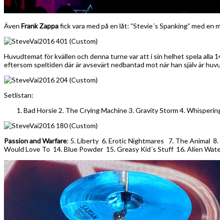
Även
Frank Zappa
fick vara med på en låt: ”Stevie´s Spanking” med en
Huvudtemat för kvällen och denna turne var att i sin helhet spela alla
eftersom speltiden där är avsevärt nedbantad mot när han själv är huvu
Setlistan:
Bad Horsie 2. The Crying Machine 3. Gravity Storm 4. Whisperin
Passion and Warfare
: 5. Liberty 6. Erotic Nightmares 7. The Animal 8
Would Love To 14. Blue Powder 15. Greasy Kid´s Stuff 16. Alien Wate