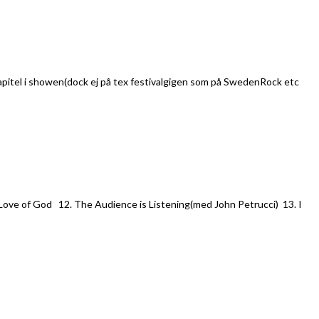
 kapitel i showen(dock ej på tex festivalgigen som på SwedenRock etc
e Love of God 12. The Audience is Listening(med John Petrucci) 13. I