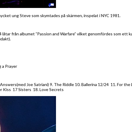
 mycket ung Steve som skymtades på skärmen, inspelat i NYC 1981.
 14 låtar från albumet ”Passion and Warfare” vilket genomfördes som ett
dakt).
g a Prayer
. Answers(med Joe Satriani) 9. The Riddle 10. Ballerina 12/24 11. For th
r Kiss 17 Sisters 18. Love Secrets