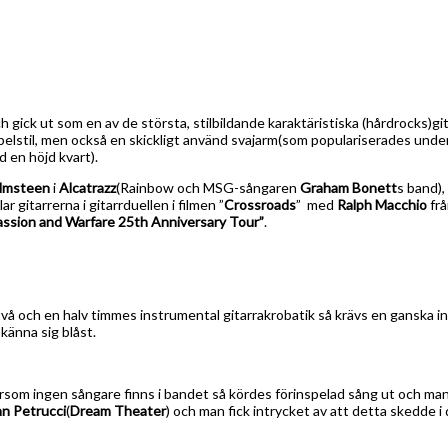
h gick ut som en av de största, stilbildande karaktäristiska (hårdrocks)
 spelstil, men också en skickligt använd svajarm(som populariserades unde
 en höjd kvart).
lmsteen
i
Alcatrazz
(Rainbow och MSG-sångaren
Graham Bonett
s band),
r gitarrerna i gitarrduellen i filmen ”
Crossroads
” med
Ralph Macchio
frå
assion and
Warfare 25th Anniversary Tour”
.
ed två och en halv timmes instrumental gitarrakrobatik så krävs en ganska
känna sig blåst.
ersom ingen sångare finns i bandet så kördes förinspelad sång ut och m
n Petrucci
(
Dream Theater
) och man fick intrycket av att detta skedde