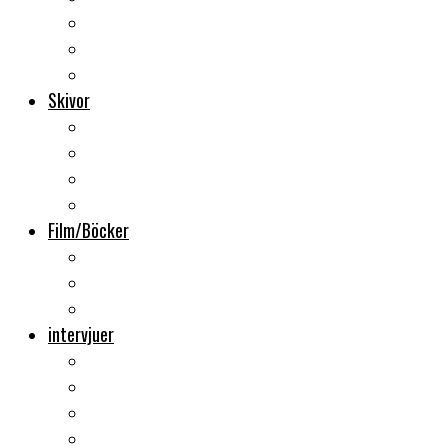
Backstage
Videoreportage
Sweden Rock Festival
Skivor
Månadens album
Skivsläpp
CD-recensioner
Vinyl
Film/Böcker
DVD-recensioner
DVD-släpp
Musikböcker
intervjuer
Intervju
Intervju (ljud)
Videointervju
Fem snabba