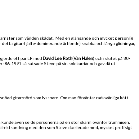
gitarrister som världen skådat. Med en glänsande och mycket personlig
r detta gitarrhjälte-dominerande årtionde) snabba och långa glidningar,
 gjorde ett par LP med
David Lee Roth
(
Van Halen
) och i slutet på 80-
n -86. 1991 så satsade Steve på sin solokarriär och gav då ut
 insnöad gitarrnörd som lyssnare. Om man förväntar radiovänliga kött-
an kunde även se de personerna på en stor skärm ovanför trummisen.
 i direktsändning med den som Steve duellerade med, mycket proffsigt