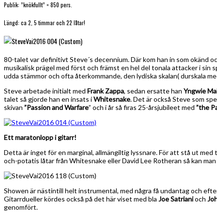
Publik: ”knökfullt” = 850 pers.
Längd: ca 2, 5 timmar och 22 låtar!
80-talet var definitivt Steve´s decennium. Där kom han in som okänd oc
musikalisk prägel med först och främst en hel del tonala attacker i sin
udda stämmor och ofta återkommande, den lydiska skalan( durskala med
Steve arbetade initialt med
Frank Zappa
, sedan ersatte han
Yngwie Ma
talet så gjorde han en insats i
Whitesnake
. Det är också Steve som spela
skivan
”Passion and Warfare
” och i år så firas 25-årsjubileet med
”the P
Ett maratonlopp i gitarr!
Detta är inget för en marginal, allmängiltig lyssnare. För att stå ut m
och-potatis låtar från Whitesnake eller David Lee Rotheran så kan man 
Showen är nästintill helt instrumental, med några få undantag och eft
Gitarrdueller kördes också på det här viset med bla
Joe Satriani
och
Joh
genomfört.