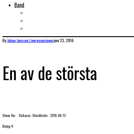
Band
Bandtips
Biografier
KISS
By
Johan Jansson
Liverecensioner
juni 23, 2016
En av de största
Steve Vai Debaser, Stockholm 2016-06-13
Betyg 4