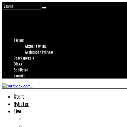
Tävling
Aktuell tävling
Avslutade tävlingar
i backspegeln
Blogg
Spellistor
kontakt
Start
Nyheter
Live
Liverecensioner
Konsertfoto