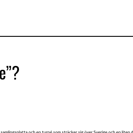
e”?
 samlingsplatta och en turné som sträcker sig över Sverige och en liten de