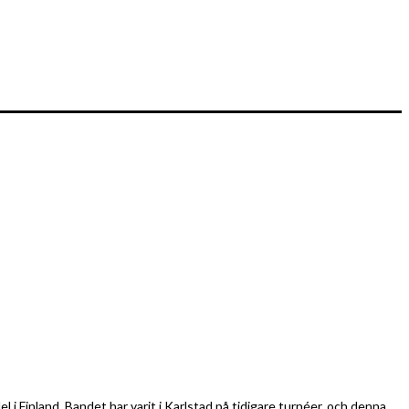
l i Finland. Bandet har varit i Karlstad på tidigare turnéer, och denna