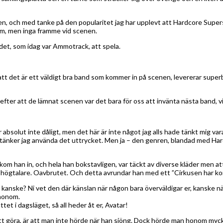
ällen, och med tanke på den popularitet jag har upplevt att Hardcore Super
tom, men inga framme vid scenen.
ndet, som idag var Ammotrack, att spela.
tt det är ett väldigt bra band som kommer in på scenen, levererar superb
 efter att de lämnat scenen var det bara för oss att invänta nästa band, v
 absolut inte dåligt, men det här är inte något jag alls hade tänkt mig 
 tänker jag använda det uttrycket. Men ja – den genren, blandad med Hard
 kom han in, och hela han bokstavligen, var täckt av diverse kläder men at
n högtalare. Oavbrutet. Och detta avrundar han med ett ”Cirkusen har kom
 kanske? Ni vet den där känslan när någon bara överväldigar er, kanske n
 honom.
et i dagsläget, så all heder åt er, Avatar!
tt göra, är att man inte hörde när han sjöng. Dock hörde man honom mycket v