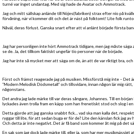
turné var inget undantag. Med sig hade de Avatar och Ammotrack.
Jag och mitt sällskap anlände till Nöjes(fabriken) strax efter nio på kv
förvåning, när vi kommer dit och det är näst på folktomt! Lite folk run
Nåväl, deras förlust. Ganska snart efter att vi anlänt började första ba
Jag har personligen inte hört Ammotrack tidigare, men jag måste säga a
se de. Ja, det tillkom faktiskt ungefär tio personer när de började.
Jag har inte så mycket mer att säga om de, än att de var riktigt bra, och
Först och främst reagerade jag på musiken. Missförstå mig inte – Det är
”Modern Melodisk Dödsmetall” och tillsvidare, innan någon lär mig rätt,
någonstans.
Det andra jag lade märke till var deras sångare, Johannes. Till en början
lyckades även trolla fram en käpp som han frenetiskt stod och slog i e
Detta gjorde att jag ganska snabbt fick… vad ska man kalla det, respekt
ryggar till lite, för att sedan buga er för de? Lite den känslan fick jag av
Och detta är inte negativt. Det är få band som kommer åt mig på det sätt
En sak som jag dock lade märke till, eller ja, som har mer musikmässigt a