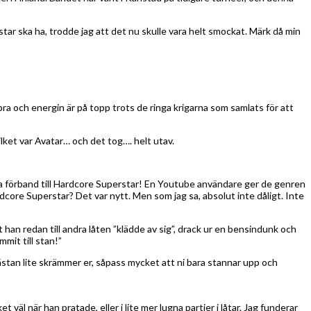
star ska ha, trodde jag att det nu skulle vara helt smockat. Märk då min
ra och energin är på topp trots de ringa krigarna som samlats för att
ilket var Avatar… och det tog…. helt utav.
vara förband till Hardcore Superstar! En Youtube användare ger de genren
core Superstar? Det var nytt. Men som jag sa, absolut inte dåligt. Inte
t han redan till andra låten ”klädde av sig”, drack ur en bensindunk och
mit till stan!”
ästan lite skrämmer er, såpass mycket att ni bara stannar upp och
äl när han pratade, eller i lite mer lugna partier i låtar. Jag funderar