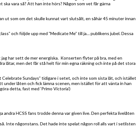
et ska vara så? Att han inte hörs? Någon som vet får gärna
tan ut som om det skulle kunnat vart slutsålt, en såhär 45 minuter innan
ss” och följde upp med ”Medicate Me” till ja… publikens jubel. Dessa
att jag har sett de mer energiska. Konserten flyter på bra, med en
dra låtar, men det får stå helt för min egna räkning och inte på det stora
Celebrate Sundays” tidigare i setet, och inte som sista låt, och istället
 under låten och fick lämna scenen, men istället för att vänta in han
göra detta, fast med ‘Primo Victoria’)
nga andra HCSS fans trodde denna var given live. Den perfekta livelåten
så. Inte någonstans. Det hade inte spelat någon roll alls vart i setlisten