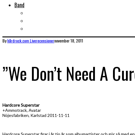
Band
Bandtips
Biografier
KISS
By
hårdrock.com
Liverecensioner
november 18, 2011
”We Don’t Need A Cur
Hardcore Superstar
+Ammotrack, Avatar
Nöjesfabriken, Karlstad 2011-11-11
Hardcore Superstar firar i år tio år som albumartister och gör så med en