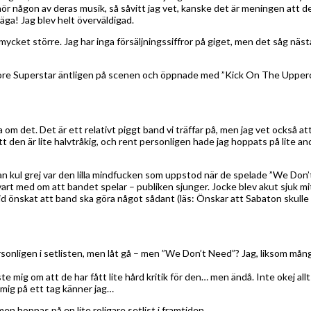
ör någon av deras musik, så såvitt jag vet, kanske det är meningen att d
ga! Jag blev helt överväldigad.
mycket större. Jag har inga försäljningssiffror på giget, men det såg näs
ore Superstar äntligen på scenen och öppnade med ”Kick On The Uppercla
a om det. Det är ett relativt piggt band vi träffar på, men jag vet också 
tt den är lite halvtråkig, och rent personligen hade jag hoppats på lite an
nan kul grej var den lilla mindfucken som uppstod när de spelade ”We Don’t 
t med om att bandet spelar – publiken sjunger. Jocke blev akut sjuk mitt
tid önskat att band ska göra något sådant (läs: Önskar att Sabaton skulle 
ersonligen i setlisten, men låt gå – men ”We Don’t Need”? Jag, liksom må
e mig om att de har fått lite hård kritik för den… men ändå. Inte okej allt
 mig på ett tag känner jag…
en hoppas på en lite roligare setlist i framtiden.