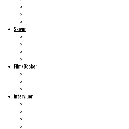
Backstage
Videoreportage
Sweden Rock Festival
Skivor
Månadens album
Skivsläpp
CD-recensioner
Vinyl
Film/Böcker
DVD-recensioner
DVD-släpp
Musikböcker
intervjuer
Intervju
Intervju (ljud)
Videointervju
Fem snabba