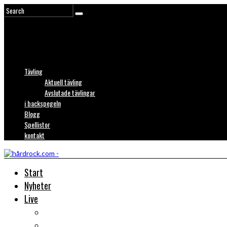
Tävling
Aktuell tävling
Avslutade tävlingar
i backspegeln
Blogg
Spellistor
kontakt
Start
Nyheter
Live
Liverecensioner
Konsertfoto