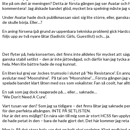
lite på om det är meningen? Detta är första gången jag ser Avatar och h
kommentera! Jag älskade bandet glöd, mycket bra spelning måste jag sä
Under Avatar hade dock publikmassan växt sig lite större, eller, ganska 
de skulle börja. Eller…?
En aning försena (på grund av uppenbara tekniska problem) gick Hardc
följs upp av två nyare låtar (Sadistic Girls, Guestlist) och… ja.
Det flyter på, hela konserten, det finns inte alldeles för mycket att säg
ganska stabil setlist – den är inte jättevågad, och därför kan jag tycka a
hela. Men lite bättre hade de nog kunnat.
En liten kul grej var Jockes trumsolo i slutet på ”No Resistance”. En an
avslutar med ”Moonshine”. På tal om ”Moonshine”… Första gången jag var
spelade bandet klart låten med oss som vokalister. Fan så coolt, har all
En sak som jag dock reagerade på…. eller… saknade…
”We Don’t Need A Cure”.
Vart tusan var den? Som jag sa tidigare – det finns låtar jag saknade p
för den perfekta allsången. INTE PÅ SETLISTEN.
Hur är det ens möjligt? En nära vän till mig som är stort HCSS fan upplyst
de hade petat in den – bara de hade gjort det. Det här kommer jag reta
Men ja. På det stora hela, var det en helt okej spelning. Klart godkänd, m