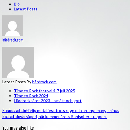
Bio
Latest Posts
hårdrock.com
Latest Posts By
hårdrock.com
Time to Rock festival 4-7 juli 2025
Time to Rock 2024
Hårdrocksåret 2023 – smått och gott
Previous article
Härlig metalfest trots regn och arrangemangsminus
Next article
Varsågod, här kommer årets Sonisphere-rapport
You may also like