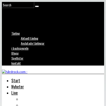
Tävling
Aktuell tävling
Avslutade tävlingar
i backspegeln
Blogg
Spellistor
kontakt
Start
Nyheter
Live
Liverecensioner
Konsertfoto