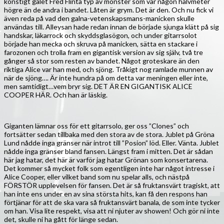
konstigt galet Fred Flinta typ av monster som var någon halvmeter
högre än de andra i bandet. Låten är grym. Det är den. Och nu fick vi
även reda på vad den galna-vetenskapsmans-manicken skulle
användas till. Alleysan hade redan innan de började sjunga klätt på sig
handskar, läkarrock och skyddsglasögon, och under gitarrsolot
började han mecka och skruva på manicken, sätta en stackare i
farozonen och trolla fram en gigantisk version av sig själv, två tre
gånger så stor som resten av bandet. Något groteskare än den
riktiga Alice var han med, och sjöng. Tråkigt nog ramlade munnen av
när de sjöng…. Är inte hundra på om detta var meningen eller inte,
men samtidigt…vem bryr sig. DET ÄR EN GIGANTISK ALICE
COOPER HÄR. Och han är läskig.
Giganten lämnar oss för ett gitarrsolo, ger oss ”Clones” och
fortsätter sedan tillbaka med den stora av de stora. Jublet på Gröna
Lund nådde inga gränser när introt till ”Posion” löd. Eller. Vänta. Jublet
nådde inga gränser bland fansen. Längst fram i mitten. Det är sådan
här jag hatar, det här är varför jag hatar Grönan som konsertarena.
Det kommer så mycket folk som egentligen inte har något intresse i
Alice Cooper, eller vilket band som nu spelar alls, och nästpå
FÖRSTÖR upplevelsen för fansen. Det är så fruktansvärt tragiskt, att
han inte ens under en av sina största hits, kan få den respons han
förtjänar för att de ska vara så fruktansvärt banala, de som inte tycker
om han. Visa lite respekt, visa att ni njuter av showen! Och gör ni inte
det, skulle ni ha gått för länge sedan.