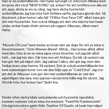
Han är så underhållande. Han hade sprungit ut, men kom tillbaka med
en jacka det stod ”NEW SONG” på, enbart för att notifiera oss alla om
att, japp, detta är en ny sång. Jag fann detta hysteriskt
underhållande, jag kan inte helt förklara varför, jag bara gjorde det. Så
klockrent. Låten heter i alla fall ”I’ll Bite Your Face Off” vilket bara gör
det mer hysteriskt. Kan också tillägga att den vita skjorta han hade
under jackan hade titeln skriven på ryggen. Alleysan, vilken man!
Haha.
”Muscle Of Love” hann betas av innan det var dags för ett av mina tr
favoritmoment. ”Only Women Bleed”. Alltså… Han lyckas alltid, alltid
med den. Den är en av mina egna stora favoriter, och jag blir alltid
helt… när jag hör den. Går inte ens att förklara. De blir så vackert när
han gör det på något sätt. Jag saknar Calico, det gör jag, men den
funkar även utan henne. Så vackert. Det är också underhållande hur
hela stämningen byter ton när den följs upp av ”Cold Ethyl”. Jag tror
att det är Alleysan som gör det mer underhållande än vad det
egentligen ska vara, men jag kan nästan inte hålla mig för skratt. Jag
förstår inte, hur lyckas han? Sjukt bra.
Direkt efter detta både omtumlande och hysterisk ögonblick,
kommer nummer två av mina tre moment. ”Feed My Frankenstein”.
Om jag inte minns galet ifrån Teather Of Death, så hade han något