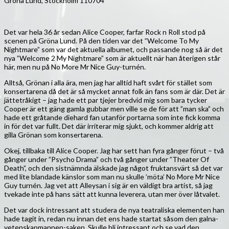
Gröna Lund, Stockholm 110704
Det var hela 36 år sedan Alice Cooper, farfar Rock n Roll stod på
scenen på Gröna Lund. På den tiden var det ”Welcome To My
Nightmare” som var det aktuella albumet, och passande nog så är det
nya ”Welcome 2 My Nightmare” som är aktuellt när han återigen står
här, men nu på No More Mr Nice Guy-turnén.
Alltså, Grönan i alla ära, men jag har alltid haft svårt för stället som
konsertarena då det är så mycket annat folk än fans som är där. Det är
jättetråkigt – jag hade ett par tjejer bredvid mig som bara tycker
Cooper är ett gäng gamla gubbar men ville se de för att ”man ska” och
hade ett gråtande diehard fan utanför portarna som inte fick komma
in för det var fullt. Det där irriterar mig sjukt, och kommer aldrig att
gilla Grönan som konsertarena.
Okej, tillbaka till Alice Cooper. Jag har sett han fyra gånger förut – två
gånger under ”Psycho Drama” och två gånger under ”Theater Of
Death”, och den sistnämnda älskade jag något fruktansvärt så det var
med lite blandade känslor som man nu skulle ’möta’ No More Mr Nice
Guy turnén. Jag vet att Alleysan i sig är en väldigt bra artist, så jag
tvekade inte på hans sätt att kunna leverera, utan mer över låtvalet.
Det var dock intressant att studera de nya teatraliska elementen han
hade tagit in, redan nu innan det ens hade startat såsom den galna-
vetenskapmannen-saken. Skulle bli intressant och se vad den