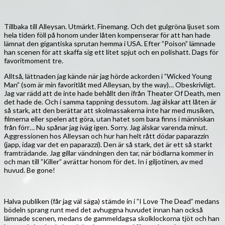
Tillbaka till Alleysan. Utmärkt. Finemang. Och det gulgröna ljuset som
hela tiden föll på honom under låten kompenserar för att han hade
lämnat den gigantiska sprutan hemma i USA. Efter ”Poison” lämnade
han scenen för att skaffa sig ett litet spjut och en polishatt. Dags för
favoritmoment tre.
Alltså, lättnaden jag kände när jag hörde ackorden i ”Wicked Young
Man” (som är min favoritlåt med Alleysan, by the way)… Obeskrivligt.
Jag var rädd att de inte hade behållt den ifrån Theater Of Death, men
det hade de. Och i samma tappning dessutom. Jag älskar att låten är
så stark, att den berättar att skolmassakerna inte har med musiken,
filmerna eller spelen att göra, utan hatet som bara finns i människan
från förr… Nu spånar jag iväg igen. Sorry. Jag älskar varenda minut.
Aggressionen hos Alleysan och hur han helt rått dödar paparazzin
(japp, idag var det en paparazzi). Den är så stark, det är ett så starkt
framträdande. Jag gillar vändningen den tar, när bödlarna kommer in
och man till ”Killer” avrättar honom för det. In i giljotinen, av med
huvud. Be gone!
Halva publiken (får jag väl säga) stämde in i ”I Love The Dead” medans
bödeln sprang runt med det avhuggna huvudet innan han också
lämnade scenen, medans de gammeldagsa skolklockorna tjöt och han