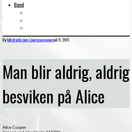
Band
Bandtips
Biografier
KISS
By
hårdrock.com
Liverecensioner
juli 9, 2011
Man blir aldrig, aldrig
besviken på Alice
Alice Cooper