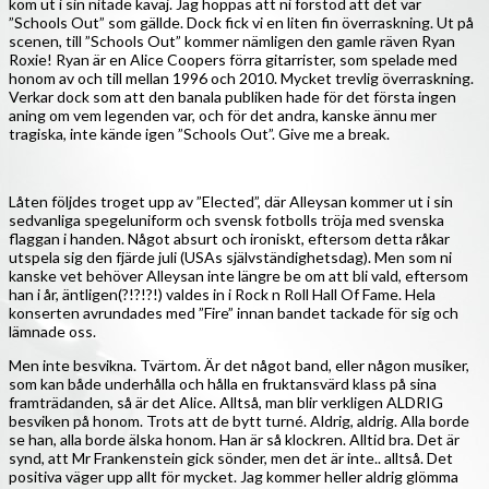
kom ut i sin nitade kavaj. Jag hoppas att ni förstod att det var
”Schools Out” som gällde. Dock fick vi en liten fin överraskning. Ut på
scenen, till ”Schools Out” kommer nämligen den gamle räven Ryan
Roxie! Ryan är en Alice Coopers förra gitarrister, som spelade med
honom av och till mellan 1996 och 2010. Mycket trevlig överraskning.
Verkar dock som att den banala publiken hade för det första ingen
aning om vem legenden var, och för det andra, kanske ännu mer
tragiska, inte kände igen ”Schools Out”. Give me a break.
Låten följdes troget upp av ”Elected”, där Alleysan kommer ut i sin
sedvanliga spegeluniform och svensk fotbolls tröja med svenska
flaggan i handen. Något absurt och ironiskt, eftersom detta råkar
utspela sig den fjärde juli (USAs självständighetsdag). Men som ni
kanske vet behöver Alleysan inte längre be om att bli vald, eftersom
han i år, äntligen(?!?!?!) valdes in i Rock n Roll Hall Of Fame. Hela
konserten avrundades med ”Fire” innan bandet tackade för sig och
lämnade oss.
Men inte besvikna. Tvärtom. Är det något band, eller någon musiker,
som kan både underhålla och hålla en fruktansvärd klass på sina
framträdanden, så är det Alice. Alltså, man blir verkligen ALDRIG
besviken på honom. Trots att de bytt turné. Aldrig, aldrig. Alla borde
se han, alla borde älska honom. Han är så klockren. Alltid bra. Det är
synd, att Mr Frankenstein gick sönder, men det är inte.. alltså. Det
positiva väger upp allt för mycket. Jag kommer heller aldrig glömma