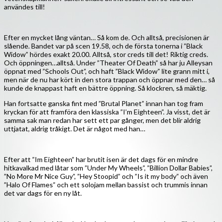
användes till!
Efter en mycket lång väntan… Så kom de. Och alltså, precisionen är
slående. Bandet var på scen 19.58, och de första tonerna i ”Black
Widow” hördes exakt 20.00. Alltså, stor creds till det! Riktig creds.
Och öppningen…alltså. Under ”Theater Of Death” så har ju Alleysan
öppnat med ”Schools Out”, och haft ”Black Widow” lite grann mitt i,
men när de nu har kört in den stora trappan och öppnar med den… så
kunde de knappast haft en bättre öppning. Så klockren, så mäktig.
Han fortsatte ganska fint med ”Brutal Planet” innan han tog fram
kryckan för att framföra den klassiska ”I’m Eighteen”. Ja visst, det är
samma sak man redan har sett ett par gånger, men det blir aldrig
uttjatat, aldrig tråkigt. Det är något med han…
Efter att ”Im Eighteen” har brutit isen är det dags för en mindre
hitkavalkad med låtar som ”Under My Wheels”, ”Billion Dollar Babies”,
”No More Mr Nice Guy”, ”Hey Stoopid” och ”Is it my body” och även
”Halo Of Flames” och ett solojam mellan bassist och trummis innan
det var dags för en ny låt.