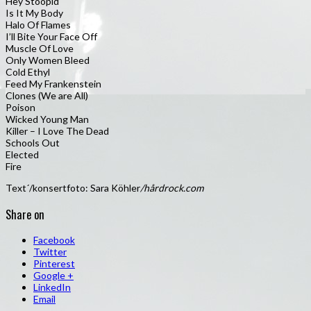
Hey Stoopid
Is It My Body
Halo Of Flames
I’ll Bite Your Face Off
Muscle Of Love
Only Women Bleed
Cold Ethyl
Feed My Frankenstein
Clones (We are All)
Poison
Wicked Young Man
Killer – I Love The Dead
Schools Out
Elected
Fire
Text´/konsertfoto: Sara Köhler
/hårdrock.com
Share on
Facebook
Twitter
Pinterest
Google +
LinkedIn
Email