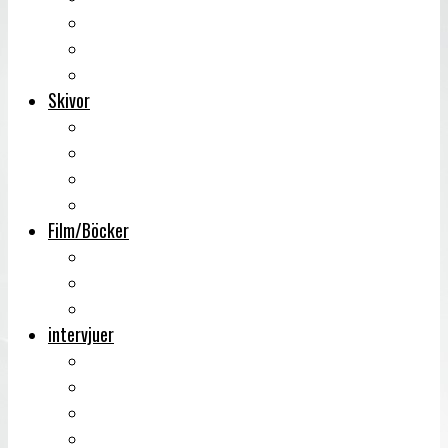
Backstage
Videoreportage
Sweden Rock Festival
Skivor
Månadens album
Skivsläpp
CD-recensioner
Vinyl
Film/Böcker
DVD-recensioner
DVD-släpp
Musikböcker
intervjuer
Intervju
Intervju (ljud)
Videointervju
Fem snabba