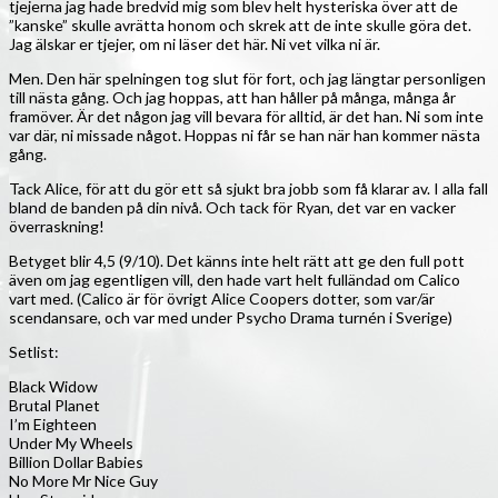
tjejerna jag hade bredvid mig som blev helt hysteriska över att de
”kanske” skulle avrätta honom och skrek att de inte skulle göra det.
Jag älskar er tjejer, om ni läser det här. Ni vet vilka ni är.
Men. Den här spelningen tog slut för fort, och jag längtar personligen
till nästa gång. Och jag hoppas, att han håller på många, många år
framöver. Är det någon jag vill bevara för alltid, är det han. Ni som inte
var där, ni missade något. Hoppas ni får se han när han kommer nästa
gång.
Tack Alice, för att du gör ett så sjukt bra jobb som få klarar av. I alla fall
bland de banden på din nivå. Och tack för Ryan, det var en vacker
överraskning!
Betyget blir 4,5 (9/10). Det känns inte helt rätt att ge den full pott
även om jag egentligen vill, den hade vart helt fulländad om Calico
vart med. (Calico är för övrigt Alice Coopers dotter, som var/är
scendansare, och var med under Psycho Drama turnén i Sverige)
Setlist:
Black Widow
Brutal Planet
I’m Eighteen
Under My Wheels
Billion Dollar Babies
No More Mr Nice Guy