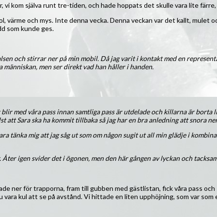
, vi kom själva runt tre-tiden, och hade hoppats det skulle vara lite färr
r sol, värme och mys. Inte denna vecka. Denna veckan var det kallt, mulet 
ydd som kunde ges.
lsen och stirrar ner på min mobil. Då jag varit i kontakt med en representan
a människan, men ser direkt vad han håller i handen.
t blir med våra pass innan samtliga pass är utdelade och killarna är borta l
elst att Sara ska ha kommit tillbaka så jag har en bra anledning att snora ner 
ara tänka mig att jag såg ut som om någon sugit ut all min glädje i kombinat
ar. Åter igen svider det i ögonen, men den här gången av lyckan och tacksa
ade ner för trapporna, fram till gubben med gästlistan, fick våra pass och
ju vara kul att se på avstånd. Vi hittade en liten upphöjning, som var som e