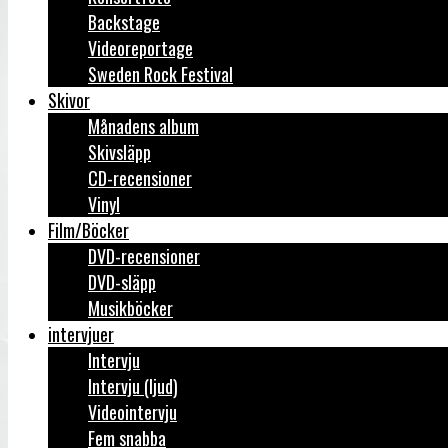
Backstage
Videoreportage
Sweden Rock Festival
Skivor
Månadens album
Skivsläpp
CD-recensioner
Vinyl
Film/Böcker
DVD-recensioner
DVD-släpp
Musikböcker
intervjuer
Intervju
Intervju (ljud)
Videointervju
Fem snabba