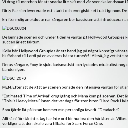
Vi drog till merchen för att snacka lite skit med vår svenska landsman i D
Dirty Passion levererade ett starkt och energiskt sett rakt igenom. De 
En liten rolig anekdot är när sångaren ber bassisten att introducera näst
De lämnade scenen och under tiden vi väntar på Hollywood Groupies kom
succén är ett faktum.
Kolla här. Hollywood Groupies är ett band jag på något konstigt vänste
bli förband till Lordi på en av deras bästa turneér?! Alltså, jag vet inte 
Deras sångare, Foxy är sjukt karismatiskt och lyckades mirakulöst nog dr
banden igen.
MEN. Efter att de gått av scenen började den intensiva väntan för stjär
”Estimated Time of Arrival” drog igång och Mana kom på scenen. Det ä
”This is Heavy Metal” innan det var dags för stor-hiten ”Hard Rock Halle
Som fjärde låt på listan kommer min personliga favorit. ”Deadache”.
Alltså ni förstår inte. Jag har inte ord för hur bra den här låten är. Vil
verkligen att den skulle vara tillbaka för Scare Force One.