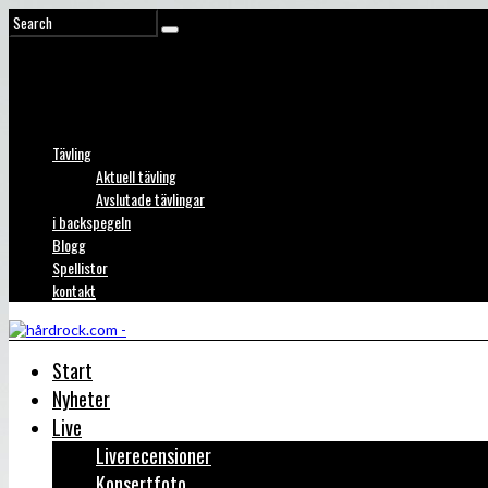
Tävling
Aktuell tävling
Avslutade tävlingar
i backspegeln
Blogg
Spellistor
kontakt
Start
Nyheter
Live
Liverecensioner
Konsertfoto