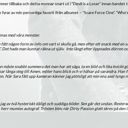
er tillbaka och detta mynnar snart ut i ”Devil is a Loser” innan bandet t
yrar av min personliga favorit ifrån albumet – ”Scare Force One”. ”Who’s
enas med våra monster.
inte fått någon form av info om vart vi skulle gå, men efter ett snack med 
. Det hade man kunnat räkna ut själv. Inte långt efter öppnades dörren och
an måste snabbt summera det man har att säga, ta en bild och lika kvickt gör
r ett par långa steg till Amen, möter hans blick och vi hälsar på varandra.
d Amen. När Sara fått upp kameran känner jag plötsligt att min ena axel tyn
g av två hysteriskt dåligt och suddiga bilder. Sen går det undan. Resterand
r mumies autograf. Trösten blev när Dirty Passion glatt skrev på den is