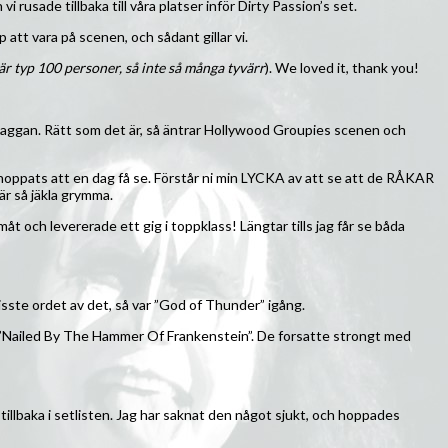
 rusade tillbaka till våra platser inför Dirty Passion’s set.
att vara på scenen, och sådant gillar vi.
 är typ 100 personer, så inte så många tyvärr
). We loved it, thank you!
laggan. Rätt som det är, så äntrar Hollywood Groupies scenen och
 hoppats att en dag få se. Förstår ni min LYCKA av att se att de RÅKAR
 är så jäkla grymma.
t och levererade ett gig i toppklass! Längtar tills jag får se båda
isste ordet av det, så var ”God of Thunder” igång.
 ”Nailed By The Hammer Of Frankenstein”. De forsatte strongt med
är tillbaka i setlisten. Jag har saknat den något sjukt, och hoppades