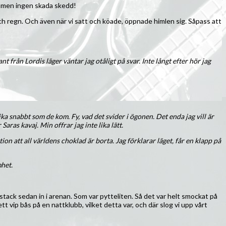
e, men ingen skada skedd!
och regn. Och även när vi satt och köade, öppnade himlen sig. Såpass att
t från Lordis läger väntar jag otåligt på svar. Inte långt efter hör jag
ika snabbt som de kom. Fy, vad det svider i ögonen. Det enda jag vill är
Saras kavaj. Min offrar jag inte lika lätt.
ion att all världens choklad är borta. Jag förklarar läget, får en klapp på
mhet.
 stack sedan in i arenan. Som var pytteliten. Så det var helt smockat på
tt vip bås på en nattklubb, vilket detta var, och där slog vi upp vårt