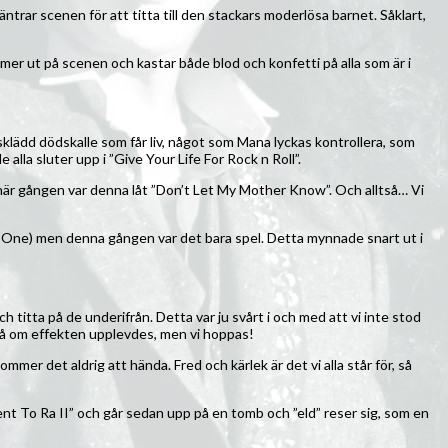
äntrar scenen för att titta till den stackars moderlösa barnet. Såklart,
mer ut på scenen och kastar både blod och konfetti på alla som är i
klädd dödskalle som får liv, något som Mana lyckas kontrollera, som
lla sluter upp i ”Give Your Life For Rock n Roll”.
Den här gången var denna låt ”Don’t Let My Mother Know”. Och alltså… Vi
rce One) men denna gången var det bara spel. Detta mynnade snart ut i
ch titta på de underifrån. Detta var ju svårt i och med att vi inte stod
 på om effekten upplevdes, men vi hoppas!
mer det aldrig att hända. Fred och kärlek är det vi alla står för, så
ent To Ra II” och går sedan upp på en tomb och ”eld” reser sig, som en