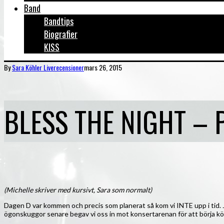
Band
Bandtips
Biografier
KISS
By
Sara Köhler
Liverecensioner
mars 26, 2015
BLESS THE NIGHT – På
(Michelle skriver med kursivt, Sara som normalt)
Dagen D var kommen och precis som planerat så kom vi INTE upp i tid. J
ögonskuggor senare begav vi oss in mot konsertarenan för att börja kö