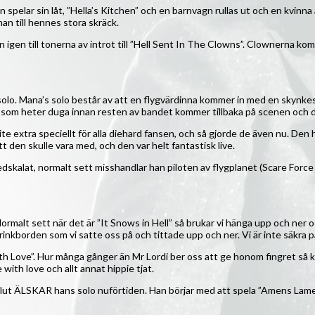
n spelar sin låt, ”Hella’s Kitchen” och en barnvagn rullas ut och en kvinna 
an till hennes stora skräck.
igen till tonerna av introt till ”Hell Sent In The Clowns”. Clownerna kom
solo. Mana’s solo består av att en flygvärdinna kommer in med en skynkes
 som heter duga innan resten av bandet kommer tillbaka på scenen och de a
r lite extra speciellt för alla diehard fansen, och så gjorde de även nu. 
tt den skulle vara med, och den var helt fantastisk live.
t nedskalat, normalt sett misshandlar han piloten av flygplanet (Scare Fo
Normalt sett när det är ”It Snows in Hell” så brukar vi hänga upp och ner o
drinkborden som vi satte oss på och tittade upp och ner. Vi är inte säkra
th Love”. Hur många gånger än Mr Lordi ber oss att ge honom fingret så kom
te with love och allt annat hippie tjat.
absolut ÄLSKAR hans solo nuförtiden. Han börjar med att spela ”Amens Lam