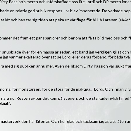
irty Passion’s merch och införskaffade oss lite Lordi och DP merch innan vi
hade en relativ god publik respons – vi blev imponerade. De verkade pepp 
a låt och han tar sig tiden att peka ut vår flaga för ALLA i arenan (
vilket
mer det fram ett par spanjorer och ber om att få ta bild med oss och f
r snubblade över för en massa år sedan, ett band jag verkligen gillat och
om jag var mer exalterad över att se Lordi eller deras förband, för båda två
a med sig publiken ännu mer. Även de, liksom Dirty Passion var sjukt framå
norna, för monstarsen, för de stora för de mäktiga… Lordi. Och innan vi v
r nära nu. Resten av bandet kom på scenen, och de startade rivhårt med
lujah”.
ket mästerverk den här låten är. Och hur glad och tacksam jag är, att låten 