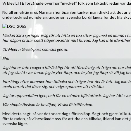
Vi blev LITE förvånade över hur ”mycket” folk som faktiskt redan var där
Nu till en viktig grej. När man hör Spanien tänker man direkt att det ä
undertecknad gömde sig under sin svenska Lordiflagga för det lilla sk
Medan Sara springer iväg för att hitta en toa sitter jag med en klump i ha
hur någon pratar snett höger ovanför mitt huvud. Jag kan inte identifier
10 Meet n Greet-pass som ska ges ut.
Shit.
Jag hinner inte reagera tillräckligt för att förmå mig att fråga om hur de
att jag ska få svar innan jag bryter ihop, och bryter jag ihop så vill jag h
Inte långt efter kommer hon tillbaka och frågar hur det är fatt. Jag kan b
axeln om att det löser sig, och några pommes att tröstäta.
Jag tar upp mobilen igen, och får en mindre hjärtattack. Jag har fått sv
Vår simpla önskan är beviljad; Vi ska få träffa dem.
Med detta sagt, så var det snart dags för insläpp. Sagt och gjort. Vi kut
första raden, så vi bestämde oss för att dra oss tillbaka, ibland kan det 
svenska läger.