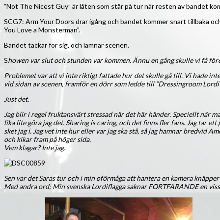
”Not The Nicest Guy” är låten som står på tur när resten av bandet komm
SCG7: Arm Your Doors drar igång och bandet kommer snart tillbaka och f
You Love a Monsterman”.
Bandet tackar för sig, och lämnar scenen.
S
howen var slut och stunden var kommen. Ännu en gång skulle vi få för
Problemet var att vi inte riktigt fattade hur det skulle gå till. Vi hade 
vid sidan av scenen, framför en dörr som ledde till “Dressingroom Lordi”
Just det.
Jag blir i regel fruktansvärt stressad när det här händer. Speciellt när m
lika lite göra jag det. Sharing is caring, och det finns fler fans. Jag ta
sket jag i. Jag vet inte hur eller var jag ska stå, så jag hamnar bredvi
och kikar fram på höger sida.
Vem klagar? Inte jag.
Sen var det Saras tur och i min oförmåga att hantera en kamera knäpper ja
Med andra ord; Min svenska Lordiflagga saknar FORTFARANDE en viss her