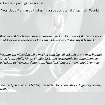
ackar för sig och går av scenen.
 Your Daddy” är näst på listen innan de avslutar alltihop med ”Would
en säkerhetsvakt och även med en medlem ur Lordis crew så skulle vi vänta
 ut klev de, en efter en. Och vem hade turen att stå längst fram i kön?
a plats till nästa fan. Lika mycket som jag vill stå och prata med bandet,
 Han får en kram, Hella får en chokladask, och resterande bandmedlemmar
gs ned något och en arm dyker upp. Hux flux hänger Amen halvt över mig
e med pass får sina bilder, och sedan får vi lov att gå. Ingen signering.
tället.