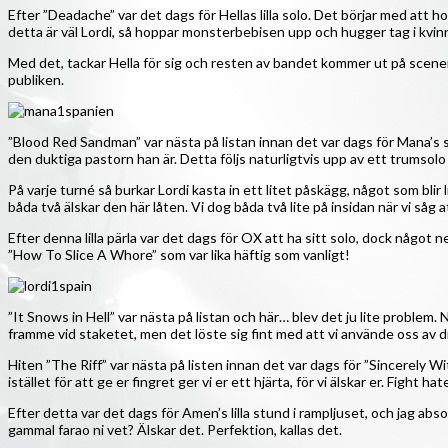
Efter ”Deadache” var det dags för Hellas lilla solo. Det börjar med att ho
detta är väl Lordi, så hoppar monsterbebisen upp och hugger tag i kvinn
Med det, tackar Hella för sig och resten av bandet kommer ut på scenen 
publiken.
”Blood Red Sandman” var nästa på listan innan det var dags för Mana’s 
den duktiga pastorn han är. Detta följs naturligtvis upp av ett trumsolo
På varje turné så burkar Lordi kasta in ett litet påskägg, något som bli
båda två älskar den här låten. Vi dog båda två lite på insidan när vi såg a
Efter denna lilla pärla var det dags för OX att ha sitt solo, dock någo
”How To Slice A Whore” som var lika häftig som vanligt!
”It Snows in Hell” var nästa på listan och här… blev det ju lite problem. 
framme vid staketet, men det löste sig fint med att vi använde oss av 
Hiten ”The Riff” var nästa på listen innan det var dags för ”Sincerely Wi
istället för att ge er fingret ger vi er ett hjärta, för vi älskar er. Fight ha
Efter detta var det dags för Amen’s lilla stund i rampljuset, och jag 
gammal farao ni vet? Älskar det. Perfektion, kallas det.