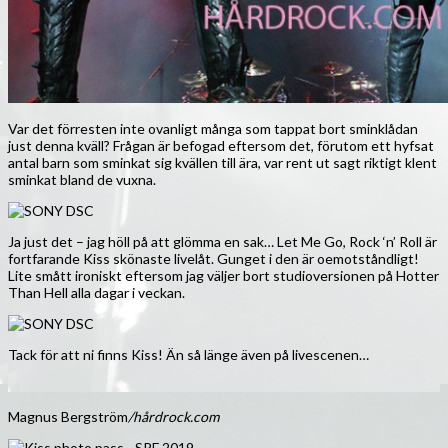
Var det förresten inte ovanligt många som tappat bort sminklådan
just denna kväll? Frågan är befogad eftersom det, förutom ett hyfsat
antal barn som sminkat sig kvällen till ära, var rent ut sagt riktigt klent
sminkat bland de vuxna.
Ja just det – jag höll på att glömma en sak… Let Me Go, Rock ‘n’ Roll är
fortfarande Kiss skönaste livelåt. Gunget i den är oemotståndligt!
Lite smått ironiskt eftersom jag väljer bort studioversionen på Hotter
Than Hell alla dagar i veckan.
Tack för att ni finns Kiss! Än så länge även på livescenen…
Magnus Bergström
/hårdrock.com