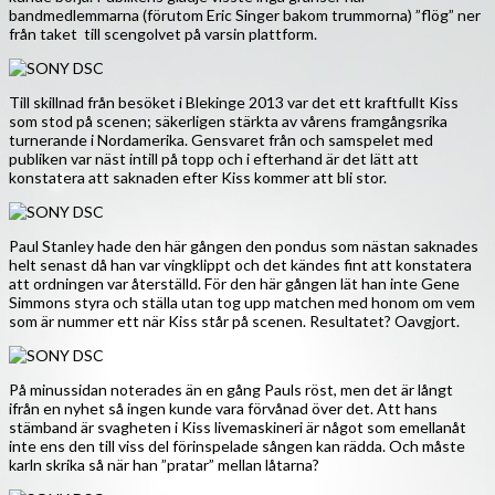
bandmedlemmarna (förutom Eric Singer bakom trummorna) ”flög” ner
från taket till scengolvet på varsin plattform.
Till skillnad från besöket i Blekinge 2013 var det ett kraftfullt Kiss
som stod på scenen; säkerligen stärkta av vårens framgångsrika
turnerande i Nordamerika. Gensvaret från och samspelet med
publiken var näst intill på topp och i efterhand är det lätt att
konstatera att saknaden efter Kiss kommer att bli stor.
Paul Stanley hade den här gången den pondus som nästan saknades
helt senast då han var vingklippt och det kändes fint att konstatera
att ordningen var återställd. För den här gången lät han inte Gene
Simmons styra och ställa utan tog upp matchen med honom om vem
som är nummer ett när Kiss står på scenen. Resultatet? Oavgjort.
På minussidan noterades än en gång Pauls röst, men det är långt
ifrån en nyhet så ingen kunde vara förvånad över det. Att hans
stämband är svagheten i Kiss livemaskineri är något som emellanåt
inte ens den till viss del förinspelade sången kan rädda. Och måste
karln skrika så när han ”pratar” mellan låtarna?