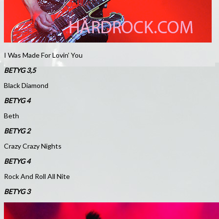
I Was Made For Lovin’ You
BETYG 3,5
Black Diamond
BETYG 4
Beth
BETYG 2
Crazy Crazy Nights
BETYG 4
Rock And Roll All Nite
BETYG 3