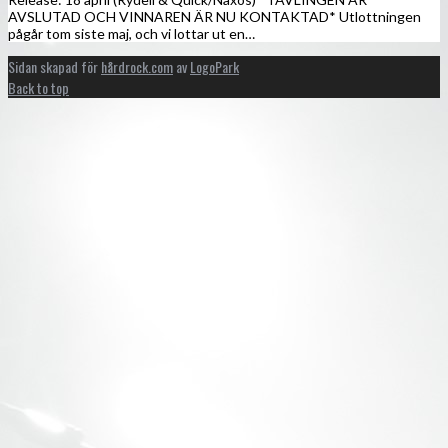
AVSLUTAD OCH VINNAREN ÄR NU KONTAKTAD* Utlottningen
pågår tom siste maj, och vi lottar ut en…
Sidan skapad för
hårdrock.com
av
LogoPark
Back to top