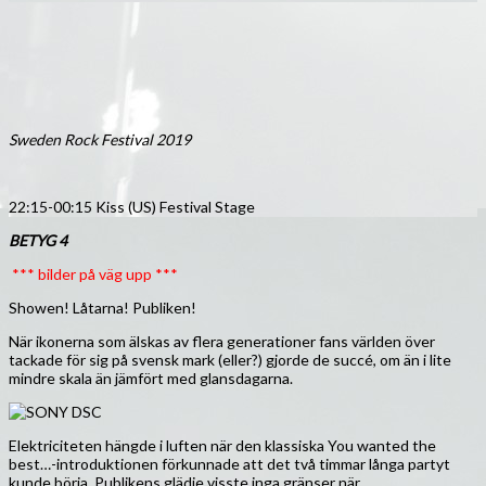
Sweden Rock Festival 2019
22:15-00:15 Kiss (US) Festival Stage
BETYG 4
*** bilder på väg upp ***
Showen! Låtarna! Publiken!
När ikonerna som älskas av flera generationer fans världen över
tackade för sig på svensk mark (eller?) gjorde de succé, om än i lite
mindre skala än jämfört med glansdagarna.
Elektriciteten hängde i luften när den klassiska You wanted the
best…-introduktionen förkunnade att det två timmar långa partyt
kunde börja. Publikens glädje visste inga gränser när