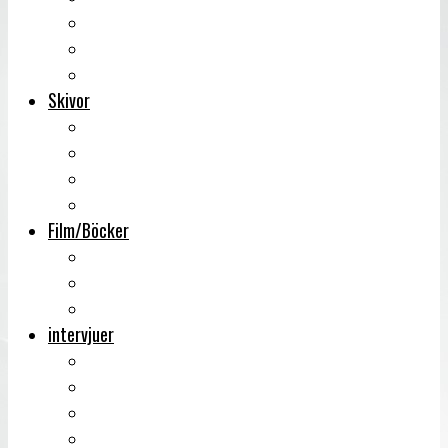
Backstage
Videoreportage
Sweden Rock Festival
Skivor
Månadens album
Skivsläpp
CD-recensioner
Vinyl
Film/Böcker
DVD-recensioner
DVD-släpp
Musikböcker
intervjuer
Intervju
Intervju (ljud)
Videointervju
Fem snabba