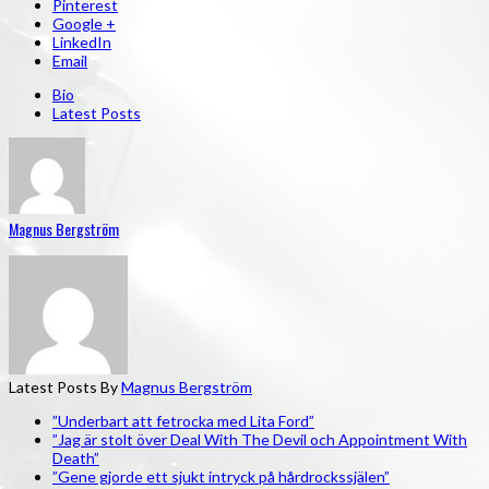
Pinterest
Google +
LinkedIn
Email
Bio
Latest Posts
Magnus Bergström
Latest Posts By
Magnus Bergström
”Underbart att fetrocka med Lita Ford”
”Jag är stolt över Deal With The Devil och Appointment With
Death”
”Gene gjorde ett sjukt intryck på hårdrockssjälen”