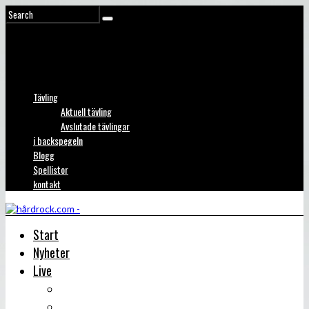
Tävling
Aktuell tävling
Avslutade tävlingar
i backspegeln
Blogg
Spellistor
kontakt
Start
Nyheter
Live
Liverecensioner
Konsertfoto