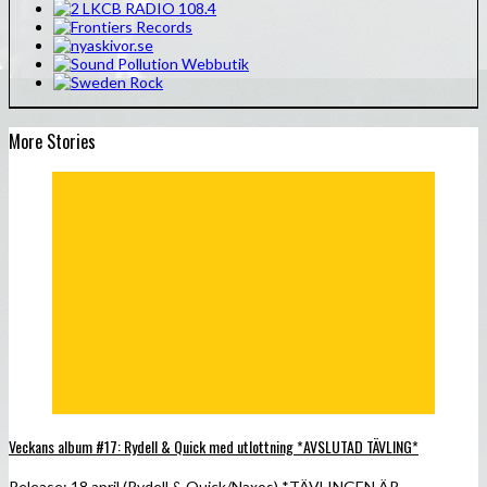
More Stories
Veckans album #17: Rydell & Quick med utlottning *AVSLUTAD TÄVLING*
Release: 18 april (Rydell & Quick/Naxos) *TÄVLINGEN ÄR