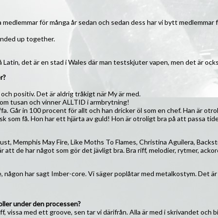
leta medlemmar för många år sedan och sedan dess har vi bytt medlemmar f
 ended up together.
 Latin, det är en stad i Wales där man testskjuter vapen, men det är ock
r?
ch positiv. Det är aldrig tråkigt när My är med.
 som tusan och vinner ALLTID i armbrytning!
. Går in 100 procent för allt och han dricker öl som en chef. Han är otroli
isk som få. Hon har ett hjärta av guld! Hon är otroligt bra på att passa tide
ndust, Memphis May Fire, Like Moths To Flames, Christina Aguilera, Backs
t de har något som gör det jävligt bra. Bra riff, melodier, rytmer, ackordfö
e, någon har sagt Imber-core. Vi säger poplåtar med metalkostym. Det är al
a roller under den processen?
, vissa med ett groove, sen tar vi därifrån. Alla är med i skrivandet och bidr