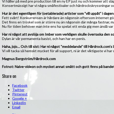
Vi håller på med pre production till en ny EP just nu och kommer att släp
Konsertmässigt har vi några småfestivaler och hårdrockskryssningar och dyl
Hur är det egentligen för (oetablerade) artister som ”vill uppåt” i dage
Fett svårt! Konkurrensen är hårdare än någonsin eftersom internet gör a
Det finns en tröskel som är större nu än någonsin där många fastnar, m
Nu för tiden behöver man inte ens ha spelat ett enda gig men ändå var jä
Har ni något att avslöja om Imber som verkligen skulle överraska den so
Dylan är vår permanenta basist, och han har en penis.
Haha, jojo… Och till sist: Har ni något “meddelande” till Hårdrock.com’s 
Vi vill tacka så hemskt mycket för all support, ni är det viktigaste vi har
Magnus Bergström/Hårdrock.com
Fotnot: Naive-videon och mycket annat smått och gott finns på bande
Share on
Facebook
Twitter
Pinterest
Google +
LinkedIn
Email