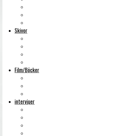
Backstage
Videoreportage
Sweden Rock Festival
Skivor
Månadens album
Skivsläpp
CD-recensioner
Vinyl
Film/Böcker
DVD-recensioner
DVD-släpp
Musikböcker
intervjuer
Intervju
Intervju (ljud)
Videointervju
Fem snabba