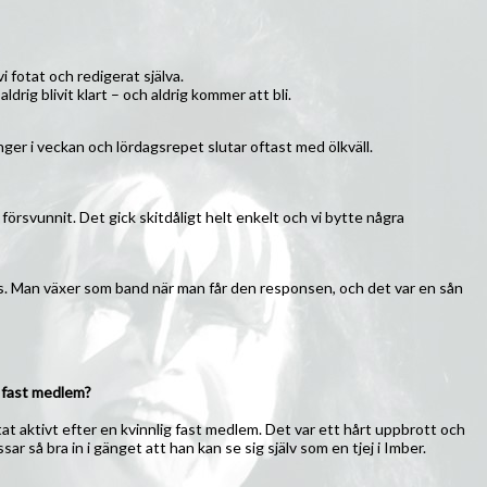
i fotat och redigerat själva.
drig blivit klart – och aldrig kommer att bli.
nger i veckan och lördagsrepet slutar oftast med ölkväll.
försvunnit. Det gick skitdåligt helt enkelt och vi bytte några
ts. Man växer som band när man får den responsen, och det var en sån
m fast medlem?
letat aktivt efter en kvinnlig fast medlem. Det var ett hårt uppbrott och
ar så bra in i gänget att han kan se sig själv som en tjej i Imber.