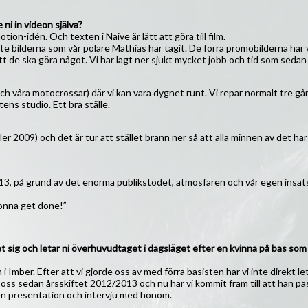
ni in videon själva?
ion-idén. Och texten i Naive är lätt att göra till film.
ste bilderna som vår polare Mathias har tagit. De förra promobilderna har v
t de ska göra något. Vi har lagt ner sjukt mycket jobb och tid som sedan al
och våra motocrossar) där vi kan vara dygnet runt. Vi repar normalt tre gå
ens studio. Ett bra ställe.
r 2009) och det är tur att stället brann ner så att alla minnen av det har 
2013, på grund av det enorma publikstödet, atmosfären och vår egen insa
gonna get done!”
 sig och letar ni överhuvudtaget i dagsläget efter en kvinna på bas so
m i Imber. Efter att vi gjorde oss av med förra basisten har vi inte direkt 
 oss sedan årsskiftet 2012/2013 och nu har vi kommit fram till att han pass
ten presentation och intervju med honom.