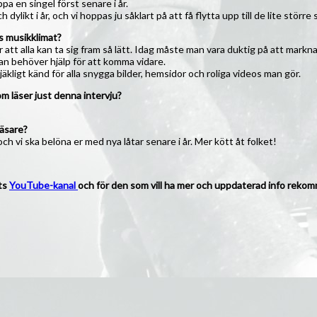
pa en singel först senare i år.
ikt i år, och vi hoppas ju såklart på att få flytta upp till de lite större
ns musikklimat?
tt alla kan ta sig fram så lätt. Idag måste man vara duktig på att marknad
an behöver hjälp för att komma vidare.
kligt känd för alla snygga bilder, hemsidor och roliga videos man gör.
m läser just denna intervju?
läsare?
 och vi ska belöna er med nya låtar senare i år. Mer kött åt folket!
ts
YouTube-kanal
och för den som vill ha mer och uppdaterad info reko