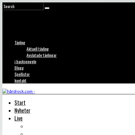
Tävling
Aktuell tävling
Avslutade tävlingar
i backspegeln
Blogg
Spellistor
kontakt
Start
Nyheter
Live
Liverecensioner
Konsertfoto