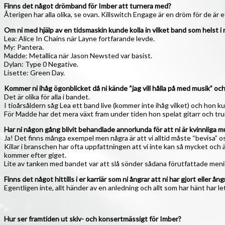
Finns det något drömband för Imber att turnera med?
Återigen har alla olika, se ovan. Killswitch Engage är en dröm för de är et
Om ni med hjälp av en tidsmaskin kunde kolla in vilket band som helst i m
Lea: Alice In Chains när Layne fortfarande levde.
My: Pantera.
Madde: Metallica när Jason Newsted var basist.
Dylan: Type 0 Negative.
Lisette: Green Day.
Kommer ni ihåg ögonblicket då ni kände “jag vill hålla på med musik” och
Det är olika för alla i bandet.
I tioårsåldern såg Lea ett band live (kommer inte ihåg vilket) och hon kun
För Madde har det mera växt fram under tiden hon spelat gitarr och tru
Har ni någon gång blivit behandlade annorlunda för att ni är kvinnliga mus
Ja! Det finns många exempel men några är att vi alltid måste “bevisa” o
Killar i branschen har ofta uppfattningen att vi inte kan så mycket och ä
kommer efter giget.
Lite av tanken med bandet var att slå sönder sådana förutfattade menin
Finns det något hittills i er karriär som ni ångrar att ni har gjort eller ång
Egentligen inte, allt händer av en anledning och allt som har hänt har lett
Hur ser framtiden ut skiv- och konsertmässigt för Imber?