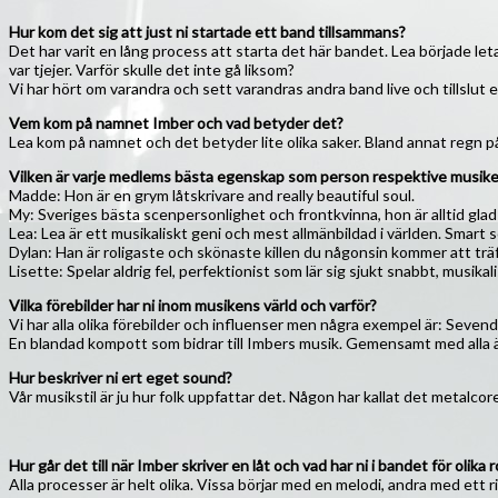
Hur kom det sig att just ni startade ett band tillsammans?
Det har varit en lång process att starta det här bandet. Lea började 
var tjejer. Varför skulle det inte gå liksom?
Vi har hört om varandra och sett varandras andra band live och tillslut
Vem kom på namnet Imber och vad betyder det?
Lea kom på namnet och det betyder lite olika saker. Bland annat regn på
Vilken är varje medlems bästa egenskap som person respektive musike
Madde: Hon är en grym låtskrivare and really beautiful soul.
My: Sveriges bästa scenpersonlighet och frontkvinna, hon är alltid glad o
Lea: Lea är ett musikaliskt geni och mest allmänbildad i världen. Smart
Dylan: Han är roligaste och skönaste killen du någonsin kommer att träffa
Lisette: Spelar aldrig fel, perfektionist som lär sig sjukt snabbt, musikal
Vilka förebilder har ni inom musikens värld och varför?
Vi har alla olika förebilder och influenser men några exempel är: Seve
En blandad kompott som bidrar till Imbers musik. Gemensamt med alla är at
Hur beskriver ni ert eget sound?
Vår musikstil är ju hur folk uppfattar det. Någon har kallat det metalcor
Hur går det till när Imber skriver en låt och vad har ni i bandet för olik
Alla processer är helt olika. Vissa börjar med en melodi, andra med ett riff