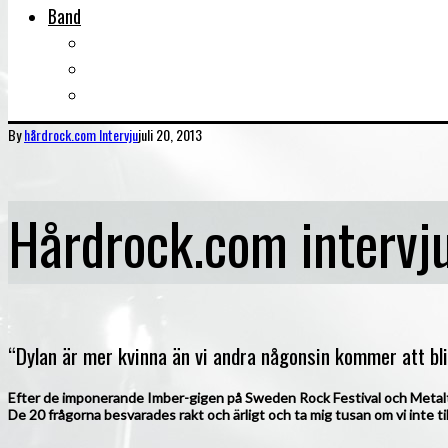
Band
Bandtips
Biografier
KISS
By
hårdrock.com
Intervju
juli 20, 2013
Hårdrock.com intervj
“Dylan är mer kvinna än vi andra någonsin kommer att bli
Efter de imponerande Imber-gigen på Sweden Rock Festival och Metalto
De 20 frågorna besvarades rakt och ärligt och ta mig tusan om vi inte ti