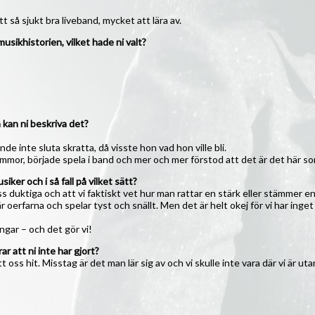
t så sjukt bra liveband, mycket att lära av.
usikhistorien, vilket hade ni valt?
 kan ni beskriva det?
de inte sluta skratta, då visste hon vad hon ville bli.
mmor, började spela i band och mer och mer förstod att det är det här s
iker och i så fall på vilket sätt?
ss duktiga och att vi faktiskt vet hur man rattar en stärk eller stämmer e
r oerfarna och spelar tyst och snällt. Men det är helt okej för vi har ing
gar – och det gör vi!
rar att ni inte har gjort?
 oss hit. Misstag är det man lär sig av och vi skulle inte vara där vi är ut