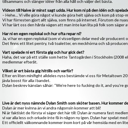
tillsammans och slänger idéer från alla håll och väljer det bästa.
Videon till Naive är minst sagt udda. Hur kom ni på den idén och spelade 
– Hehe… Vi ville göra något vi kunde göra helt själva och kom på stop-mot
Vi har förresten gjort allt själva, som finns på internet. Förutom de nya
Vi har lärt oss den hårda vägen att man inte kan lita på folk som säger at
Har ni en egen replokal och hur ofta repar ni?
Ja, vi har en egen replokal (som vi visserligen delar med vår producent 
Det finns ett litet pentry, två toaletter, en meckhörna och så producent
Vart spelade ni ert första gig och hur gick det?
Haha, det var på ett ställe som hette Tantogården i Stockholm (2008 elle
medlemmar efteråt.
Vilket är ert bästa gig hittills och varför?
Efter en liten minifight alldeles nyss bestämde vi oss för Metaltown 
jävla boost för alla i bandet.
Dylan beskrev känslan såhär: “We’re here to fucking do it, and you’re 
Live är det nyss nämnde Dylan Smith som sköter basen. Hur kommer det
Dylan är mer kvinna än vi andra någonsin kommer att bli!
Ni är faktiskt de första vi säger det här till: Dylan är numera fast medle
vi var alla less och orkade inte få in någon ny igen. Dylan har spelat med
Ett officiellt välkomnande kommer inom kort på vår hemsida med en li