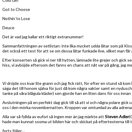
Cold Gin
Got to Choose
Nothin´to Lose
Deuce
Det är vad jag kallar ett riktigt extranummer!
Sammanfattningen av setlistan: inte lika mycket udda låtar som på KissK
det också ett test för att se om dessa låtar funkade live, vilket man f
Efter konserten så gick vi ner till hytten, lämnade lite grejer och gick 
hiss, vi avböjde eftersom det fanns en chans att nåt var på gång, jag me
Vi dröjde oss kvar lite grann och jag fick rätt, för efter en stund så kom
säga det till honom själva för just då kom några vakter samt en nydusc
tanke på våra blågula kläder) sen gjorde han en liten dans för oss innan
Avslutningen på en perfekt dag gick till så att vi och några polare gick 
oss i den mörka novembernatten. Kroppen var omtumlad av alla adrenal
Alla var så fyllda av eufori så ingen mer än jag märkte att
Steven Adler
(
hade man kunnat sooma ut bilden här och skickat på eftertexterna til
forts följer…