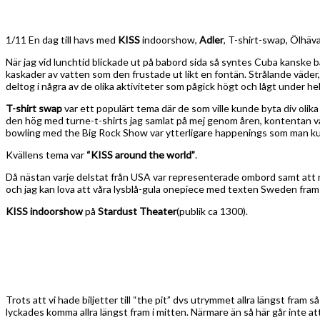
1/11 En dag till havs med
KISS
indoorshow,
Adler
, T-shirt-swap, Ölhäv
När jag vid lunchtid blickade ut på babord sida så syntes Cuba kanske 
kaskader av vatten som den frustade ut likt en fontän. Strålande väder
deltog i några av de olika aktiviteter som pågick högt och lågt under he
T-shirt swap
var ett populärt tema där de som ville kunde byta div olik
den hög med turne-t-shirts jag samlat på mej genom åren, kontentan var 
bowling med the Big Rock Show var ytterligare happenings som man kun
Kvällens tema var
“KISS around the world”
.
Då nästan varje delstat från USA var representerade ombord samt att re
och jag kan lova att våra lysblå-gula onepiece med texten Sweden fram 
KISS indoorshow
på
Stardust Theater
(publik ca 1300).
Trots att vi hade biljetter till “the pit” dvs utrymmet allra längst fram
lyckades komma allra längst fram i mitten. Närmare än så här går inte a