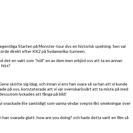
 egentliga Starten på Monster-tour dvs en historisk spelning. Sen var
e körde direkt efter KK2 på Sydamerika-turneen.
å stod det en vakt som “höll” en av dem men erbjöd oss att ta en annan
 hiss?
Gene skötte sig idag, och innan vi ens han svara så sa han att vi kunde
de på oss, konstaterade att vi var svenskar(svårt att ta miste på med
 dessutom lyckades att fånga på bild!
m, vi snackade lite samtidigt som varma vindar svepte likt smekningar över
h han svarade glatt: how are you doing? och hade detta varit en film så