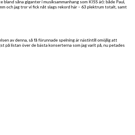
nte bland såna giganter i musiksammanhang som KISS är): både Paul,
 och jag tror vi fick nåt slags rekord här – 63 plektrum totalt, samt
en av denna, så få förunnade spelning är nästintill omöjlig att
t på listan över de bästa konserterna som jag varit på, nu petades