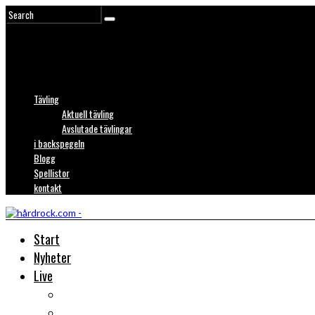
Tävling
Aktuell tävling
Avslutade tävlingar
i backspegeln
Blogg
Spellistor
kontakt
Start
Nyheter
Live
Liverecensioner
Konsertfoto