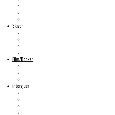
Backstage
Videoreportage
Sweden Rock Festival
Skivor
Månadens album
Skivsläpp
CD-recensioner
Vinyl
Film/Böcker
DVD-recensioner
DVD-släpp
Musikböcker
intervjuer
Intervju
Intervju (ljud)
Videointervju
Fem snabba