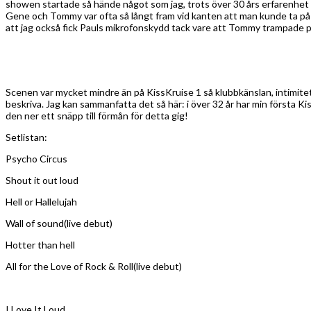
showen startade så hände något som jag, trots över 30 års erfarenhet 
Gene och Tommy var ofta så långt fram vid kanten att man kunde ta på de
att jag också fick Pauls mikrofonskydd tack vare att Tommy trampade på 
Scenen var mycket mindre än på KissKruise 1 så klubbkänslan, intimitet
beskriva. Jag kan sammanfatta det så här: i över 32 år har min första
den ner ett snäpp till förmån för detta gig!
Setlistan:
Psycho Circus
Shout it out loud
Hell or Hallelujah
Wall of sound(live debut)
Hotter than hell
All for the Love of Rock & Roll(live debut)
I Love It Loud