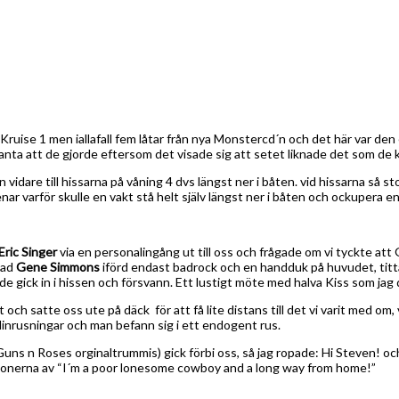
ruise 1 men iallafall fem låtar från nya Monstercd´n och det här var den
år anta att de gjorde eftersom det visade sig att setet liknade det som d
sen vidare till hissarna på våning 4 dvs längst ner i båten. vid hissarna s
nar varför skulle en vakt stå helt själv längst ner i båten och ockupera en
Eric Singer
via en personalingång ut till oss och frågade om vi tyckte att 
had
Gene Simmons
iförd endast badrock och en handduk på huvudet, titta
 de gick in i hissen och försvann. Ett lustigt möte med halva Kiss som jag
ut och satte oss ute på däck för att få lite distans till det vi varit med o
inrusningar och man befann sig i ett endogent rus.
Guns n Roses orginaltrummis) gick förbi oss, så jag ropade: Hi Steven! oc
l tonerna av “I´m a poor lonesome cowboy and a long way from home!”