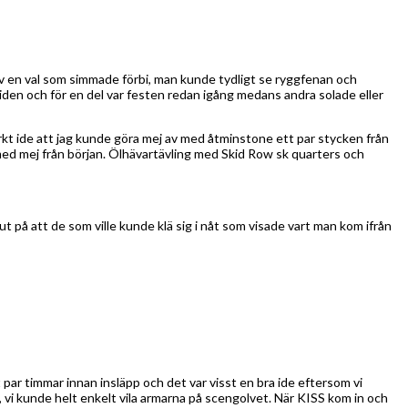
 av en val som simmade förbi, man kunde tydligt se ryggfenan och
iden och för en del var festen redan igång medans andra solade eller
rkt ide att jag kunde göra mej av med åtminstone ett par stycken från
 med mej från början. Ölhävartävling med Skid Row sk quarters och
 på att de som ville kunde klä sig i nåt som visade vart man kom ifrån
t par timmar innan insläpp och det var visst en bra ide eftersom vi
, vi kunde helt enkelt vila armarna på scengolvet. När KISS kom in och