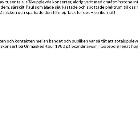
av tusentals självupplevda konserter, aldrig varit med om(åtminstone i
m, särskilt Paul som ålade sig, kastade och spottade plektrum till oss mm
micken och sparkade den till mej. Tack för det – en ikon till!
en och kontakten mellan bandet och publiken var så tät att totalupplevels
 Kisskonsert på Unmasked-tour 1980 på Scandinavium i Göteborg legat högs