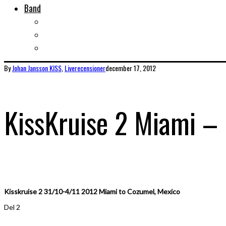
Band
Bandtips
Biografier
KISS
By
Johan Jansson
KISS
,
Liverecensioner
december 17, 2012
KissKruise 2 Miami –
Kisskruise 2 31/10-4/11 2012 Miami to Cozumel, Mexico
Del 2