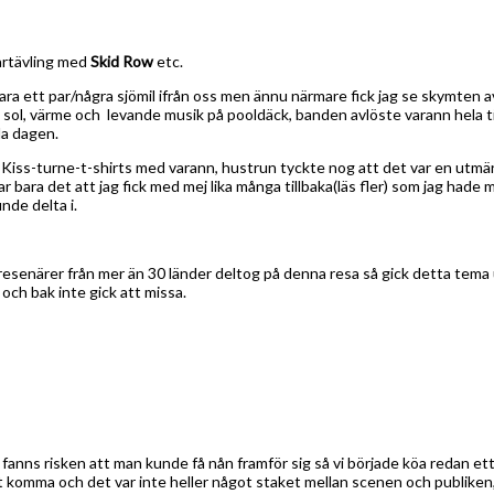
artävling med
Skid Row
etc.
bara ett par/några sjömil ifrån oss men ännu närmare fick jag se skymten
, sol, värme och levande musik på pooldäck, banden avlöste varann hela t
la dagen.
a Kiss-turne-t-shirts med varann, hustrun tyckte nog att det var en utmä
bara det att jag fick med mej lika många tillbaka(läs fler) som jag hade
de delta i.
senärer från mer än 30 länder deltog på denna resa så gick detta tema ut
och bak inte gick att missa.
 så fanns risken att man kunde få nån framför sig så vi började köa redan et
tt komma och det var inte heller något staket mellan scenen och publiken