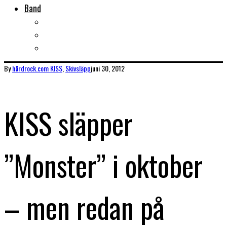
Band
Bandtips
Biografier
KISS
By
hårdrock.com
KISS
,
Skivsläpp
juni 30, 2012
KISS släpper
”Monster” i oktober
– men redan på