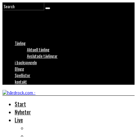
Tävling
Aktuell tävling
Avslutade tävlingar
i backspegeln
Blogg
Spellistor
kontakt
Start
Nyheter
Live
Liverecensioner
Konsertfoto