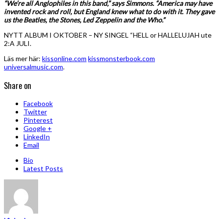
“We’re all Anglophiles in this band,” says Simmons. “America may have
invented rock and roll, but England knew what to do with it. They gave
us the Beatles, the Stones, Led Zeppelin and the Who.”
NYTT ALBUM I OKTOBER – NY SINGEL “HELL or HALLELUJAH ute
2:A JULI.
Läs mer här:
kissonline.com
kissmonsterbook.com
universalmusic.com
.
Share on
Facebook
Twitter
Pinterest
Google +
LinkedIn
Email
Bio
Latest Posts