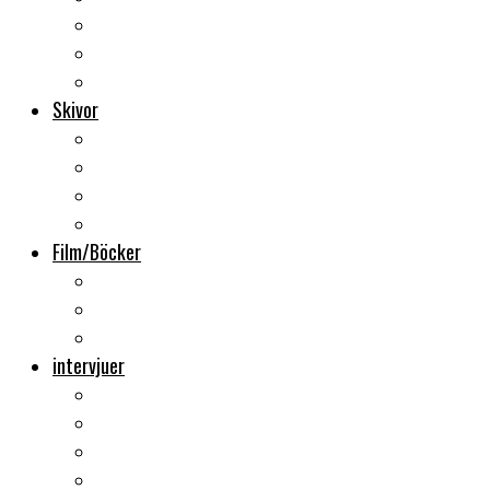
Backstage
Videoreportage
Sweden Rock Festival
Skivor
Månadens album
Skivsläpp
CD-recensioner
Vinyl
Film/Böcker
DVD-recensioner
DVD-släpp
Musikböcker
intervjuer
Intervju
Intervju (ljud)
Videointervju
Fem snabba