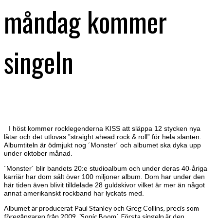
måndag kommer
singeln
I höst kommer rocklegenderna KISS att släppa 12 stycken nya
låtar och det utlovas ”straight ahead rock & roll” för hela slanten.
Albumtiteln är ödmjukt nog ´Monster´ och albumet ska dyka upp
under oktober månad.
´Monster´ blir bandets 20:e studioalbum och under deras 40-åriga
karriär har dom sålt över 100 miljoner album. Dom har under den
här tiden även blivit tilldelade 28 guldskivor vilket är mer än något
annat amerikanskt rockband har lyckats med.
Albumet är producerat Paul Stanley och Greg Collins, precis som
föregångaren från 2009, ´Sonic Boom´. Första singeln är den