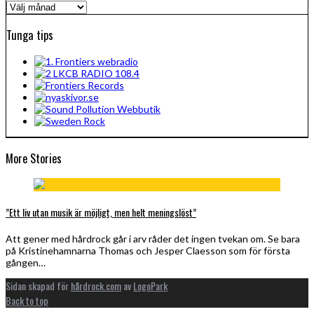
Arkiv
Tunga tips
More Stories
”Ett liv utan musik är möjligt, men helt meningslöst”
Att gener med hårdrock går i arv råder det ingen tvekan om. Se bara
på Kristinehamnarna Thomas och Jesper Claesson som för första
gången…
Sidan skapad för
hårdrock.com
av
LogoPark
Back to top