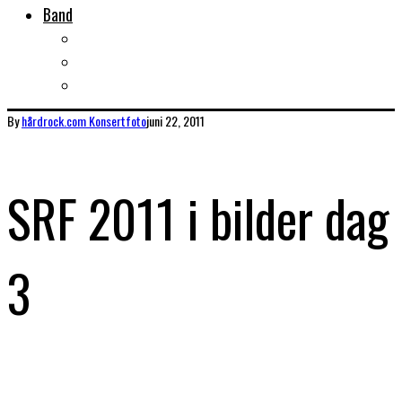
Band
Bandtips
Biografier
KISS
By
hårdrock.com
Konsertfoto
juni 22, 2011
SRF 2011 i bilder dag
3