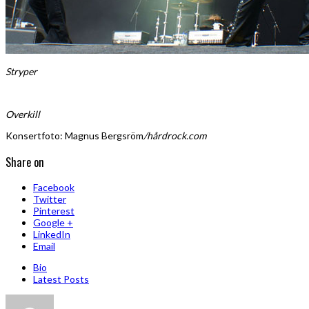
Stryper
Overkill
Konsertfoto: Magnus Bergsröm
/hårdrock.com
Share on
Facebook
Twitter
Pinterest
Google +
LinkedIn
Email
Bio
Latest Posts