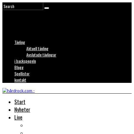
Tävling
Aktuell tävling
Avslutade tävlingar
i backspegeln
Blogg
Spellistor
kontakt
Start
Nyheter
Live
Liverecensioner
Konsertfoto