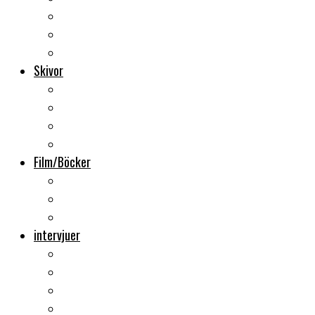
Backstage
Videoreportage
Sweden Rock Festival
Skivor
Månadens album
Skivsläpp
CD-recensioner
Vinyl
Film/Böcker
DVD-recensioner
DVD-släpp
Musikböcker
intervjuer
Intervju
Intervju (ljud)
Videointervju
Fem snabba