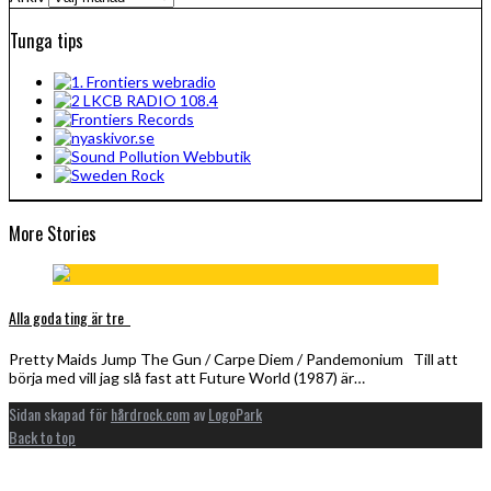
Tunga tips
More Stories
Alla goda ting är tre
Pretty Maids Jump The Gun / Carpe Diem / Pandemonium Till att
börja med vill jag slå fast att Future World (1987) är…
Sidan skapad för
hårdrock.com
av
LogoPark
Back to top