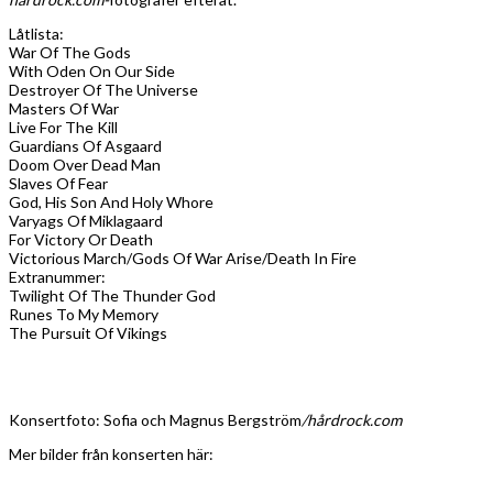
Låtlista:
War Of The Gods
With Oden On Our Side
Destroyer Of The Universe
Masters Of War
Live For The Kill
Guardians Of Asgaard
Doom Over Dead Man
Slaves Of Fear
God, His Son And Holy Whore
Varyags Of Miklagaard
For Victory Or Death
Victorious March/Gods Of War Arise/Death In Fire
Extranummer:
Twilight Of The Thunder God
Runes To My Memory
The Pursuit Of Vikings
Konsertfoto: Sofia och Magnus Bergström
/hårdrock.com
Mer bilder från konserten här: