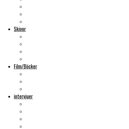
Backstage
Videoreportage
Sweden Rock Festival
Skivor
Månadens album
Skivsläpp
CD-recensioner
Vinyl
Film/Böcker
DVD-recensioner
DVD-släpp
Musikböcker
intervjuer
Intervju
Intervju (ljud)
Videointervju
Fem snabba