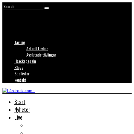
Tävling
Aktuell tävling
Avslutade tävlingar
i backspegeln
Blogg
Spellistor
kontakt
Start
Nyheter
Live
Liverecensioner
Konsertfoto