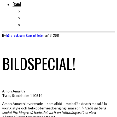
Band
Bandtips
Biografier
KISS
By
hårdrock.com
Konsertfoto
maj 18, 2011
BILDSPECIAL!
Amon Amarth
Tyrol, Stockholm 110514
Amon Amarth levererade – som alltid – melodiös death metal á la
viking style och helikopterheadbanging i massor.
”- Hade de bara
spelat lite längre så hade det varit en fullpoängare”
, sa våra
hårdrock.com-
fotografer efteråt.