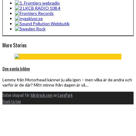
More Stories
Den gamla bilden
Lemmy från Motorhead känner ju alla igen – men vilka är de andra och
varför är de där? Mitt minne från dagen är så…
Sidan skapad för
hårdrock.com
av
LogoPark
Back to top