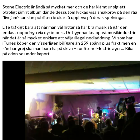
Stone Electric är ändå så mycket mer och de har klämt ur sig ett
otroligt jämnt album där de dessutom lyckas visa smakprov på den råa
”livejam”-känslan publiken brukar få uppleva på deras spelningar.
Lite tråkigt bara att när man väl hittar så här bra musik så går den
endast uppbringa via dyr import. Det gynnar knappast musikindustrin
när det är så mycket enklare att välja illegal nedladdning. Vi som har
iTunes köper den visserligen billigare än 259 spänn plus frakt men en
sån här grej ska man bara ha på skiva – för Stone Electric äger… Kika
på cdon.se under import.