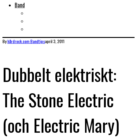
Band
Bandtips
Biografier
KISS
By
hårdrock.com
Bandtips
april 3, 2011
Dubbelt elektriskt:
The Stone Electric
(och Electric Mary)