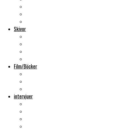
Backstage
Videoreportage
Sweden Rock Festival
Skivor
Månadens album
Skivsläpp
CD-recensioner
Vinyl
Film/Böcker
DVD-recensioner
DVD-släpp
Musikböcker
intervjuer
Intervju
Intervju (ljud)
Videointervju
Fem snabba