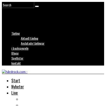
Tävling
Aktuell tävling
Avslutade tävlingar
i backspegeln
Blogg
Spellistor
kontakt
Start
Nyheter
Live
Liverecensioner
Konsertfoto