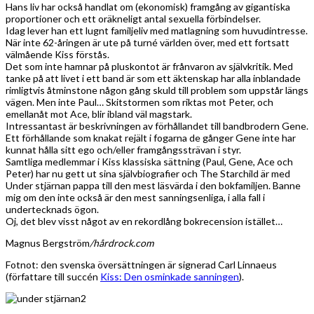
Hans liv har också handlat om (ekonomisk) framgång av gigantiska
proportioner och ett oräkneligt antal sexuella förbindelser.
Idag lever han ett lugnt familjeliv med matlagning som huvudintresse.
När inte 62-åringen är ute på turné världen över, med ett fortsatt
välmående Kiss förstås.
Det som inte hamnar på pluskontot är frånvaron av självkritik. Med
tanke på att livet i ett band är som ett äktenskap har alla inblandade
rimligtvis åtminstone någon gång skuld till problem som uppstår längs
vägen. Men inte Paul… Skitstormen som riktas mot Peter, och
emellanåt mot Ace, blir ibland väl magstark.
Intressantast är beskrivningen av förhållandet till bandbrodern Gene.
Ett förhållande som knakat rejält i fogarna de gånger Gene inte har
kunnat hålla sitt ego och/eller framgångssträvan i styr.
Samtliga medlemmar i Kiss klassiska sättning (Paul, Gene, Ace och
Peter) har nu gett ut sina självbiografier och The Starchild är med
Under stjärnan pappa till den mest läsvärda i den bokfamiljen. Banne
mig om den inte också är den mest sanningsenliga, i alla fall i
undertecknads ögon.
Oj, det blev visst något av en rekordlång bokrecension istället…
Magnus Bergström
/hårdrock.com
Fotnot: den svenska översättningen är signerad Carl Linnaeus
(författare till succén
Kiss: Den osminkade sanningen
).