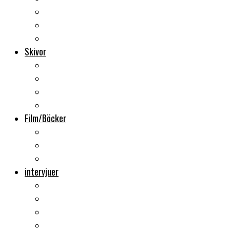
Backstage
Videoreportage
Sweden Rock Festival
Skivor
Månadens album
Skivsläpp
CD-recensioner
Vinyl
Film/Böcker
DVD-recensioner
DVD-släpp
Musikböcker
intervjuer
Intervju
Intervju (ljud)
Videointervju
Fem snabba