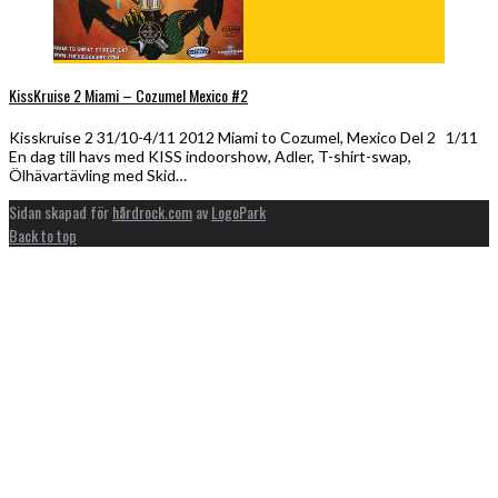
KissKruise 2 Miami – Cozumel Mexico #2
Kisskruise 2 31/10-4/11 2012 Miami to Cozumel, Mexico Del 2 1/11
En dag till havs med KISS indoorshow, Adler, T-shirt-swap,
Ölhävartävling med Skid…
Sidan skapad för
hårdrock.com
av
LogoPark
Back to top