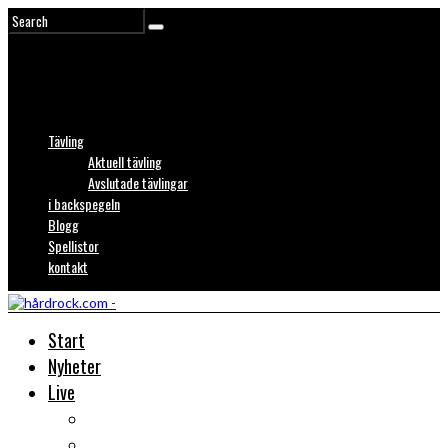
Tävling
Aktuell tävling
Avslutade tävlingar
i backspegeln
Blogg
Spellistor
kontakt
Start
Nyheter
Live
Liverecensioner
Konsertfoto