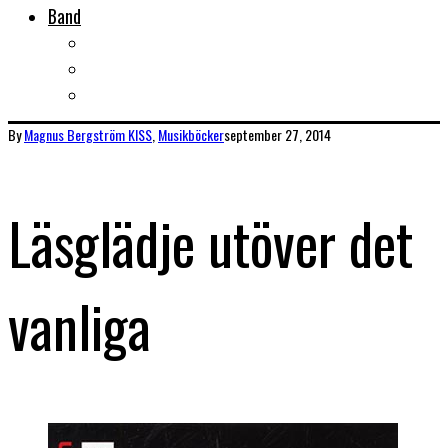
Band
Bandtips
Biografier
KISS
By
Magnus Bergström
KISS
,
Musikböcker
september 27, 2014
Läsglädje utöver det
vanliga