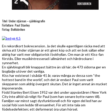
Titel: Under stjärnan – självbiografin
Författare: Paul Stanley
Förlag: Bokfabriken
En rekordkort bokrecension. Ja det skulle egentligen räcka med att
skriva att Under stjärnan är ett givet köp och att en bok sällan eller
aldrig har varit mer obligatorisk i bokhyllan. Om man är ett Kiss-fan
förstås. Eller musikintresserad i allmänhet och hårdrockare i
synnerhet.
En självbiografi blir knappast bättre än så här; de 473 sidorna ger en
läsglädje utöver det vanliga.
Kiss har existerat i sisådär 41 år, varav många av dessa som “the
hottest band in the world”, och det är endast Paul som varit
skepparen som aldrig övergett skutan. Det är inget annat än mycket
imponerande.
Född Stanley Bert Eisen 1952 var det under uppväxtåren i New York
City inte alltid så roligt för Paul (som han senare bytte namn till).
Familjen var minst sagt dysfunktionell och för egen del led han av
social fobi som ledde till ensamhet. För att inte tala om
födelsedefekten; ett deformerat öra utan hörsel.