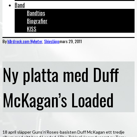
Band
Bandtips
Biografier
KISS
By
hårdrock.com
Nyheter
,
Skivsläpp
mars 29, 2011
Ny platta med Duff
McKagan’s Loaded
18 april släpper Guns’n’Roses-basisten Duff McKagan ett tredje