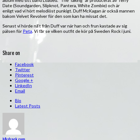
album med sitt band Loaded. ”The Taking” är producerat av Terry
Date (Soundgarden, Slipknot, Pantera, White Zombie) och är
enligt vad vi hört melodiöst punkigt. Duff McKagan är också mannen
bakom Velvet Revolver för den som kan ha missat det.
Senast vi hörde nå’t från Duff var när han och frun kastade av sig
pälsen för
Peta
. Vi får se vilken outfit de kör på Sweden Rock i juni.
Share on
Facebook
Twitter
Pinterest
Google +
LinkedIn
Email
Bio
Latest Posts
hårdrock.com