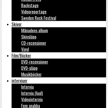
Backstage
Videoreportage
Sweden Rock Festival
Skivor
Månadens album
Skivsläpp
CD-recensioner
Vinyl
Film/Böcker
DVD-recensioner
DVD-släpp
Musikböcker
intervjuer
Intervju
Intervju (ljud)
Videointervju
Fem snabba