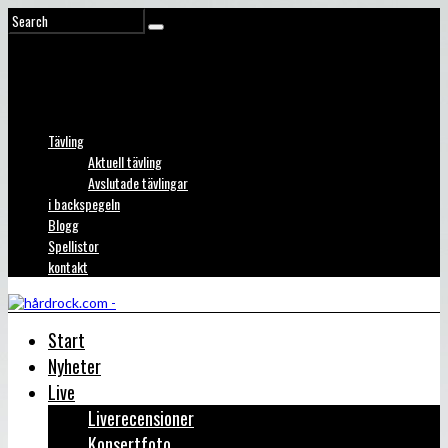
Tävling
Aktuell tävling
Avslutade tävlingar
i backspegeln
Blogg
Spellistor
kontakt
Start
Nyheter
Live
Liverecensioner
Konsertfoto