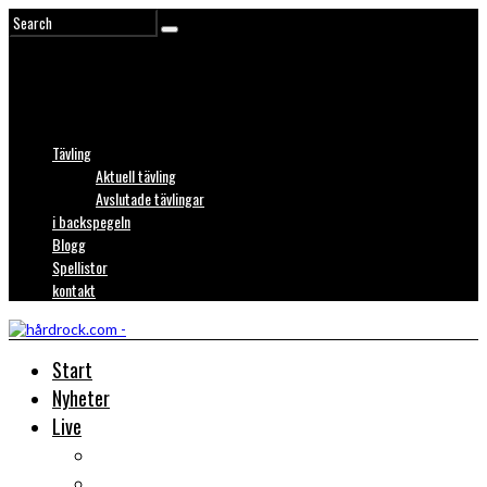
Tävling
Aktuell tävling
Avslutade tävlingar
i backspegeln
Blogg
Spellistor
kontakt
Start
Nyheter
Live
Liverecensioner
Konsertfoto