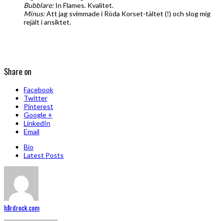
Bubblare:
In Flames. Kvalitet.
Minus:
Att jag svimmade i Röda Korset-tältet (!) och slog mig
rejält i ansiktet.
Share on
Facebook
Twitter
Pinterest
Google +
LinkedIn
Email
Bio
Latest Posts
hårdrock.com