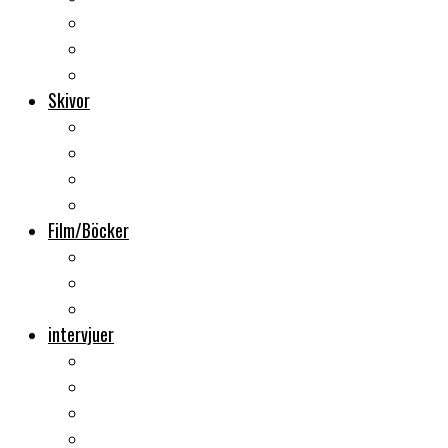
Backstage
Videoreportage
Sweden Rock Festival
Skivor
Månadens album
Skivsläpp
CD-recensioner
Vinyl
Film/Böcker
DVD-recensioner
DVD-släpp
Musikböcker
intervjuer
Intervju
Intervju (ljud)
Videointervju
Fem snabba