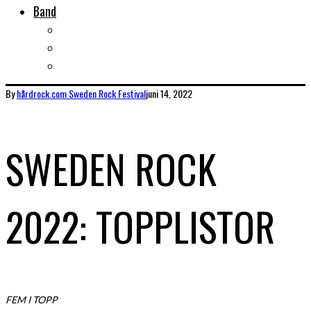
Band
Bandtips
Biografier
KISS
By
hårdrock.com
Sweden Rock Festival
juni 14, 2022
SWEDEN ROCK
2022: TOPPLISTOR
FEM I TOPP