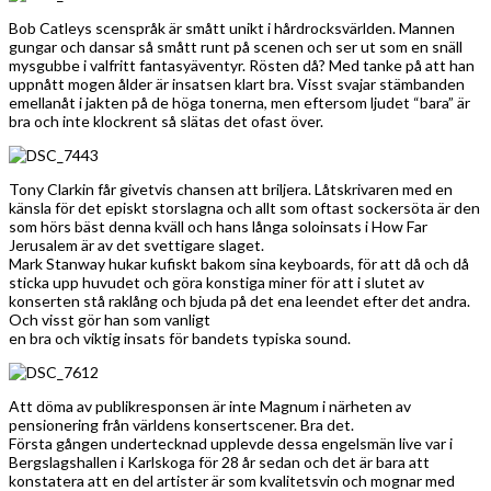
Bob Catleys scenspråk är smått unikt i hårdrocksvärlden. Mannen
gungar och dansar så smått runt på scenen och ser ut som en snäll
mysgubbe i valfritt fantasyäventyr. Rösten då? Med tanke på att han
uppnått mogen ålder är insatsen klart bra. Visst svajar stämbanden
emellanåt i jakten på de höga tonerna, men eftersom ljudet “bara” är
bra och inte klockrent så slätas det ofast över.
Tony Clarkin får givetvis chansen att briljera. Låtskrivaren med en
känsla för det episkt storslagna och allt som oftast sockersöta är den
som hörs bäst denna kväll och hans långa soloinsats i How Far
Jerusalem är av det svettigare slaget.
Mark Stanway hukar kufiskt bakom sina keyboards, för att då och då
sticka upp huvudet och göra konstiga miner för att i slutet av
konserten stå raklång och bjuda på det ena leendet efter det andra.
Och visst gör han som vanligt
en bra och viktig insats för bandets typiska sound.
Att döma av publikresponsen är inte Magnum i närheten av
pensionering från världens konsertscener. Bra det.
Första gången undertecknad upplevde dessa engelsmän live var i
Bergslagshallen i Karlskoga för 28 år sedan och det är bara att
konstatera att en del artister är som kvalitetsvin och mognar med