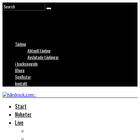
Tävling
Aktuell tävling
Avslutade tävlingar
i backspegeln
Blogg
Spellistor
kontakt
Start
Nyheter
Live
Liverecensioner
Konsertfoto