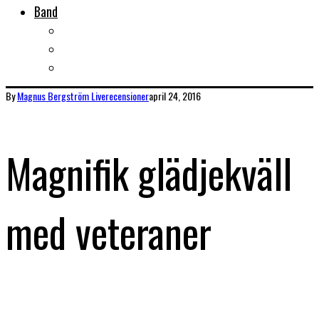
Band
Bandtips
Biografier
KISS
By
Magnus Bergström
Liverecensioner
april 24, 2016
Magnifik glädjekväll
med veteraner