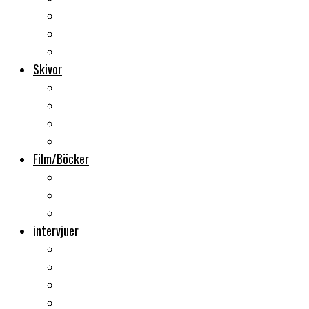
Backstage
Videoreportage
Sweden Rock Festival
Skivor
Månadens album
Skivsläpp
CD-recensioner
Vinyl
Film/Böcker
DVD-recensioner
DVD-släpp
Musikböcker
intervjuer
Intervju
Intervju (ljud)
Videointervju
Fem snabba