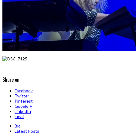
Share on
Facebook
Twitter
Pinterest
Google +
LinkedIn
Email
Bio
Latest Posts