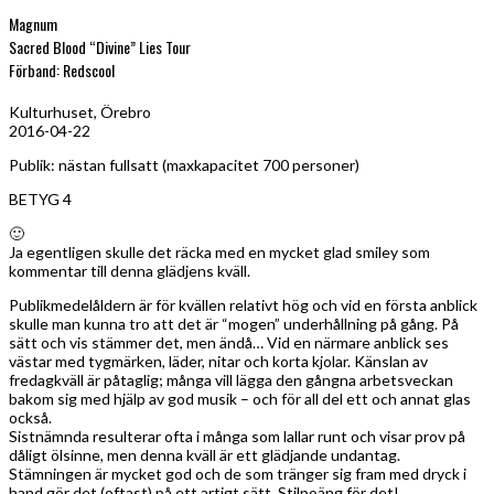
Magnum
Sacred Blood “Divine” Lies Tour
Förband: Redscool
Kulturhuset, Örebro
2016-04-22
Publik: nästan fullsatt (maxkapacitet 700 personer)
BETYG 4
🙂
Ja egentligen skulle det räcka med en mycket glad smiley som
kommentar till denna glädjens kväll.
Publikmedelåldern är för kvällen relativt hög och vid en första anblick
skulle man kunna tro att det är “mogen” underhållning på gång. På
sätt och vis stämmer det, men ändå… Vid en närmare anblick ses
västar med tygmärken, läder, nitar och korta kjolar. Känslan av
fredagkväll är påtaglig; många vill lägga den gångna arbetsveckan
bakom sig med hjälp av god musik – och för all del ett och annat glas
också.
Sistnämnda resulterar ofta i många som lallar runt och visar prov på
dåligt ölsinne, men denna kväll är ett glädjande undantag.
Stämningen är mycket god och de som tränger sig fram med dryck i
hand gör det (oftast) på ett artigt sätt. Stilpoäng för det!