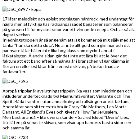
17 låtar melodiskt och episkt storslagen hårdrock, med undantag för
några mer lättviktiga (läs radioanpassade) bagateller som balanserar
på gränsen till för mycket smör var ett vinnande recept. Och är så alla
dagar i veckan.
Inledningstrippeln är så angenäm att jag kommer på mig själv med att
tänka “hur ska detta sluta”. Nu är inte allt guld som glimmar och ett
par nyare låtar håller inte lika hög klass som mycket annat i
låtkatalogen. Å andra sidan går det inte att låta bli att le över det
faktum att ett band efter så många år i branschen vågar klämma in
fler än en eller två låtar från senaste skivan, på bekostnad av
fanfavoriter.
Apropå tripplar är avslutningstrippeln lika vass som inledningen och
inkluderar undertecknads två Magnumfavoriter; Vigilante och The
Spirit. Båda framförs utan anmärkning och allsången är ett faktum.
Andra låtar som sitter extra bra är Crazy Old Mothers, Les Morts
Dansant, All England’s Eyes och givetvis How Far Jerusalem.
Men bäst är ändå – lite överraskande – Sacred Blood “Divine” Lies,
titellåten på senaste skivan, som visar upp bandets bästa sidor i en
och samma låt.