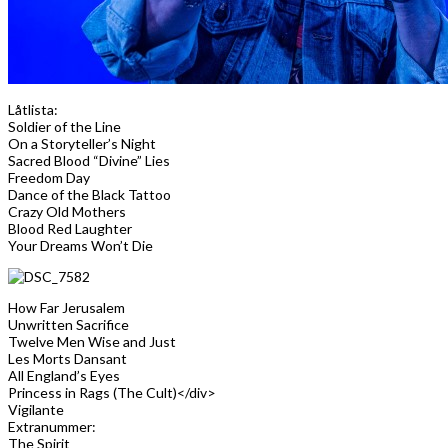
Låtlista:
Soldier of the Line
On a Storyteller’s Night
Sacred Blood “Divine” Lies
Freedom Day
Dance of the Black Tattoo
Crazy Old Mothers
Blood Red Laughter
Your Dreams Won’t Die
How Far Jerusalem
Unwritten Sacrifice
Twelve Men Wise and Just
Les Morts Dansant
All England’s Eyes
Princess in Rags (The Cult)</div>
Vigilante
Extranummer:
The Spirit