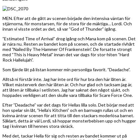
MEN. Efter att de gått av scenen började den intensiva väntan för
stjärnorna, för monstarsen, för de stora för de mäktiga… Lordi. Och
innan vi visste ordet av det, så var ”God of Thunder” igång.
”Estimated Time of Arrival” drog igång och Mana kom på scenen. Det
är nära nu. Resten av bandet kom på scenen, och de startade rivhårt
med ”Nailed By The Hammer Of Frankenstein”. De forsatte strongt
med ”This is Heavy Metal” innan det var dags för stor-hiten ”Hard
Rock Hallelujah”.
Som fjärde låt på listan kommer min personliga favorit. ”Deadache”.
Alltså ni förstår inte. Jag har inte ord för hur bra den här låten är.
Vilket mästerverk den här låten är. Och hur glad och tacksam jag är,
att låten är tillbaka i setlisten. Jag har saknat den något sjukt, och
hoppades verkligen att den skulle vara tillbaka för Scare Force One.
Efter ”Deadache” var det dags för Hellas lilla solo. Det börjar med att
hon spelar sin låt, ”Hella’s Kitchen” och en barnvagn rullas ut och en
kvinna äntrar scenen för att titta till den stackars moderlösa barnet.
Såklart, detta är väl Lordi, så hoppar monsterbebisen upp och hugger
tag i kvinnan till hennes stora skräck.
Med det, tackar Hella för sig och resten av bandet kommer ut på