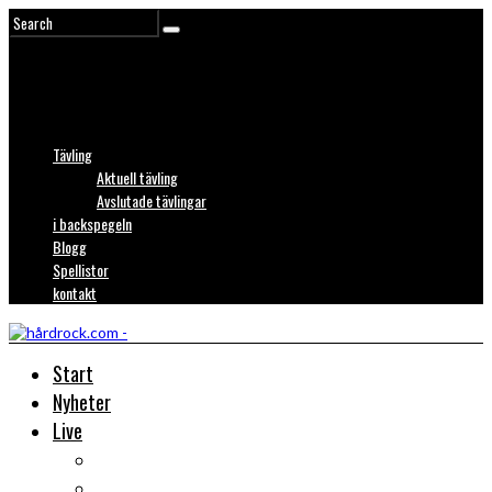
Tävling
Aktuell tävling
Avslutade tävlingar
i backspegeln
Blogg
Spellistor
kontakt
Start
Nyheter
Live
Liverecensioner
Konsertfoto