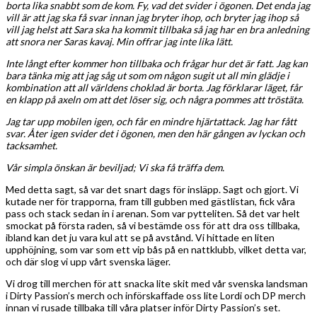
borta lika snabbt som de kom. Fy, vad det svider i ögonen. Det enda jag
vill är att jag ska få svar innan jag bryter ihop, och bryter jag ihop så
vill jag helst att Sara ska ha kommit tillbaka så jag har en bra anledning
att snora ner Saras kavaj. Min offrar jag inte lika lätt.
Inte långt efter kommer hon tillbaka och frågar hur det är fatt. Jag kan
bara tänka mig att jag såg ut som om någon sugit ut all min glädje i
kombination att all världens choklad är borta. Jag förklarar läget, får
en klapp på axeln om att det löser sig, och några pommes att tröstäta.
Jag tar upp mobilen igen, och får en mindre hjärtattack. Jag har fått
svar. Åter igen svider det i ögonen, men den här gången av lyckan och
tacksamhet.
Vår simpla önskan är beviljad; Vi ska få träffa dem.
Med detta sagt, så var det snart dags för insläpp. Sagt och gjort. Vi
kutade ner för trapporna, fram till gubben med gästlistan, fick våra
pass och stack sedan in i arenan. Som var pytteliten. Så det var helt
smockat på första raden, så vi bestämde oss för att dra oss tillbaka,
ibland kan det ju vara kul att se på avstånd. Vi hittade en liten
upphöjning, som var som ett vip bås på en nattklubb, vilket detta var,
och där slog vi upp vårt svenska läger.
Vi drog till merchen för att snacka lite skit med vår svenska landsman
i Dirty Passion’s merch och införskaffade oss lite Lordi och DP merch
innan vi rusade tillbaka till våra platser inför Dirty Passion’s set.