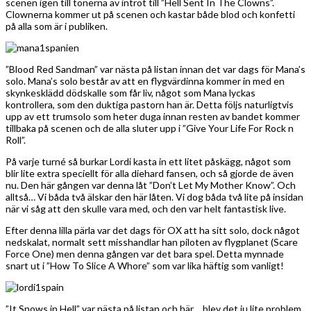
scenen igen till tonerna av introt till ”Hell Sent In The Clowns”.
Clownerna kommer ut på scenen och kastar både blod och konfetti
på alla som är i publiken.
”Blood Red Sandman” var nästa på listan innan det var dags för Mana’s
solo. Mana’s solo består av att en flygvärdinna kommer in med en
skynkesklädd dödskalle som får liv, något som Mana lyckas
kontrollera, som den duktiga pastorn han är. Detta följs naturligtvis
upp av ett trumsolo som heter duga innan resten av bandet kommer
tillbaka på scenen och de alla sluter upp i ”Give Your Life For Rock n
Roll”.
På varje turné så burkar Lordi kasta in ett litet påskägg, något som
blir lite extra speciellt för alla diehard fansen, och så gjorde de även
nu. Den här gången var denna låt ”Don’t Let My Mother Know”. Och
alltså… Vi båda två älskar den här låten. Vi dog båda två lite på insidan
när vi såg att den skulle vara med, och den var helt fantastisk live.
Efter denna lilla pärla var det dags för OX att ha sitt solo, dock något
nedskalat, normalt sett misshandlar han piloten av flygplanet (Scare
Force One) men denna gången var det bara spel. Detta mynnade
snart ut i ”How To Slice A Whore” som var lika häftig som vanligt!
”It Snows in Hell” var nästa på listan och här… blev det ju lite problem.