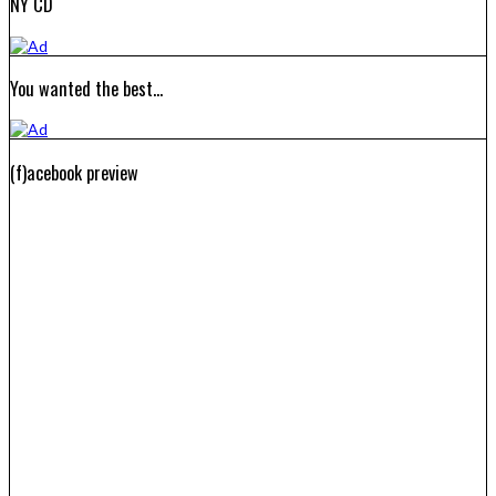
NY CD
You wanted the best…
(f)acebook preview