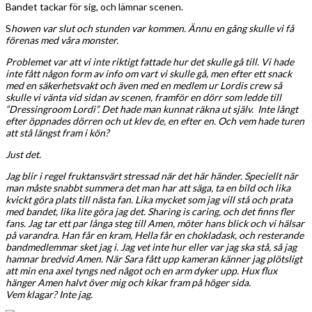
Bandet tackar för sig, och lämnar scenen.
S
howen var slut och stunden var kommen. Ännu en gång skulle vi få
förenas med våra monster.
Problemet var att vi inte riktigt fattade hur det skulle gå till. Vi hade
inte fått någon form av info om vart vi skulle gå, men efter ett snack
med en säkerhetsvakt och även med en medlem ur Lordis crew så
skulle vi vänta vid sidan av scenen, framför en dörr som ledde till
“Dressingroom Lordi”. Det hade man kunnat räkna ut själv. Inte långt
efter öppnades dörren och ut klev de, en efter en. Och vem hade turen
att stå längst fram i kön?
Just det.
Jag blir i regel fruktansvärt stressad när det här händer. Speciellt när
man måste snabbt summera det man har att säga, ta en bild och lika
kvickt göra plats till nästa fan. Lika mycket som jag vill stå och prata
med bandet, lika lite göra jag det. Sharing is caring, och det finns fler
fans. Jag tar ett par långa steg till Amen, möter hans blick och vi hälsar
på varandra. Han får en kram, Hella får en chokladask, och resterande
bandmedlemmar sket jag i. Jag vet inte hur eller var jag ska stå, så jag
hamnar bredvid Amen. När Sara fått upp kameran känner jag plötsligt
att min ena axel tyngs ned något och en arm dyker upp. Hux flux
hänger Amen halvt över mig och kikar fram på höger sida.
Vem klagar? Inte jag.