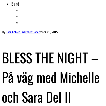
Band
Bandtips
Biografier
KISS
By
Sara Köhler
Liverecensioner
mars 26, 2015
BLESS THE NIGHT –
På väg med Michelle
och Sara Del II