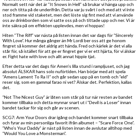
Normalt sett när det är ”It Snows in Hell” så brukar vi hänga upp och
ner och titta på de underifrån. Detta var ju svårt i och med att vi inte
stod framme vid staketet, men det löste sig fint med att vi använde
oss av drinkborden som vi satte oss på och tittade upp och ner. Vi är
inte säkra på om effekten upplevdes, men vi hoppas!
Hiten ”The Riff” var nästa på listen innan det var dags för ”Sincerely
With Love”. Hur många gånger än Mr Lordi ber oss att ge honom
fingret så kommer det aldrig att hända. Fred och kärlek är det vi alla
står för, så istället för att ge er fingret ger vi er ett hjärta, för vi älskar
er. Fight hate with love och allt annat hippie tjat.
Efter detta var det dags för Amen’s lilla stund i rampljuset, och jag
absolut ÄLSKAR hans solo nuförtiden. Han börjar med att spela
”Amens Lament To Ra II” och går sedan upp på en tomb och ”eld”
reser sig, som en gammal farao ni vet? Älskar det. Perfektion, kallas
det.
”Not The Nicest Guy” är låten som står på tur när resten av bandet
kommer tillbaka och detta mynnar snart ut i ”Devil is a Loser” innan
bandet tackar för sig och går av scenen.
SCG7: Arm Your Doors drar igång och bandet kommer snart tillbaka
och fyrar av min personliga favorit ifrån albumet – ”Scare Force One”.
”Who’s Your Daddy” är näst på listen innan de avslutar alltihop med
”Would You Love a Monsterman”.