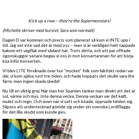
Kick up a row – they’re the Supermonstars!
(Michelle skriver med kursivt, Sara som normalt)
Dagen D var kommen och precis som planerat så kom vi INTE upp i
tid. Jag vet inte vad det är med oss – men vi är verkligen helt tappade
bakom ett vägflak med sådant här. Trots detta, och ett par offrade
ögonskuggor senare begav vi oss in mot konsertarenan för att börja
köa inför konserten.
Vi blev LITE förvånade över hur ”mycket” folk som faktiskt redan var
där, vi kom själva runt tre-tiden, och hade hoppats det skulle vara lite
färre, men ingen skada skedd!
Nu till en viktig grej. När man hör Spanien tänker man direkt att det är
sol, värme och mys. Inte denna vecka. Denna veckan var det kallt,
mulet och regn. Och även när vi satt och köade, öppnade himlen sig.
Såpass att undertecknad gömde sig under sin svenska Lordiflagga
för det lilla skydd som kunde ges.