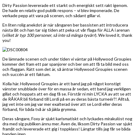
Dirty Passion levererade ett starkt och energiskt sett rakt igenom.
De hade en relativ god publik respons – vi blev imponerade. De
verkade pepp att vara på scenen, och sådant gillar vi.
En liten rolig anekdot är när sångaren ber bassisten att introducera
nästa låt och han tar sig tiden att peka ut vår flaga för ALLA i arenan
(
vilket är typ 100 personer, så inte så många tyvärr
). We loved it, thank
you!
De lämnade scenen och under tiden vi väntar på Hollywood Groupies
kommer det fram ett par spanjorer och ber om att få ta bild med oss
och flaggan. Rätt som det är, så äntrar Hollywood Groupies scenen
och succén är ett faktum.
Kolla här. Hollywood Groupies är ett band jag på något konstigt
vänster snubblade över för en massa år sedan, ett band jag verkligen
gillat och hoppats att en dag få se. Förstår ni min LYCKA av att se att
de RÅKAR bli förband till Lordi på en av deras bästa turneér?! Alltså,
jag vet inte om jag var mer exalterad över att se Lordi eller deras
förband, för båda två är så jäkla grymma.
Deras sångare, Foxy är sjukt karismatiskt och lyckades mirakulöst nog
dra med sig publiken ännu mer. Även de, liksom Dirty Passion var sjukt
framåt och levererade ett gig i toppklass! Längtar tills jag får se båda
banden igen.