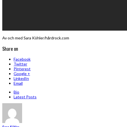
Av och med Sara Köhler/hårdrock.com
Share on
Facebook
Twitter
Pinterest
Google +
LinkedIn
Email
Bio
Latest Posts
Sara Köhler