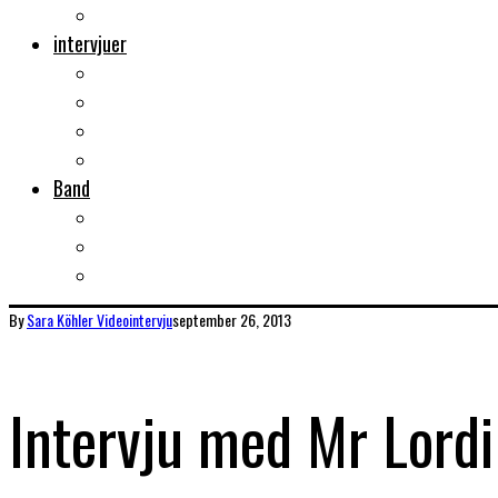
Musikböcker
intervjuer
Intervju
Intervju (ljud)
Videointervju
Fem snabba
Band
Bandtips
Biografier
KISS
By
Sara Köhler
Videointervju
september 26, 2013
Intervju med Mr Lordi