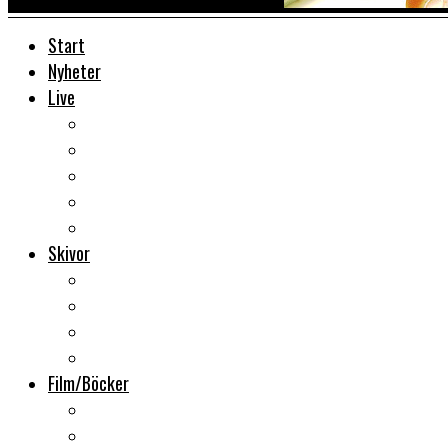
Start
Nyheter
Live
Liverecensioner
Konsertfoto
Backstage
Videoreportage
Sweden Rock Festival
Skivor
Månadens album
Skivsläpp
CD-recensioner
Vinyl
Film/Böcker
DVD-recensioner
DVD-släpp