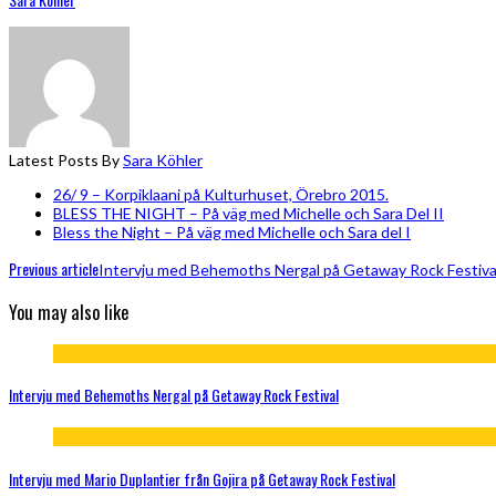
Latest Posts By
Sara Köhler
26/ 9 – Korpiklaani på Kulturhuset, Örebro 2015.
BLESS THE NIGHT – På väg med Michelle och Sara Del II
Bless the Night – På väg med Michelle och Sara del I
Previous article
Intervju med Behemoths Nergal på Getaway Rock Festiva
You may also like
Intervju med Behemoths Nergal på Getaway Rock Festival
Intervju med Mario Duplantier från Gojira på Getaway Rock Festival