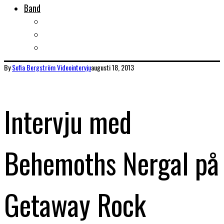
Band
Bandtips
Biografier
KISS
By
Sofia Bergström
Videointervju
augusti 18, 2013
Intervju med
Behemoths Nergal på
Getaway Rock