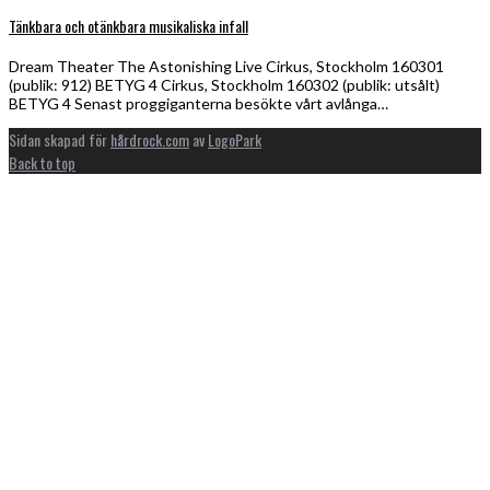
Tänkbara och otänkbara musikaliska infall
Dream Theater The Astonishing Live Cirkus, Stockholm 160301
(publik: 912) BETYG 4 Cirkus, Stockholm 160302 (publik: utsålt)
BETYG 4 Senast proggiganterna besökte vårt avlånga…
Sidan skapad för
hårdrock.com
av
LogoPark
Back to top