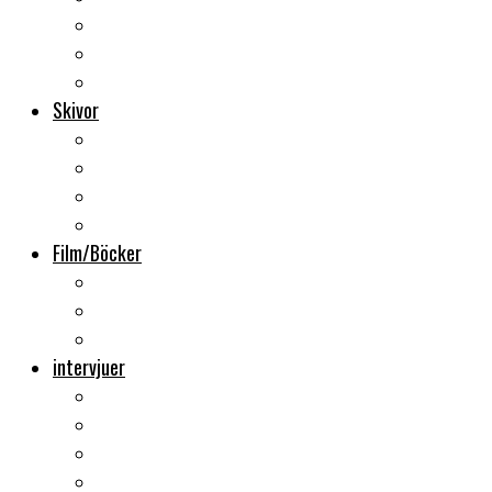
Backstage
Videoreportage
Sweden Rock Festival
Skivor
Månadens album
Skivsläpp
CD-recensioner
Vinyl
Film/Böcker
DVD-recensioner
DVD-släpp
Musikböcker
intervjuer
Intervju
Intervju (ljud)
Videointervju
Fem snabba