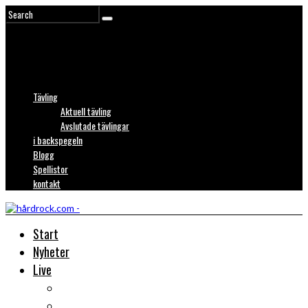
Tävling
Aktuell tävling
Avslutade tävlingar
i backspegeln
Blogg
Spellistor
kontakt
Start
Nyheter
Live
Liverecensioner
Konsertfoto