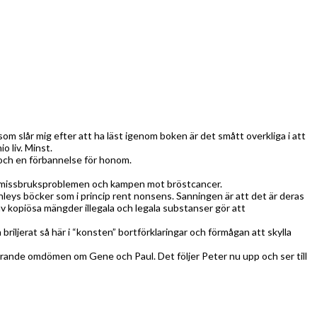
som slår mig efter att ha läst igenom boken är det smått overkliga i att
 liv. Minst.
 och en förbannelse för honom.
som missbruksproblemen och kampen mot bröstcancer.
leys böcker som i princip rent nonsens. Sanningen är att det är deras
av kopiösa mängder illegala och legala substanser gör att
n briljerat så här i “konsten” bortförklaringar och förmågan att skylla
ckrande omdömen om Gene och Paul. Det följer Peter nu upp och ser till