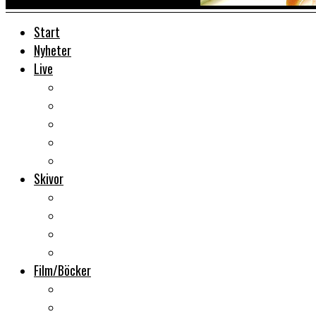
Start
Nyheter
Live
Liverecensioner
Konsertfoto
Backstage
Videoreportage
Sweden Rock Festival
Skivor
Månadens album
Skivsläpp
CD-recensioner
Vinyl
Film/Böcker
DVD-recensioner
DVD-släpp