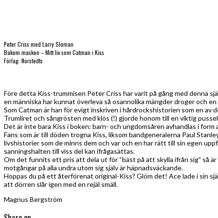
Peter Criss med Larry Sloman
Bakom masken – Mitt liv som Catman i Kiss
Förlag: Norstedts
Före detta Kiss-trummisen Peter Criss har varit på gång med denna självbi
en människa har kunnat överleva så osannolika mängder droger och en all
Som Catman är han för evigt inskriven i hårdrockshistorien som en av d
Trumliret och sångrösten med klös (!) gjorde honom till en viktig pusselb
Det är inte bara Kiss i boken: barn- och ungdomsåren avhandlas i form
Fans som är till döden trogna Kiss, liksom bandgeneralerna Paul Stanle
livshistorier som de minns dem och var och en har rätt till sin egen up
sanningshalten till viss del kan ifrågasättas.
Om det funnits ett pris att dela ut för “bäst på att skylla ifrån sig” så ä
motgångar på alla undra utom sig själv är häpnadsväckande.
Hoppas du på ett återförenat original-Kiss? Glöm det! Ace lade i sin s
att dörren slår igen med en rejäl smäll.
Magnus Bergström
Share on