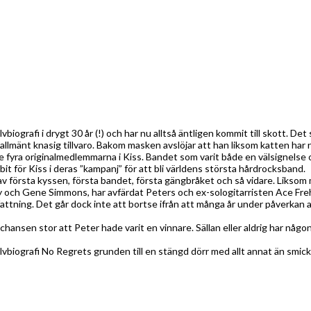
ografi i drygt 30 år (!) och har nu alltså äntligen kommit till skott. Det 
mänt knasig tillvaro. Bakom masken avslöjar att han liksom katten har nio
e fyra originalmedlemmarna i Kiss. Bandet som varit både en välsignelse
it för Kiss i deras ”kampanj” för att bli världens största hårdrocksband.
 av första kyssen, första bandet, första gängbråket och så vidare. Lik
y och Gene Simmons, har avfärdat Peters och ex-sologitarristen Ace Freh
pfattning. Det går dock inte att bortse ifrån att många år under påverkan 
r chansen stor att Peter hade varit en vinnare. Sällan eller aldrig har någo
jälvbiografi No Regrets grunden till en stängd dörr med allt annat än smi