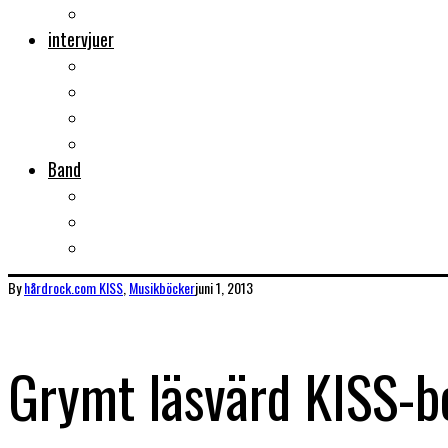
Musikböcker
intervjuer
Intervju
Intervju (ljud)
Videointervju
Fem snabba
Band
Bandtips
Biografier
KISS
By
hårdrock.com
KISS
,
Musikböcker
juni 1, 2013
Grymt läsvärd KISS-b